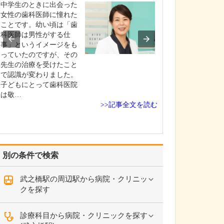
中学生のときに出会った
貴院の診療内容
女性の歯科医師に憧れた
内科・小児科・
ことです。幼い頃は「歯
を掲げ、地域に
科医師は男性がする仕
総合的な診療を
事」というイメージをも
ます。風邪や生
っていたのですが、その
といった一般内
先生の治療を受けたこと
から、外傷や関
で認識が変わりました。
の痛みなどの整
子どもにとって歯科医院
な症状まで幅広
は敬…
ており、お子さ
>>記事全文を読む
高…
別の条件で検索
武之橋駅の周辺駅から病院・クリニッ
クを探す
診療科目から病院・クリニックを探す