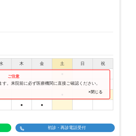
水
木
金
土
日
祝
●
ります。来院前に必ず医療機関に直接ご確認ください。
●
●
×閉じる
●
●
●
初診・再診電話受付