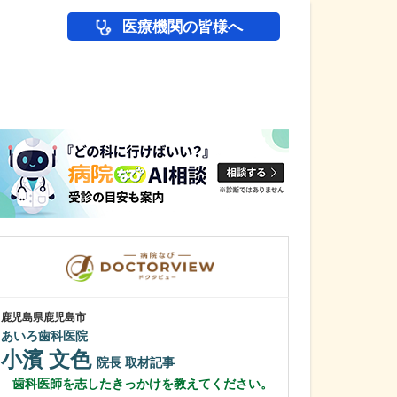
医療機関の皆様へ
医師(ドクター)の
鹿児島県鹿児島市
鹿児島県鹿児島市
あいろ歯科医院
緑ヶ丘クリニッ
新田 翔
小濱 文色
院長
院長
取材記事
桂 久和
歯科医師を志したきっかけを教えてください。
医師