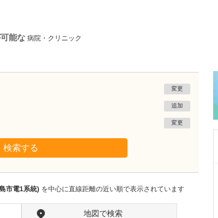
が可能な
病院・クリニック
変更
追加
変更
検索する
広島県広島市西区
むらき小児科
島市電1系統)
を中心に直線距離の近い順で表示されています
村木 幸太郎
院長
取材記事
村木先生のご専門である小児神経について教え
地図で検索