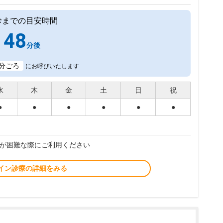
診までの目安時間
48
分後
分ごろ
にお呼びいたします
水
木
金
土
日
祝
●
●
●
●
●
●
が困難な際にご利用ください
イン診療の詳細をみる