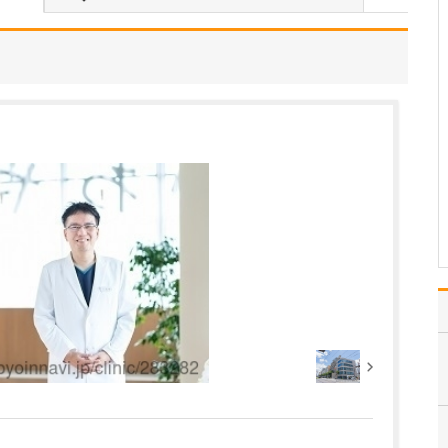
てください。
小児神経科は、てんかん
等のけいれんを起こす病
気や、運動・知能・行動
や言葉に関する異常を専
門に診療する科です。
「けいれん」で受診され
た患者さんの場合は、始
めに「いつ頃、どんなふ
うにけいれんを起こした
のか…
>>記事全文を読む