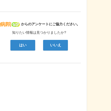
病院なび
からのアンケートにご協力ください。
知りたい情報は見つかりましたか?
はい
いいえ