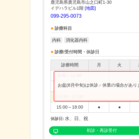
鹿児島県鹿児島市山之口町1-30
イデハラビル1階
[地図]
099-295-0073
診療科目
内科
消化器内科
診療/受付時間・休診日
診療時間
月
火
9:00～12:00
お盆(8月中旬)は休診・休業の場合があ
9:00～13:00
●
●
14:00～17:00
15:00～18:00
●
●
水、日、祝
休診日:
初診・再診受付