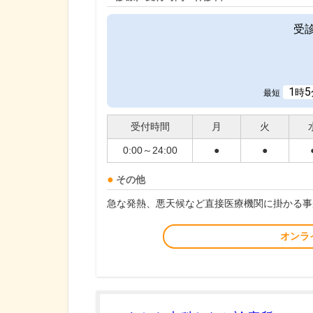
受
1
5
時
最短
受付時間
月
火
0:00～24:00
●
●
その他
急な発熱、悪天候など直接医療機関に掛かる事
オンラ