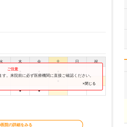
水
木
金
土
日
祝
●
●
●
ります。来院前に必ず医療機関に直接ご確認ください。
●
×閉じる
●
●
の医院の詳細をみる