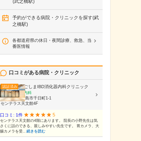
(武之橋駅)
予約ができる病院・クリニックを探す(武
之橋駅)
各都道府県の休日・夜間診療、救急、当
番医情報
口コミがある病院・クリニック
かごしまIBD消化器内科クリニック
認証済み
消化器内科, 内科
鹿児島県鹿児島市千日町1-1
センテラス天文館4F
5
口コミ: 1件
センテラス天文館の4階にあります。 院長の小野先生は気
さくに話のできる、親しみやすい先生です。 胃カメラ、大
腸カメラを受...
続きを読む