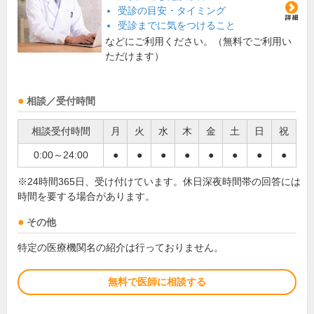
受診の目安・タイミング
受診までに気をつけること
などにご利用ください。（無料でご利用い
ただけます）
相談／受付時間
相談受付時間
月
火
水
木
金
土
日
祝
0:00～24:00
●
●
●
●
●
●
●
●
※24時間365日、受け付けています。休日深夜時間帯の回答には
時間を要する場合があります。
その他
特定の医療機関名の紹介は行っておりません。
無料で医師に相談する