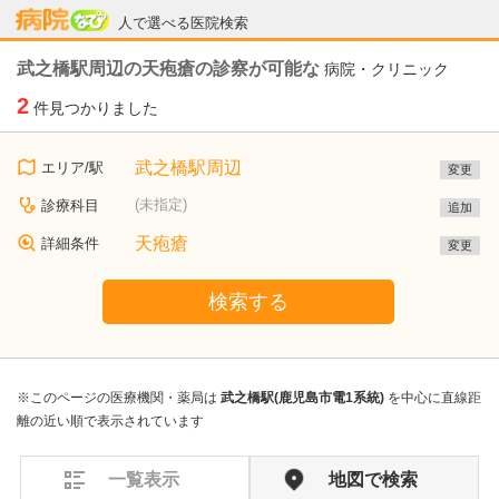
病院なび
人で選べる医院検索
武之橋駅周辺の天疱瘡の診察が可能な
病院・クリニック
2
件見つかりました
武之橋駅周辺
エリア/駅
変更
(未指定)
診療科目
追加
天疱瘡
詳細条件
変更
検索する
※このページの医療機関・薬局は
武之橋駅(鹿児島市電1系統)
を中心に直線距
離の近い順で表示されています
一覧表示
地図で検索