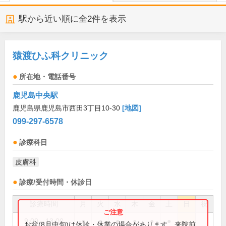
駅から近い順に全
2
件を表示
猿渡ひふ科クリニック
所在地・電話番号
鹿児島中央駅
鹿児島県鹿児島市西田3丁目10-30
[地図]
099-297-6578
診療科目
皮膚科
診療/受付時間・休診日
診療時間
月
火
水
木
金
土
日
祝
9:00～13:00
●
●
●
●
●
●
お盆(8月中旬)は休診・休業の場合があります。来院前