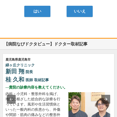
はい
いいえ
【病院なびドクタビュー】ドクター取材記事
鹿児島県鹿児島市
緑ヶ丘クリニック
新田 翔
院長
桂 久和
医師
取材記事
貴院の診療内容を教えてください。
内科・小児科・整形外科を掲げ、
地域に根ざした総合的な診療を行
っています。風邪や生活習慣病と
いった一般内科の疾患から、外傷
や関節・筋肉の痛みなどの整形外