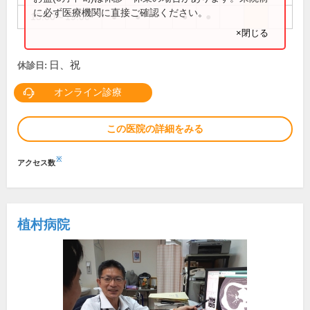
に必ず医療機関に直接ご確認ください。
15:00～19:00
●
●
●
●
×閉じる
日、祝
休診日:
オンライン診療
この医院の詳細をみる
※
アクセス数
植村病院