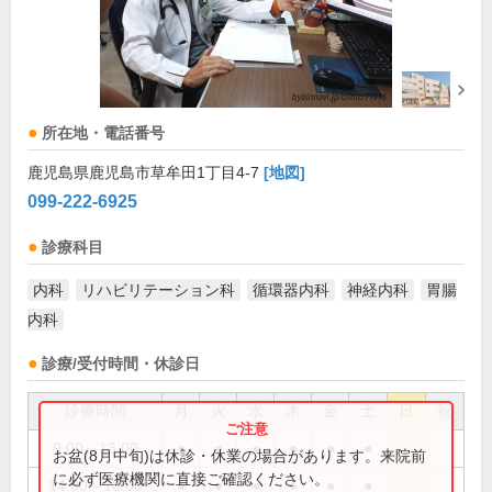
所在地・電話番号
鹿児島県鹿児島市草牟田1丁目4-7
[地図]
099-222-6925
診療科目
内科
リハビリテーション科
循環器内科
神経内科
胃腸
内科
診療/受付時間・休診日
診療時間
月
火
水
木
金
土
日
祝
9:00～13:00
●
●
●
●
●
●
お盆(8月中旬)は休診・休業の場合があります。来院前
に必ず医療機関に直接ご確認ください。
14:00～18:00
●
●
●
●
●
●