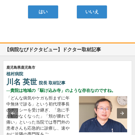
はい
いいえ
【病院なびドクタビュー】ドクター取材記事
鹿児島県鹿児島市
植村病院
川名 英世
院長
取材記事
貴院は地域の「駆け込み寺」のような存在なのですね。
「どんな病気やケガも拒まずに年
中無休で診る」という初代理事長
のポリシーを受け継ぎ、「急に手
が動かなくなった」「頬が腫れて
痛い」といった当院では専門外の
患者さんも応急的に診療し、速や
かに近隣の専門医をご…