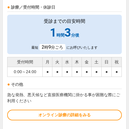
診療／受付時間・休診日
受診までの目安時間
1
3
時間
分後
2
9
時
分ごろ
最短
にお呼びいたします
受付時間
月
火
水
木
金
土
日
祝
0:00～24:00
●
●
●
●
●
●
●
●
その他
急な発熱、悪天候など直接医療機関に掛かる事が困難な際にご
利用ください
オンライン診療の詳細をみる