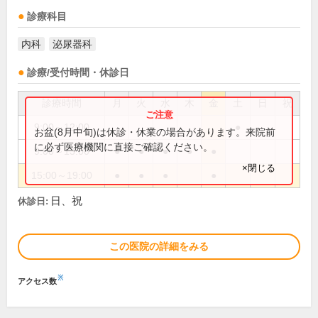
診療科目
内科
泌尿器科
診療/受付時間・休診日
診療時間
月
火
水
木
金
土
日
祝
9:00～12:00
●
お盆(8月中旬)は休診・休業の場合があります。来院前
に必ず医療機関に直接ご確認ください。
9:00～13:00
●
●
●
●
●
×閉じる
15:00～19:00
●
●
●
●
日、祝
休診日:
この医院の詳細をみる
※
アクセス数