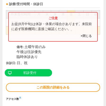
診療/受付時間・休診日
外来受付時間
月
火
水
木
金
土
日
祝
8:30～12:30
●
●
●
●
●
●
お盆(8月中旬)は休診・休業の場合があります。来院前
に必ず医療機関に直接ご確認ください。
14:00～17:30
●
●
●
●
●
×閉じる
土曜午前のみ
備考:
午後は往診優先
臨時休診あり
日、祝
休診日:
初診受付
この医院の詳細をみる
※
アクセス数