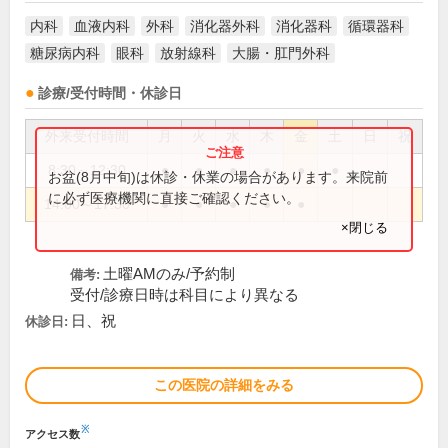
内科
血液内科
外科
消化器外科
消化器科
循環器科
糖尿病内科
眼科
放射線科
大腸・肛門外科
診療/受付時間・休診日
外来受付時間
月
火
水
木
金
土
日
祝
8:30～12:30
●
●
●
●
●
●
お盆(8月中旬)は休診・休業の場合があります。来院前
に必ず医療機関に直接ご確認ください。
14:00～17:30
●
●
●
●
●
×閉じる
土曜AMのみ/予約制
備考:
受付/診療日時は科目により異なる
日、祝
休診日:
この医院の詳細をみる
※
アクセス数