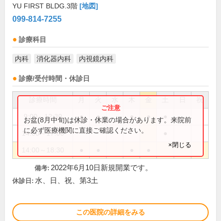
YU FIRST BLDG.3階
[地図]
099-814-7255
診療科目
内科
消化器内科
内視鏡内科
診療/受付時間・休診日
診療時間
月
火
水
木
金
土
日
祝
9:00～12:30
●
●
●
●
●
お盆(8月中旬)は休診・休業の場合があります。来院前
に必ず医療機関に直接ご確認ください。
14:00～17:00
●
×閉じる
14:00～18:30
●
●
●
●
2022年6月10日新規開業です。
備考:
水、日、祝、第3土
休診日:
この医院の詳細をみる