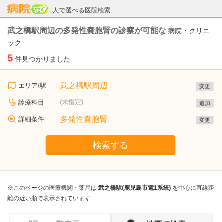
病院なび
人で選べる医院検索
武之橋駅周辺の多発性嚢胞腎の診察が可能な
病院・クリニ
ック
5
件見つかりました
武之橋駅周辺
エリア/駅
変更
(未指定)
診療科目
追加
多発性嚢胞腎
詳細条件
変更
検索する
※このページの医療機関・薬局は
武之橋駅(鹿児島市電1系統)
を中心に直線距
離の近い順で表示されています