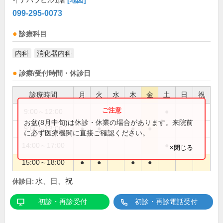
イデハラビル1階
[地図]
099-295-0073
診療科目
内科
消化器内科
診療/受付時間・休診日
診療時間
月
火
水
木
金
土
日
祝
9:00～12:00
●
お盆(8月中旬)は休診・休業の場合があります。来院前
9:00～13:00
●
●
●
●
に必ず医療機関に直接ご確認ください。
14:00～17:00
●
×閉じる
15:00～18:00
●
●
●
●
水、日、祝
休診日:
初診・再診受付
初診・再診電話受付