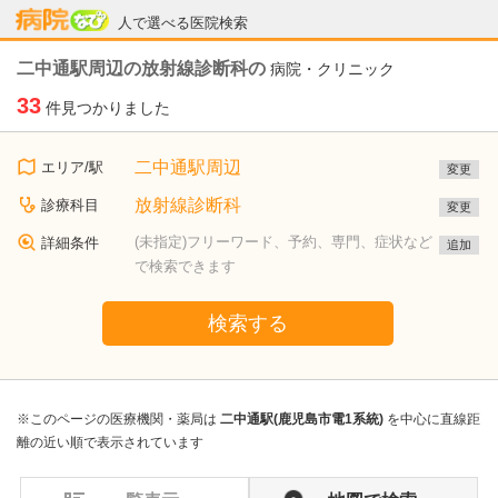
病院なび
人で選べる医院検索
二中通駅周辺の放射線診断科の
病院・クリニック
33
件見つかりました
二中通駅周辺
エリア/駅
変更
放射線診断科
診療科目
変更
(未指定)フリーワード、予約、専門、症状など
詳細条件
追加
で検索できます
検索する
※このページの医療機関・薬局は
二中通駅(鹿児島市電1系統)
を中心に直線距
離の近い順で表示されています