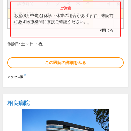
診療時間
月
火
水
木
金
土
日
祝
8:30～12:00
●
●
●
●
●
お盆(8月中旬)は休診・休業の場合があります。来院前
に必ず医療機関に直接ご確認ください。
12:00～17:15
●
●
●
●
●
×閉じる
土～日・祝
休診日:
この医院の詳細をみる
※
アクセス数
相良病院