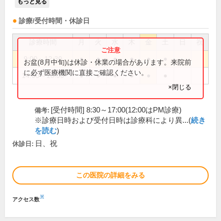
もっと見る
診療/受付時間・休診日
診療時間
月
火
水
木
金
土
日
祝
9:00～12:30
●
●
●
●
●
●
お盆(8月中旬)は休診・休業の場合があります。来院前
に必ず医療機関に直接ご確認ください。
14:00～18:00
●
●
●
●
●
●
×閉じる
[受付時間] 8:30～17:00(12:00はPM診療)
備考:
※診療日時および受付日時は診療科により異...(
続き
を読む
)
日、祝
休診日:
この医院の詳細をみる
※
アクセス数