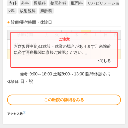
内科
外科
胃腸科
整形外科
肛門科
リハビリテーショ
ン科
放射線科
麻酔科
診療/受付時間・休診日
診療時間
月
火
水
木
金
土
日
祝
9:00～13:00
●
お盆(8月中旬)は休診・休業の場合があります。来院前
に必ず医療機関に直接ご確認ください。
9:00～18:00
●
●
●
●
●
×閉じる
9:00～18:00 土曜9:00～13:00 臨時休診あり
備考:
日・祝
休診日:
この医院の詳細をみる
※
アクセス数