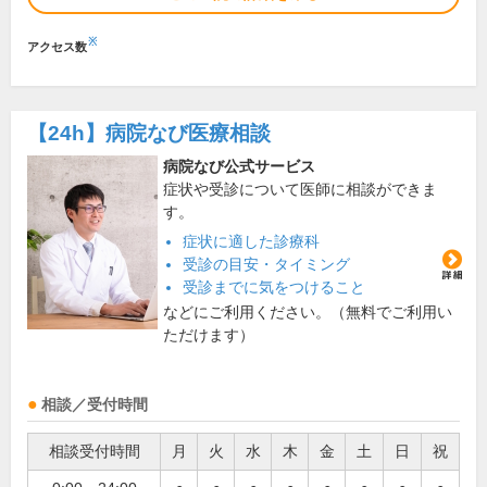
※
アクセス数
【24h】
病院なび医療相談
病院なび公式サービス
症状や受診について医師に相談ができま
す。
症状に適した診療科
受診の目安・タイミング
受診までに気をつけること
などにご利用ください。（無料でご利用い
ただけます）
相談／受付時間
相談受付時間
月
火
水
木
金
土
日
祝