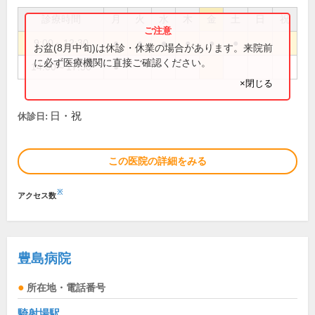
診療時間
月
火
水
木
金
土
日
祝
9:00～12:30
●
●
●
●
●
●
お盆(8月中旬)は休診・休業の場合があります。来院前
に必ず医療機関に直接ご確認ください。
14:00～17:30
●
×閉じる
日・祝
休診日:
この医院の詳細をみる
※
アクセス数
豊島病院
所在地・電話番号
騎射場駅