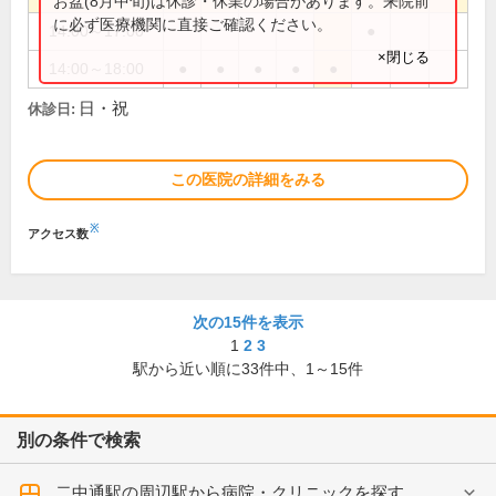
お盆(8月中旬)は休診・休業の場合があります。来院前
に必ず医療機関に直接ご確認ください。
14:00～17:00
●
×閉じる
14:00～18:00
●
●
●
●
●
日・祝
休診日:
この医院の詳細をみる
※
アクセス数
次の15件を表示
1
2
3
駅から近い順に
33
件中、
1～15件
別の条件で検索
二中通駅の周辺駅から病院・クリニックを探す