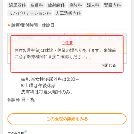
泌尿器科
皮膚科
放射線科
麻酔科
婦人科
腎臓内科
リハビリテーション科
人工透析内科
診療/受付時間・休診日
診療時間
月
火
水
木
金
土
日
祝
9:00～12:00
●
●
●
●
●
●
お盆(8月中旬)は休診・休業の場合があります。来院前
に必ず医療機関に直接ご確認ください。
14:00～17:00
●
●
●
●
●
×閉じる
※女性泌尿器科は9:30～
備考:
※土曜は午後休診
皮膚科は毎週火曜日のみ。
日・祝
休診日:
この医院の詳細をみる
※
アクセス数