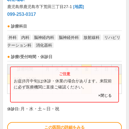
鹿児島県鹿児島市下荒田三丁目27-1
[地図]
099-253-0317
診療科目
外科
内科
脳神経内科
脳神経外科
放射線科
リハビリ
テーション科
消化器科
診療/受付時間・休診日
診療時間
月
火
水
木
金
土
日
祝
9:00～13:00
●
●
お盆(8月中旬)は休診・休業の場合があります。来院前
に必ず医療機関に直接ご確認ください。
14:00～18:00
●
×閉じる
月・水・土～日・祝
休診日:
この医院の詳細をみる