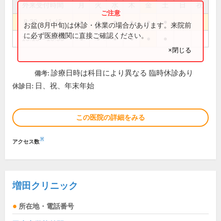
外来受付時間
月
火
水
木
金
土
日
祝
8:30～11:45
●
●
●
●
●
●
お盆(8月中旬)は休診・休業の場合があります。来院前
に必ず医療機関に直接ご確認ください。
13:15～16:50
●
●
●
●
●
●
×閉じる
診療日時は科目により異なる 臨時休診あり
備考:
日、祝、年末年始
休診日:
この医院の詳細をみる
※
アクセス数
増田クリニック
所在地・電話番号