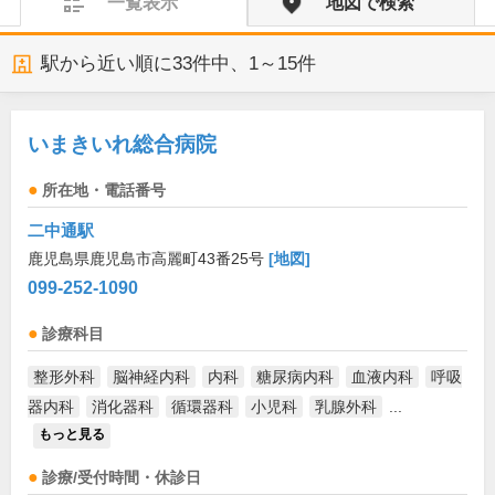
一覧表示
地図で検索
駅から近い順に
33
件中、
1～15件
いまきいれ総合病院
所在地・電話番号
二中通駅
鹿児島県鹿児島市高麗町43番25号
[地図]
099-252-1090
診療科目
整形外科
脳神経内科
内科
糖尿病内科
血液内科
呼吸
器内科
消化器科
循環器科
小児科
乳腺外科
...
もっと見る
診療/受付時間・休診日