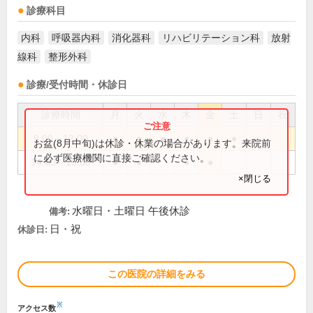
診療科目
内科
呼吸器内科
消化器科
リハビリテーション科
放射
線科
整形外科
診療/受付時間・休診日
診療時間
月
火
水
木
金
土
日
祝
9:00～13:00
●
●
●
●
●
●
お盆(8月中旬)は休診・休業の場合があります。来院前
に必ず医療機関に直接ご確認ください。
14:00～18:00
●
●
●
●
×閉じる
水曜日・土曜日 午後休診
備考:
日・祝
休診日:
この医院の詳細をみる
※
アクセス数