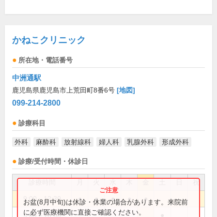
かねこクリニック
所在地・電話番号
中洲通駅
鹿児島県鹿児島市上荒田町8番6号
[地図]
099-214-2800
診療科目
外科
麻酔科
放射線科
婦人科
乳腺外科
形成外科
診療/受付時間・休診日
診療時間
月
火
水
木
金
土
日
祝
9:00～12:30
●
●
●
●
●
お盆(8月中旬)は休診・休業の場合があります。来院前
に必ず医療機関に直接ご確認ください。
9:00～18:00
●