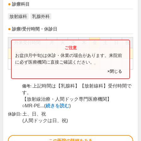
診療科目
放射線科
乳腺外科
診療/受付時間・休診日
外来受付時間
月
火
水
木
金
土
日
祝
8:00～11:30
●
●
●
●
●
お盆(8月中旬)は休診・休業の場合があります。来院前
に必ず医療機関に直接ご確認ください。
13:30～17:00
●
●
●
●
●
×閉じる
上記時間は【乳腺科】【放射線科】受付時間で
備考:
す。
【放射線治療・人間ドック専門医療機関】
○MR-PE...(
続きを読む
)
土、日、祝
休診日:
(人間ドックは日、祝)
この医院の詳細をみる