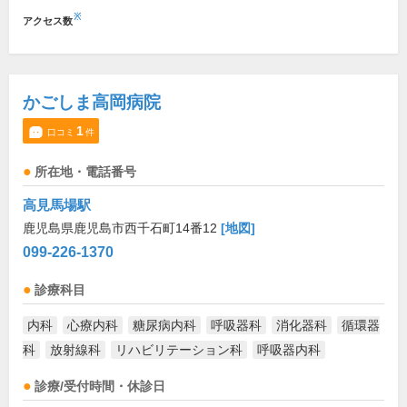
※
アクセス数
かごしま高岡病院
1
口コミ
件
所在地・電話番号
高見馬場駅
鹿児島県鹿児島市西千石町14番12
[地図]
099-226-1370
診療科目
内科
心療内科
糖尿病内科
呼吸器科
消化器科
循環器
科
放射線科
リハビリテーション科
呼吸器内科
診療/受付時間・休診日