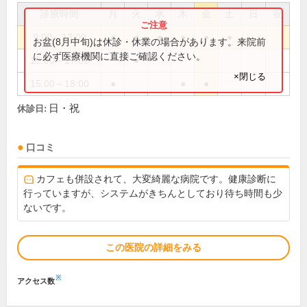
診療時間
月
火
水
木
金
土
日
祝
9:00～13:00
●
●
●
●
●
●
お盆(8月中旬)は休診・休業の場合があります。来院前
に必ず医療機関に直接ご確認ください。
15:00～17:00
●
×閉じる
15:00～18:00
●
●
●
日・祝
休診日:
口コミ
カフェも併設されて、大変綺麗な病院です。健康診断に
行っていますが、システムがきちんとしており待ち時間も少
ないです。
この医院の詳細をみる
※
アクセス数