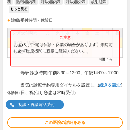
科
循環器内科
呼吸器内科
呼吸器外科
放射線科
...
もっと見る
診療/受付時間・休診日
外来受付時間
月
火
水
木
金
土
日
祝
8:00～11:30
●
●
●
●
●
●
お盆(8月中旬)は休診・休業の場合があります。来院前
に必ず医療機関に直接ご確認ください。
13:00～17:00
●
●
●
●
●
×閉じる
診療時間|午前8:30～12:00、午後14:00～17:00
備考:
当院は診療予約専用ダイヤルを設置し...(
続きを読む
)
日、祝(但し急患は常時受付)
休診日:
初診・再診電話受付
この医院の詳細をみる