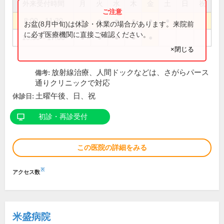
外来受付時間
月
火
水
木
金
土
日
祝
8:00～11:30
●
●
●
●
●
●
お盆(8月中旬)は休診・休業の場合があります。来院前
に必ず医療機関に直接ご確認ください。
13:30～17:00
●
●
●
●
●
×閉じる
放射線治療、人間ドックなどは、さがらパース
備考:
通りクリニックで対応
土曜午後、日、祝
休診日:
初診・再診受付
この医院の詳細をみる
※
アクセス数
米盛病院