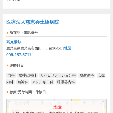
医療法人慈恵会土橋病院
所在地・電話番号
高見橋駅
鹿児島県鹿児島市西田一丁目16の1
[地図]
099-257-5711
診療科目
内科
脳神経内科
リハビリテーション科
放射線科
心療
内科
精神科
アレルギー科
呼吸器内科
診療/受付時間・休診日
診療時間
月
火
水
木
金
土
日
祝
9:00～12:30
●
●
●
●
●
●