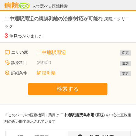
病院なび
人で選べる医院検索
二中通駅周辺の網膜剥離の治療/対応が可能な
病院・クリニ
ック
3
件見つかりました
二中通駅周辺
エリア/駅
変更
(未指定)
診療科目
追加
網膜剥離
詳細条件
変更
検索する
※このページの医療機関・薬局は
二中通駅(鹿児島市電1系統)
を中心に直線距
離の近い順で表示されています