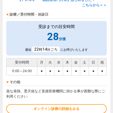
こちらから＞＞
診療／受付時間・休診日
受診までの目安時間
28
分後
22
14
時
分ごろ
最短
にお呼びいたします
受付時間
月
火
水
木
金
土
日
祝
0:00～24:00
●
●
●
●
●
●
●
●
その他
急な発熱、悪天候など直接医療機関に掛かる事が困難な際にご
利用ください
オンライン診療の詳細をみる