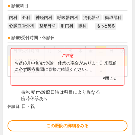
診療科目
内科
外科
神経内科
呼吸器内科
消化器科
循環器科
心臓血管外科
整形外科
肛門科
眼科
...
もっと見る
診療/受付時間・休診日
外来受付時間
月
火
水
木
金
土
日
祝
8:30～13:00
●
●
●
●
●
●
お盆(8月中旬)は休診・休業の場合があります。来院前
に必ず医療機関に直接ご確認ください。
14:00～17:30
●
●
●
●
●
●
×閉じる
受付/診療日時は科目により異なる
備考:
臨時休診あり
日・祝
休診日:
この医院の詳細をみる