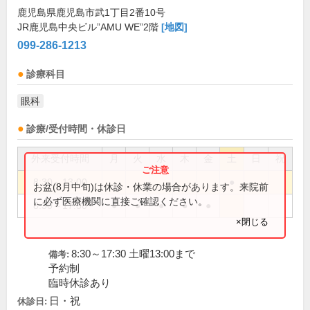
鹿児島県鹿児島市武1丁目2番10号
JR鹿児島中央ビル”AMU WE”2階
[地図]
099-286-1213
診療科目
眼科
診療/受付時間・休診日
外来受付時間
月
火
水
木
金
土
日
祝
8:30～13:00
●
お盆(8月中旬)は休診・休業の場合があります。来院前
に必ず医療機関に直接ご確認ください。
8:30～17:30
●
●
●
●
●
×閉じる
8:30～17:30 土曜13:00まで
備考:
予約制
臨時休診あり
日・祝
休診日: