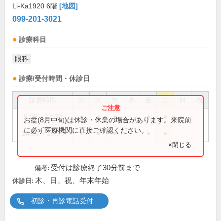
Li-Ka1920 6階
[地図]
099-201-3021
診療科目
眼科
診療/受付時間・休診日
診療時間
月
火
水
木
金
土
日
祝
9:00～12:30
●
●
●
●
●
お盆(8月中旬)は休診・休業の場合があります。来院前
に必ず医療機関に直接ご確認ください。
14:00～18:00
●
●
●
●
●
×閉じる
受付は診療終了30分前まで
備考:
木、日、祝、年末年始
休診日:
初診・再診電話受付