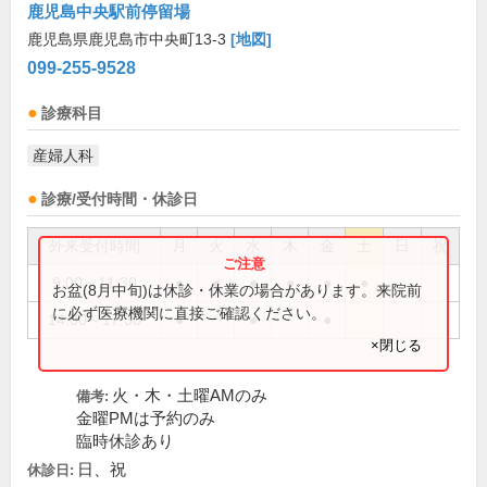
鹿児島中央駅前停留場
鹿児島県鹿児島市中央町13-3
[地図]
099-255-9528
診療科目
産婦人科
診療/受付時間・休診日
外来受付時間
月
火
水
木
金
土
日
祝
9:00～11:30
●
●
●
●
●
●
お盆(8月中旬)は休診・休業の場合があります。来院前
に必ず医療機関に直接ご確認ください。
14:00～17:30
●
●
●
×閉じる
火・木・土曜AMのみ
備考:
金曜PMは予約のみ
臨時休診あり
日、祝
休診日: