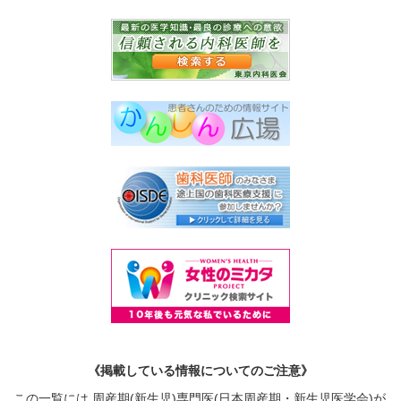
《掲載している情報についてのご注意》
この一覧には 周産期(新生児)専門医(日本周産期・新生児医学会)が