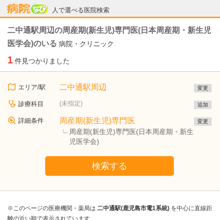
病院なび
人で選べる医院検索
二中通駅周辺の周産期(新生児)専門医(日本周産期・新生児
医学会)のいる
病院・クリニック
1
件見つかりました
二中通駅周辺
エリア/駅
変更
(未指定)
診療科目
追加
周産期(新生児)専門医
詳細条件
変更
周産期(新生児)専門医(日本周産期・新生
児医学会)
検索する
※このページの医療機関・薬局は
二中通駅(鹿児島市電1系統)
を中心に直線距
離の近い順で表示されています