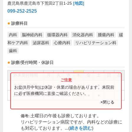
鹿児島県鹿児島市下荒田2丁目1-25
[地図]
099-252-2525
診療科目
内科
脳神経内科
循環器内科
消化器内科
腫瘍内科
緩
和ケア内科
泌尿器科
心療内科
リハビリテーション科
歯科
診療/受付時間・休診日
外来受付時間
月
火
水
木
金
土
日
祝
8:30～12:00
●
●
●
●
●
●
お盆(8月中旬)は休診・休業の場合があります。来院前
に必ず医療機関に直接ご確認ください。
13:30～17:00
●
●
●
●
●
●
×閉じる
土曜日の午後も診療しております。
備考:
リハビリテーション病院ですが、内科などの診療に
も対応しております。...(
続きを読む
)