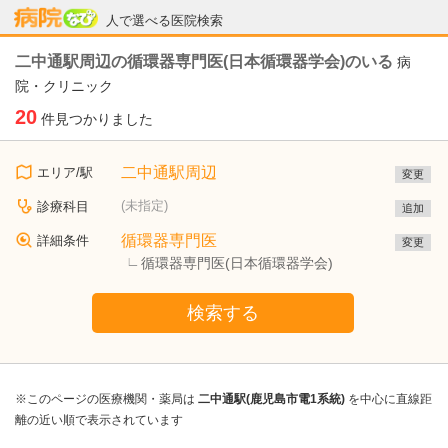
病院なび
人で選べる医院検索
二中通駅周辺の循環器専門医(日本循環器学会)のいる
病
院・クリニック
20
件見つかりました
二中通駅周辺
エリア/駅
変更
(未指定)
診療科目
追加
循環器専門医
詳細条件
変更
循環器専門医(日本循環器学会)
検索する
※このページの医療機関・薬局は
二中通駅(鹿児島市電1系統)
を中心に直線距
離の近い順で表示されています