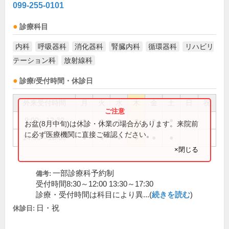
099-255-0101
診療科目
内科
呼吸器科
消化器科
腎臓内科
循環器科
リハビリ
テーション科
放射線科
診療/受付時間・休診日
外来受付時間
月
火
水
木
金
土
日
祝
9:00～12:30
●
●
●
●
●
●
お盆(8月中旬)は休診・休業の場合があります。来院前
に必ず医療機関に直接ご確認ください。
14:00～18:00
●
●
●
●
●
●
×閉じる
一部診療科予約制
備考:
受付時間8:30～12:00 13:30～17:30
診療・受付時間は科目により異...(
続きを読む
)
日・祝
休診日: