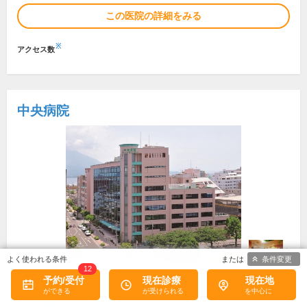
この医院の詳細をみる
※
アクセス数
中央病院
条件変更
12
所在地・電話番号
予約/受付
現在診療
現在地
朝日通駅