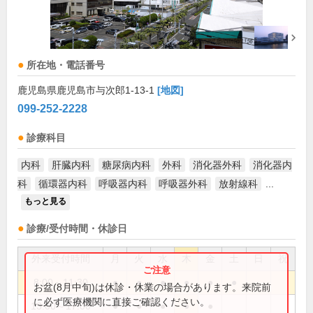
所在地・電話番号
鹿児島県鹿児島市与次郎1-13-1
[地図]
099-252-2228
診療科目
内科
肝臓内科
糖尿病内科
外科
消化器外科
消化器内
科
循環器内科
呼吸器内科
呼吸器外科
放射線科
...
もっと見る
診療/受付時間・休診日
外来受付時間
月
火
水
木
金
土
日
祝
8:00～11:30
●
●
●
●
●
●
お盆(8月中旬)は休診・休業の場合があります。来院前
に必ず医療機関に直接ご確認ください。
13:00～17:00
●
●
●
●
●