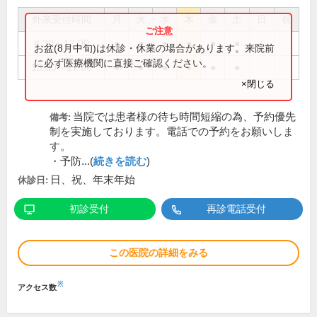
外来受付時間
月
火
水
木
金
土
日
祝
8:30～12:00
●
●
●
●
●
●
お盆(8月中旬)は休診・休業の場合があります。来院前
に必ず医療機関に直接ご確認ください。
13:30～17:00
●
●
●
●
●
●
×閉じる
当院では患者様の待ち時間短縮の為、予約優先
備考:
制を実施しております。電話での予約をお願いしま
す。
・予防...(
続きを読む
)
日、祝、年末年始
休診日:
初診受付
再診電話受付
この医院の詳細をみる
※
アクセス数