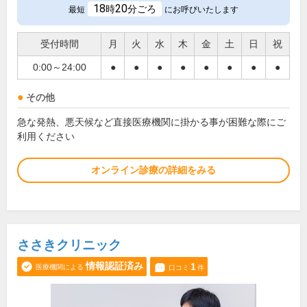
18
20
時
分ごろ
最短
にお呼びいたします
受付時間
月
火
水
木
金
土
日
祝
0:00～24:00
●
●
●
●
●
●
●
●
その他
急な発熱、悪天候など直接医療機関に掛かる事が困難な際にご
利用ください
オンライン診療の詳細をみる
ささきクリニック
情報認証済み
1
医療機関による
口コミ
件