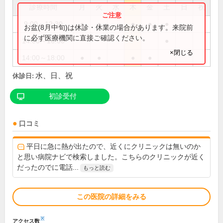
診療時間
月
火
水
木
金
土
日
祝
9:00～12:30
●
●
●
●
●
お盆(8月中旬)は休診・休業の場合があります。来院前
に必ず医療機関に直接ご確認ください。
14:00～16:00
●
×閉じる
14:00～18:00
●
●
●
●
水、日、祝
休診日:
初診受付
口コミ
平日に急に熱が出たので、近くにクリニックは無いのか
と思い病院ナビで検索しました。こちらのクリニックが近く
だったのでに電話...
もっと読む
この医院の詳細をみる
※
アクセス数