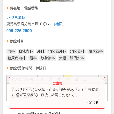
所在地・電話番号
いづろ通駅
鹿児島県鹿児島市堀江町17-1
[地図]
099-226-2600
診療科目
内科
血液内科
外科
消化器外科
消化器科
循環器科
糖尿病内科
眼科
放射線科
大腸・肛門外科
診療/受付時間・休診日
外来受付時間
月
火
水
木
金
土
日
祝
8:30～12:30
●
●
●
●
●
●
お盆(8月中旬)は休診・休業の場合があります。来院前
に必ず医療機関に直接ご確認ください。
14:00～17:30
●
●
●
●
●
×閉じる