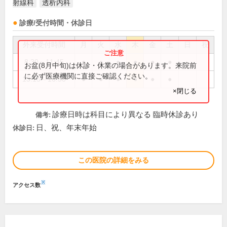
射線科
透析内科
診療/受付時間・休診日
外来受付時間
月
火
水
木
金
土
日
祝
8:30～11:45
●
●
●
●
●
●
お盆(8月中旬)は休診・休業の場合があります。来院前
に必ず医療機関に直接ご確認ください。
13:15～16:50
●
●
●
●
●
●
×閉じる
診療日時は科目により異なる 臨時休診あり
備考:
日、祝、年末年始
休診日:
この医院の詳細をみる
※
アクセス数