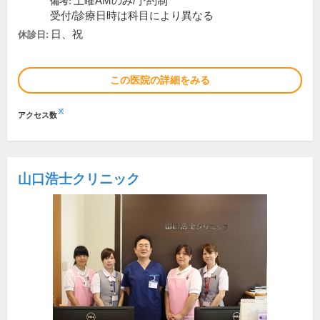
土曜AMのみ/予約制
備考:
受付/診療日時は科目により異なる
日、祝
休診日:
この医院の詳細をみる
※
アクセス数
山口浩士クリニック