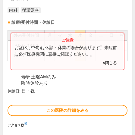
内科
循環器科
診療/受付時間・休診日
外来受付時間
月
火
水
木
金
土
日
祝
9:00～13:00
●
●
●
●
●
●
お盆(8月中旬)は休診・休業の場合があります。来院前
に必ず医療機関に直接ご確認ください。
14:00～18:00
●
●
●
●
●
×閉じる
土曜AMのみ
備考:
臨時休診あり
日・祝
休診日:
この医院の詳細をみる
※
アクセス数