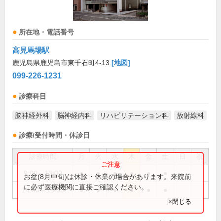
所在地・電話番号
高見馬場駅
鹿児島県鹿児島市東千石町4-13
[地図]
099-226-1231
診療科目
脳神経外科
脳神経内科
リハビリテーション科
放射線科
診療/受付時間・休診日
診療時間
月
火
水
木
金
土
日
祝
9:00～13:00
●
●
●
●
●
●
お盆(8月中旬)は休診・休業の場合があります。来院前
に必ず医療機関に直接ご確認ください。
14:00～18:00
●
●
●
●
●
●
×閉じる