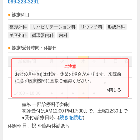
099-223-3291
診療科目
整形外科
リハビリテーション科
リウマチ科
形成外科
美容外科
循環器内科
内科
診療/受付時間・休診日
診療時間
月
火
水
木
金
土
日
祝
9:00～12:30
●
●
●
●
●
お盆(8月中旬)は休診・休業の場合があります。来院前
に必ず医療機関に直接ご確認ください。
9:00～13:00
●
×閉じる
14:00～18:00
●
●
●
●
●
一部診療科予約制
備考:
初診受付はAM12:00 PM17:30まで、土曜12:30まで
●受付/診療日時...(
続きを読む
)
日、祝 ※臨時休診あり
休診日: