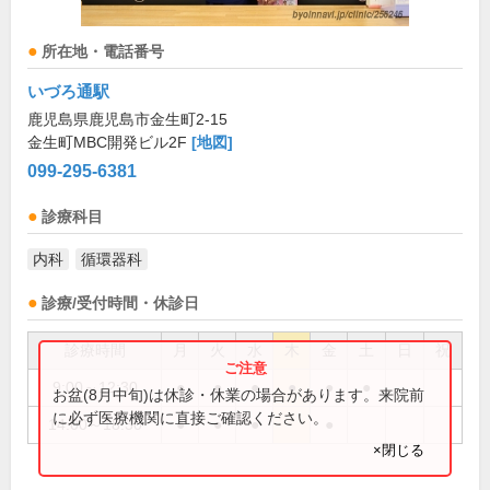
所在地・電話番号
いづろ通駅
鹿児島県鹿児島市金生町2-15
金生町MBC開発ビル2F
[地図]
099-295-6381
診療科目
内科
循環器科
診療/受付時間・休診日
診療時間
月
火
水
木
金
土
日
祝
9:00～12:30
●
●
●
●
●
●
お盆(8月中旬)は休診・休業の場合があります。来院前
に必ず医療機関に直接ご確認ください。
14:00～18:30
●
●
●
●
×閉じる