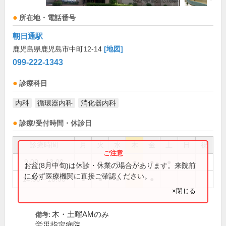
所在地・電話番号
朝日通駅
鹿児島県鹿児島市中町12-14
[地図]
099-222-1343
診療科目
内科
循環器内科
消化器内科
診療/受付時間・休診日
診療時間
月
火
水
木
金
土
日
祝
9:00～13:00
●
●
●
●
●
●
お盆(8月中旬)は休診・休業の場合があります。来院前
に必ず医療機関に直接ご確認ください。
14:30～18:00
●
●
●
●
×閉じる
木・土曜AMのみ
備考:
労災指定病院