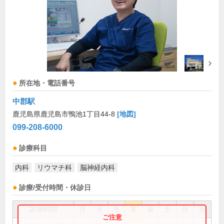
所在地・電話番号
中郡駅
鹿児島県鹿児島市鴨池1丁目44-8
[地図]
099-208-6000
診療科目
内科
リウマチ科
脳神経内科
診療/受付時間・休診日
診療時間
月
火
水
木
金
土
日
祝