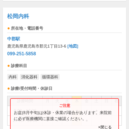
松岡内科
所在地・電話番号
中郡駅
鹿児島県鹿児島市郡元1丁目13-6
[地図]
099-251-5858
診療科目
内科
消化器科
循環器科
診療/受付時間・休診日
診療時間
月
火
水
木
金
土
日
祝
9:00～12:30
●
●
●
●
●
●
お盆(8月中旬)は休診・休業の場合があります。来院前
に必ず医療機関に直接ご確認ください。
14:00～18:00
●
●
●
●
●
×閉じる