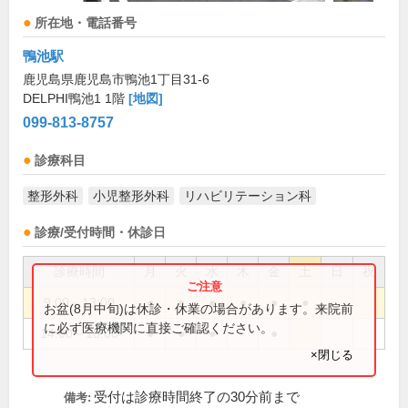
所在地・電話番号
鴨池駅
鹿児島県鹿児島市鴨池1丁目31-6
DELPHI鴨池1 1階
[地図]
099-813-8757
診療科目
整形外科
小児整形外科
リハビリテーション科
診療/受付時間・休診日
診療時間
月
火
水
木
金
土
日
祝
9:00～13:00
●
●
●
●
●
●
お盆(8月中旬)は休診・休業の場合があります。来院前
に必ず医療機関に直接ご確認ください。
14:00～18:00
●
●
●
●
×閉じる
受付は診療時間終了の30分前まで
備考: