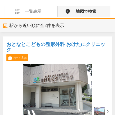
一覧表示
地図で検索
駅から近い順に全
2
件を表示
おとなとこどもの整形外科 おけたにクリニッ
ク
3
口コミ
件