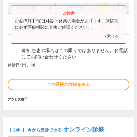
診療時間
月
火
水
木
金
土
日
祝
9:00～12:30
●
●
●
●
●
●
お盆(8月中旬)は休診・休業の場合があります。来院前
に必ず医療機関に直接ご確認ください。
14:00～17:00
●
●
●
●
●
●
×閉じる
急患の場合はこの限りではありません。お電話
備考:
にてお問い合わせください。
日、祝
休診日:
この医院の詳細をみる
※
アクセス数
オンライン診療
【 24h 】 今から受診できる