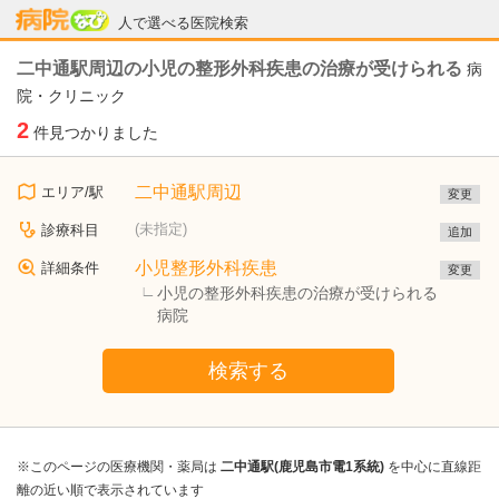
病院なび
人で選べる医院検索
二中通駅周辺の小児の整形外科疾患の治療が受けられる
病
院・クリニック
2
件見つかりました
二中通駅周辺
エリア/駅
変更
(未指定)
診療科目
追加
小児整形外科疾患
詳細条件
変更
小児の整形外科疾患の治療が受けられる
病院
検索する
※このページの医療機関・薬局は
二中通駅(鹿児島市電1系統)
を中心に直線距
離の近い順で表示されています