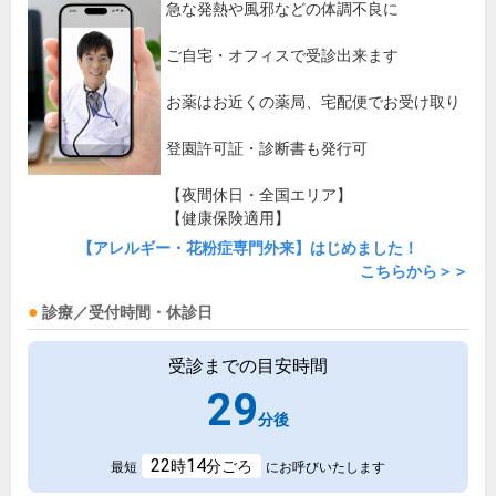
急な発熱や風邪などの体調不良に
ご自宅・オフィスで受診出来ます
お薬はお近くの薬局、宅配便でお受け取り
登園許可証・診断書も発行可
【夜間休日・全国エリア】
【健康保険適用】
【アレルギー・花粉症専門外来】はじめました！
こちらから＞＞
診療／受付時間・休診日
受診までの目安時間
29
分後
22
14
時
分ごろ
最短
にお呼びいたします