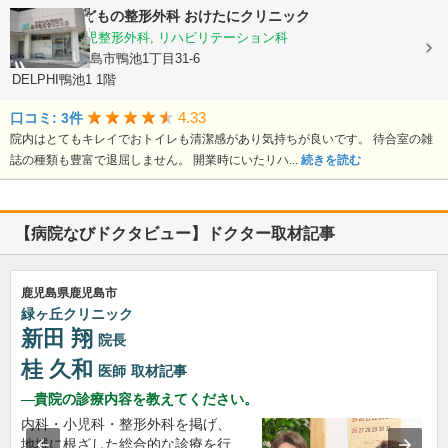
おとなとこどもの整形外科 おけたにクリニック
整形外科, 小児整形外科, リハビリテーション科
鹿児島県鹿児島市鴨池1丁目31-6
DELPHI鴨池1 1階
4.33
口コミ: 3件
院内はとてもキレイでおトイレも清潔感があり気持ちが良いです。 待合室の雑
誌の種類も豊富で退屈しません。 開業時にいたリハ...
続きを読む
【病院なびドクタビュー】ドクター取材記事
鹿児島県鹿児島市
緑ヶ丘クリニック
新田 翔
院長
桂 久和
医師
取材記事
貴院の診療内容を教えてください。
内科・小児科・整形外科を掲げ、
地域に根ざした総合的な診療を行