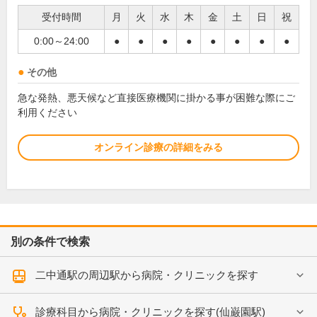
受付時間
月
火
水
木
金
土
日
祝
0:00～24:00
●
●
●
●
●
●
●
●
その他
急な発熱、悪天候など直接医療機関に掛かる事が困難な際にご
利用ください
オンライン診療の詳細をみる
別の条件で検索
二中通駅の周辺駅から病院・クリニックを探す
診療科目から病院・クリニックを探す(仙巌園駅)