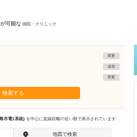
察が可能な
病院・クリニック
変更
追加
変更
検索する
兵庫県神戸市中央区
トアロードクリニック
島市電1系統)
を中心に直線距離の近い順で表示されています
陳 徳雄
院長
取材記事
日々の診療で先生が心がけていることを教えて
地図で検索