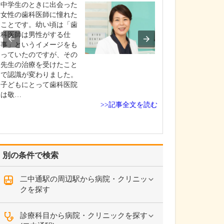
中学生のときに出会った
貴院の診療内容
女性の歯科医師に憧れた
内科・小児科・
ことです。幼い頃は「歯
を掲げ、地域に
科医師は男性がする仕
総合的な診療を
事」というイメージをも
ます。風邪や生
っていたのですが、その
といった一般内
先生の治療を受けたこと
から、外傷や関
で認識が変わりました。
の痛みなどの整
子どもにとって歯科医院
な症状まで幅広
は敬…
ており、お子さ
>>記事全文を読む
高…
別の条件で検索
二中通駅の周辺駅から病院・クリニッ
クを探す
診療科目から病院・クリニックを探す