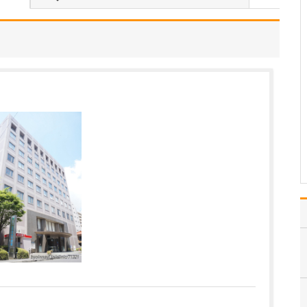
ください。
「アレルギー疾患で悩む
患者さんは全員治す。ど
こに行っても治らない症
状も必ず止める。僕しか
止められない」。それく
らいの気持ちで診療に臨
んでいます。「絶対に治
したい」と真剣に治療に
取り組まれる患者さんに
対…
>>記事全文を読む