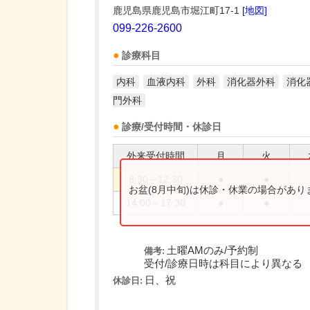
鹿児島県鹿児島市堀江町17-1
[地図]
099-226-2600
診療科目
内科
血液内科
外科
消化器外科
消化
門外科
診療/受付時間・休診日
外来受付時間
月
火
8:30～12:30
●
●
お盆(8月中旬)は休診・休業の場合があ
14:00～17:30
●
●
土曜AMのみ/予約制
備考:
受付/診療日時は科目により異なる
日、祝
休診日: