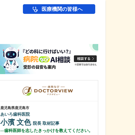
医療機関の皆様へ
医師(ドクター)の
鹿児島県鹿児島市
鹿児島県鹿児島市
あいろ歯科医院
緑ヶ丘クリニッ
新田 翔
小濱 文色
院長
院長
取材記事
桂 久和
歯科医師を志したきっかけを教えてください。
医師