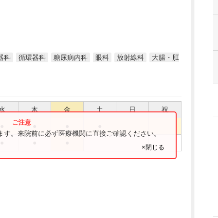
器科
循環器科
糖尿病内科
眼科
放射線科
大腸・肛
水
木
金
土
日
祝
●
●
●
●
ります。来院前に必ず医療機関に直接ご確認ください。
●
●
●
×閉じる