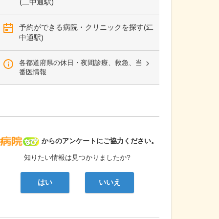
(二中通駅)
予約ができる病院・クリニックを探す(二
中通駅)
各都道府県の休日・夜間診療、救急、当
番医情報
病院なび
からのアンケートにご協力ください。
知りたい情報は見つかりましたか?
はい
いいえ