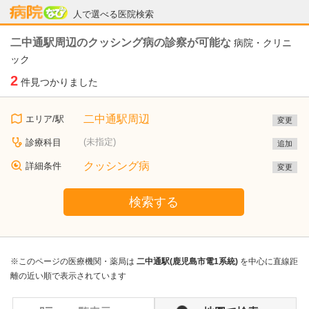
病院なび
人で選べる医院検索
二中通駅周辺のクッシング病の診察が可能な
病院・クリニ
ック
2
件見つかりました
二中通駅周辺
エリア/駅
変更
(未指定)
診療科目
追加
クッシング病
詳細条件
変更
検索する
※このページの医療機関・薬局は
二中通駅(鹿児島市電1系統)
を中心に直線距
離の近い順で表示されています