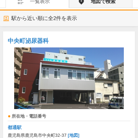
一覧表示
地図で検索
駅から近い順に全
2
件を表示
中央町泌尿器科
所在地・電話番号
都通駅
鹿児島県鹿児島市中央町32-37
[地図]