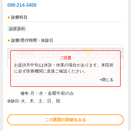
099-214-3400
診療科目
泌尿器科
診療/受付時間・休診日
診療時間
月
火
水
木
金
土
日
祝
9:00～12:00
●
●
●
お盆(8月中旬)は休診・休業の場合があります。来院前
に必ず医療機関に直接ご確認ください。
×閉じる
月・水・金曜午前のみ
備考:
火、木、土、日、祝
休診日:
この医院の詳細をみる