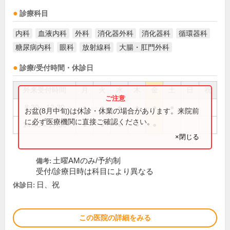
診療科目
内科
血液内科
外科
消化器外科
消化器科
循環器科
糖尿病内科
眼科
放射線科
大腸・肛門外科
診療/受付時間・休診日
外来受付時間
月
火
水
木
金
土
日
祝
8:30～12:30
●
●
●
●
●
●
お盆(8月中旬)は休診・休業の場合があります。来院前
に必ず医療機関に直接ご確認ください。
14:00～17:30
●
●
●
●
●
×閉じる
土曜AMのみ/予約制
備考:
受付/診療日時は科目により異なる
日、祝
休診日:
この医院の詳細をみる