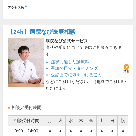
※
アクセス数
【24h】
病院なび医療相談
病院なび公式サービス
症状や受診について医師に相談ができま
す。
症状に適した診療科
受診の目安・タイミング
受診までに気をつけること
などにご利用ください。（無料でご利用い
ただけます）
相談／受付時間
相談受付時間
月
火
水
木
金
土
日
祝
0:00～24:00
●
●
●
●
●
●
●
●