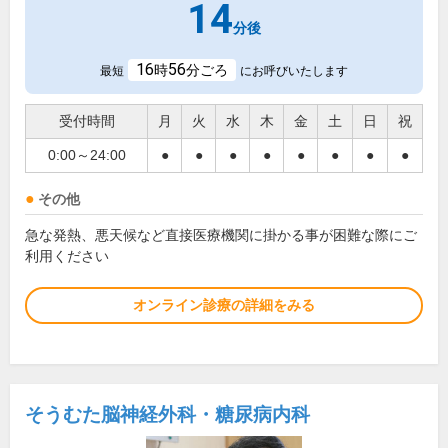
14
分後
16
56
時
分ごろ
最短
にお呼びいたします
受付時間
月
火
水
木
金
土
日
祝
0:00～24:00
●
●
●
●
●
●
●
●
その他
急な発熱、悪天候など直接医療機関に掛かる事が困難な際にご
利用ください
オンライン診療の詳細をみる
そうむた脳神経外科・糖尿病内科