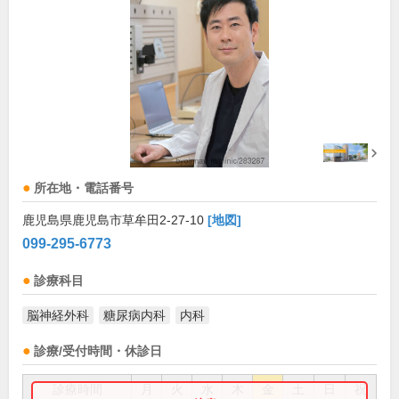
所在地・電話番号
鹿児島県鹿児島市草牟田2-27-10
[地図]
099-295-6773
診療科目
脳神経外科
糖尿病内科
内科
診療/受付時間・休診日
診療時間
月
火
水
木
金
土
日
祝