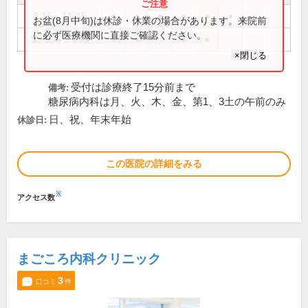
8:15～11:45
●
●
●
●
●
●
お盆(8月中旬)は休診・休業の場合があります。来院前
に必ず医療機関に直接ご確認ください。
13:15～17:15
●
●
●
●
×閉じる
受付は診療終了15分前まで
備考:
糖尿病内科は月、火、木、金、第1、3土の午前のみ
日、祝、年末年始
休診日:
この医院の詳細をみる
※
アクセス数
まごころ内科クリニック
3
口コミ
件