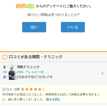
病院なび
からのアンケートにご協力ください。
知りたい情報は見つかりましたか?
はい
いいえ
口コミがある病院・クリニック
まごころ内科クリニック
内科, 神経内科, アレルギー科, ...
鹿児島県鹿児島市宇宿4丁目35-17号
5
口コミ: 3件
本日初診でお世話になりました。病歴病状をお話して的確な診断を頂きまし
た。誠に有り難うございました。
続きを読む