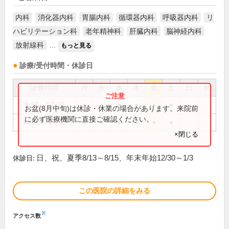
内科
消化器内科
胃腸内科
循環器内科
呼吸器内科
リ
ハビリテーション科
老年精神科
肝臓内科
脳神経内科
放射線科
...
もっと見る
診療/受付時間・休診日
診療時間
月
火
水
木
金
土
日
祝
8:30～12:30
●
●
●
●
●
●
お盆(8月中旬)は休診・休業の場合があります。来院前
に必ず医療機関に直接ご確認ください。
14:30～17:30
●
●
●
●
●
●
×閉じる
日、祝、夏季8/13～8/15、年末年始12/30～1/3
休診日:
この医院の詳細をみる
※
アクセス数