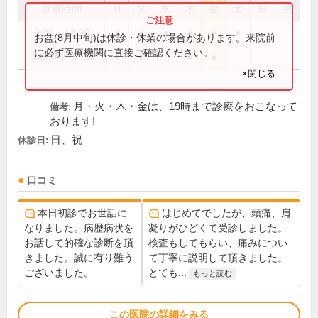
診療時間
月
火
水
木
金
土
日
祝
9:00～12:00
●
●
●
●
●
●
お盆(8月中旬)は休診・休業の場合があります。来院前
に必ず医療機関に直接ご確認ください。
14:00～19:00
●
●
●
●
×閉じる
月・火・木・金は、19時まで診療をおこなって
備考:
おります!
日、祝
休診日:
口コミ
本日初診でお世話に
はじめてでしたが、頭痛、肩
なりました。病歴病状を
凝りがひどくて受診しました。
お話して的確な診断を頂
検査もしてもらい、痛みについ
きました。誠に有り難う
て丁寧に説明して頂きました。
ございました。
とても...
もっと読む
この医院の詳細をみる