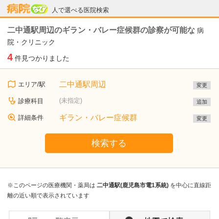
病院なび
人で選べる医院検索
二中通駅周辺のギラン・バレー症候群の診察が可能な
病
院・クリニック
4
件見つかりました
二中通駅周辺
エリア/駅
変更
(未指定)
診療科目
追加
ギラン・バレー症候群
詳細条件
変更
検索する
※このページの医療機関・薬局は
二中通駅(鹿児島市電1系統)
を中心に直線距
離の近い順で表示されています