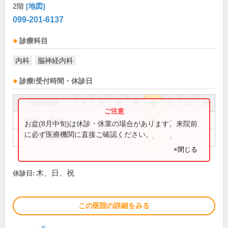
2階
[地図]
099-201-6137
診療科目
内科
脳神経内科
診療/受付時間・休診日
診療時間
月
火
水
木
金
土
日
祝
9:00～13:30
●
●
●
●
●
お盆(8月中旬)は休診・休業の場合があります。来院前
に必ず医療機関に直接ご確認ください。
15:00～19:00
●
●
●
●
●
×閉じる
木、日、祝
休診日:
この医院の詳細をみる