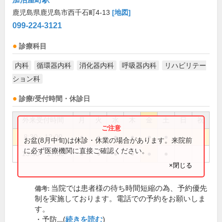
鹿児島県鹿児島市西千石町4-13
[地図]
099-224-3121
診療科目
内科
循環器内科
消化器内科
呼吸器内科
リハビリテー
ション科
診療/受付時間・休診日
外来受付時間
月
火
水
木
金
土
日
祝
8:30～12:00
●
●
●
●
●
●
お盆(8月中旬)は休診・休業の場合があります。来院前
に必ず医療機関に直接ご確認ください。
13:30～17:00
●
●
●
●
●
●
×閉じる
当院では患者様の待ち時間短縮の為、予約優先
備考:
制を実施しております。電話での予約をお願いしま
す。
・予防...(
続きを読む
)