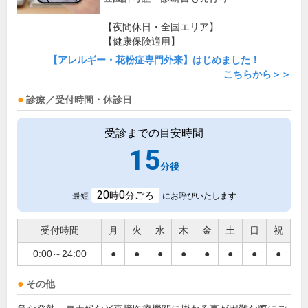
【夜間休日・全国エリア】
【健康保険適用】
【アレルギー・花粉症専門外来】はじめました！
こちらから＞＞
診療／受付時間・休診日
受診までの目安時間
15
分後
20
0
時
分ごろ
最短
にお呼びいたします
受付時間
月
火
水
木
金
土
日
祝
0:00～24:00
●
●
●
●
●
●
●
●
その他