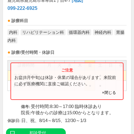
鹿児島県鹿児島市草牟田1丁目4-7
[地図]
099-222-6925
診療科目
内科
リハビリテーション科
循環器内科
神経内科
胃腸
内科
診療/受付時間・休診日
診療時間
月
火
水
木
金
土
日
祝
9:00～13:00
●
●
●
●
●
●
お盆(8月中旬)は休診・休業の場合があります。来院前
に必ず医療機関に直接ご確認ください。
14:00～18:00
●
●
●
●
●
●
×閉じる
受付時間:8:30～17:00 臨時休診あり
備考:
院長:午後からの診療は15:00からとなります。
日、祝、8/14～8/15、12/30～1/3
休診日:
初診受付