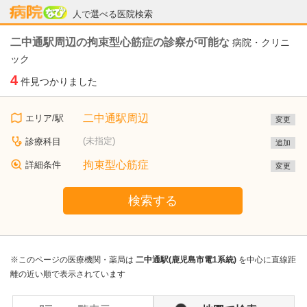
病院なび
人で選べる医院検索
二中通駅周辺の拘束型心筋症の診察が可能な
病院・クリニ
ック
4
件見つかりました
二中通駅周辺
エリア/駅
変更
(未指定)
診療科目
追加
拘束型心筋症
詳細条件
変更
検索する
※このページの医療機関・薬局は
二中通駅(鹿児島市電1系統)
を中心に直線距
離の近い順で表示されています