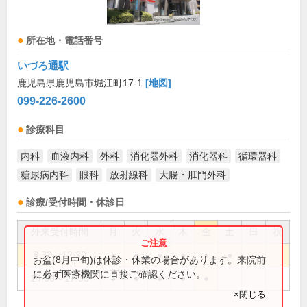
所在地・電話番号
いづろ通駅
鹿児島県鹿児島市堀江町17-1
[地図]
099-226-2600
診療科目
内科
血液内科
外科
消化器外科
消化器科
循環器科
糖尿病内科
眼科
放射線科
大腸・肛門外科
診療/受付時間・休診日
外来受付時間
月
火
水
木
金
土
日
祝
8:30～12:30
●
●
●
●
●
●
お盆(8月中旬)は休診・休業の場合があります。来院前
に必ず医療機関に直接ご確認ください。
14:00～17:30
●
●
●
●
●
×閉じる