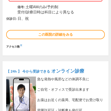
土曜AMのみ/予約制
備考:
受付/診療日時は科目により異なる
日、祝
休診日:
この医院の詳細をみる
※
アクセス数
オンライン診療
【 24h 】 今から受診できる
急な発熱や風邪などの体調不良に
ご自宅・オフィスで受診出来ます
お薬はお近くの薬局、宅配便でお受け取り
登園許可証・診断書も発行可