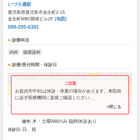
いづろ通駅
鹿児島県鹿児島市金生町2-15
金生町MBC開発ビル2F
[地図]
099-295-6381
診療科目
内科
循環器科
診療/受付時間・休診日
診療時間
月
火
水
木
金
土
日
祝
9:00～12:30
●
●
●
●
●
●
お盆(8月中旬)は休診・休業の場合があります。来院前
に必ず医療機関に直接ご確認ください。
14:00～18:30
●
●
●
●
×閉じる
木・土曜AMのみ 臨時休診あり
備考:
日、祝
休診日: