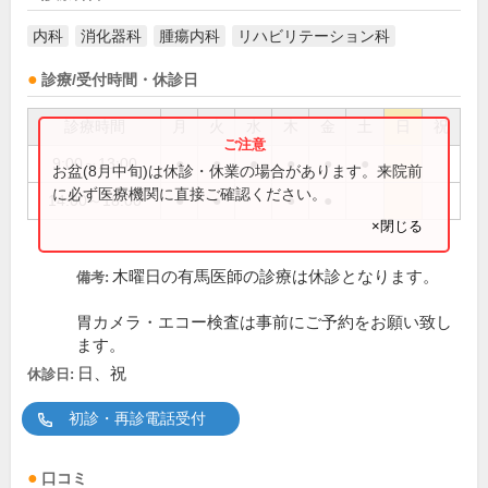
内科
消化器科
腫瘍内科
リハビリテーション科
診療/受付時間・休診日
診療時間
月
火
水
木
金
土
日
祝
9:00～13:00
●
●
●
●
●
●
お盆(8月中旬)は休診・休業の場合があります。来院前
に必ず医療機関に直接ご確認ください。
14:00～18:00
●
●
●
●
×閉じる
木曜日の有馬医師の診療は休診となります。
備考:
胃カメラ・エコー検査は事前にご予約をお願い致し
ます。
日、祝
休診日:
初診・再診電話受付
口コミ