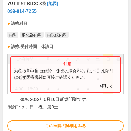
YU FIRST BLDG.3階
[地図]
099-814-7255
診療科目
内科
消化器内科
内視鏡内科
診療/受付時間・休診日
診療時間
月
火
水
木
金
土
日
祝
9:00～12:30
●
●
●
●
●
お盆(8月中旬)は休診・休業の場合があります。来院前
に必ず医療機関に直接ご確認ください。
14:00～17:00
●
×閉じる
14:00～18:30
●
●
●
●
2022年6月10日新規開業です。
備考:
水、日、祝、第3土
休診日:
この医院の詳細をみる