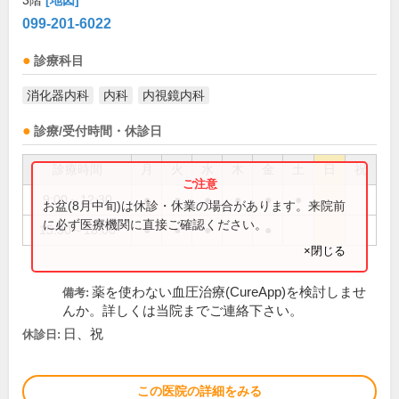
3階
[地図]
099-201-6022
診療科目
消化器内科
内科
内視鏡内科
診療/受付時間・休診日
診療時間
月
火
水
木
金
土
日
祝
9:00～12:30
●
●
●
●
●
●
お盆(8月中旬)は休診・休業の場合があります。来院前
に必ず医療機関に直接ご確認ください。
15:30～18:00
●
●
●
●
×閉じる
薬を使わない血圧治療(CureApp)を検討しませ
備考:
んか。詳しくは当院までご連絡下さい。
日、祝
休診日:
この医院の詳細をみる