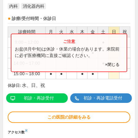
内科
消化器内科
診療/受付時間・休診日
診療時間
月
火
水
木
金
土
日
祝
9:00～12:00
●
お盆(8月中旬)は休診・休業の場合があります。来院前
9:00～13:00
●
●
●
●
に必ず医療機関に直接ご確認ください。
14:00～17:00
●
×閉じる
15:00～18:00
●
●
●
●
水、日、祝
休診日:
初診・再診受付
初診・再診電話受付
この医院の詳細をみる
※
アクセス数