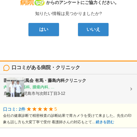
病院なび
からのアンケートにご協力ください。
知りたい情報は見つかりましたか?
はい
いいえ
口コミがある病院・クリニック
医療法人光風会
有馬・藤島内科クリニック
内科, 消化器科, 腫瘍内科, ...
鹿児島県鹿児島市与次郎1丁目3-12
5
口コミ: 2件
会社の健康診断で精密検査の診断結果で胃カメラを受けて来ました。先生の印
象も話し方も大変丁寧で受付 看護師さんの対応もとて...
続きを読む