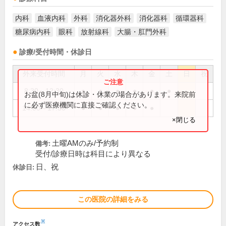
内科
血液内科
外科
消化器外科
消化器科
循環器科
糖尿病内科
眼科
放射線科
大腸・肛門外科
診療/受付時間・休診日
外来受付時間
月
火
水
木
金
土
日
祝
8:30～12:30
●
●
●
●
●
●
お盆(8月中旬)は休診・休業の場合があります。来院前
に必ず医療機関に直接ご確認ください。
14:00～17:30
●
●
●
●
●
×閉じる
土曜AMのみ/予約制
備考:
受付/診療日時は科目により異なる
日、祝
休診日:
この医院の詳細をみる
※
アクセス数