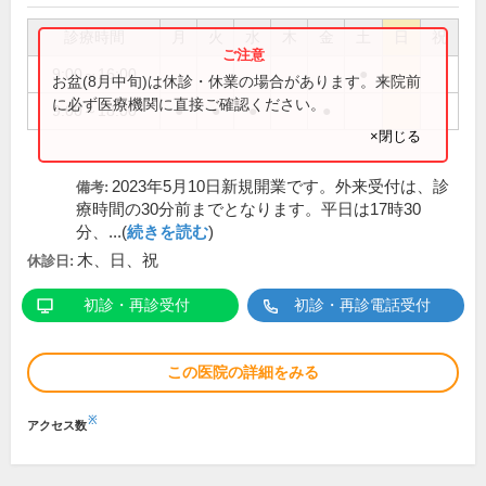
診療時間
月
火
水
木
金
土
日
祝
9:00～16:00
●
お盆(8月中旬)は休診・休業の場合があります。来院前
に必ず医療機関に直接ご確認ください。
9:00～18:00
●
●
●
●
×閉じる
2023年5月10日新規開業です。外来受付は、診
備考:
療時間の30分前までとなります。平日は17時30
分、...(
続きを読む
)
木、日、祝
休診日:
初診・再診受付
初診・再診電話受付
この医院の詳細をみる
※
アクセス数