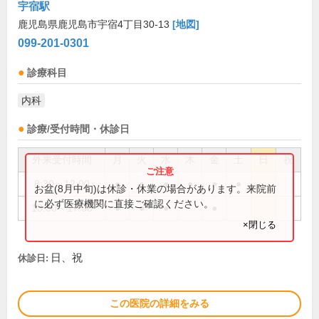
宇宿駅
鹿児島県鹿児島市宇宿4丁目30-13
[地図]
099-201-0301
診療科目
内科
診療/受付時間・休診日
外来受付時間
月
火
水
木
金
土
日
祝
8:30～12:00
●
●
●
●
●
●
お盆(8月中旬)は休診・休業の場合があります。来院前
に必ず医療機関に直接ご確認ください。
13:30～17:30
●
●
●
●
×閉じる
日、祝
休診日:
この医院の詳細をみる