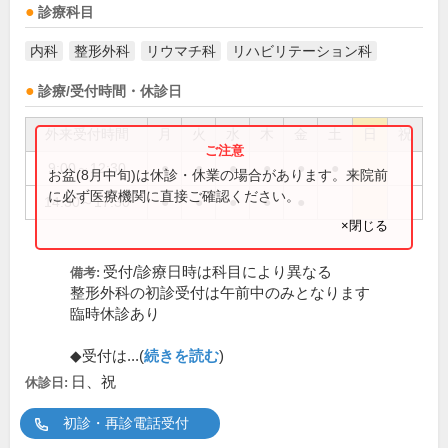
診療科目
内科
整形外科
リウマチ科
リハビリテーション科
診療/受付時間・休診日
外来受付時間
月
火
水
木
金
土
日
祝
9:00～12:30
●
●
●
●
●
●
お盆(8月中旬)は休診・休業の場合があります。来院前
に必ず医療機関に直接ご確認ください。
14:30～17:30
●
●
●
●
●
×閉じる
受付/診療日時は科目により異なる
備考:
整形外科の初診受付は午前中のみとなります
臨時休診あり
◆受付は...(
続きを読む
)
日、祝
休診日:
初診・再診電話受付