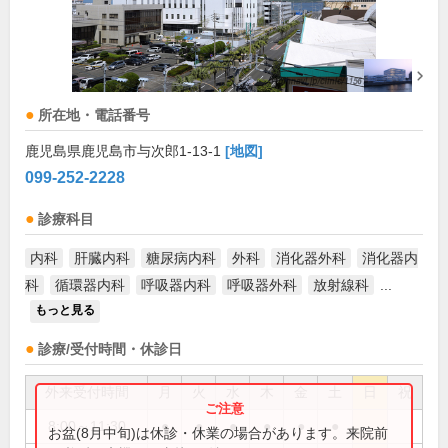
所在地・電話番号
鹿児島県鹿児島市与次郎1-13-1
[地図]
099-252-2228
診療科目
内科
肝臓内科
糖尿病内科
外科
消化器外科
消化器内
科
循環器内科
呼吸器内科
呼吸器外科
放射線科
...
もっと見る
診療/受付時間・休診日
外来受付時間
月
火
水
木
金
土
日
祝
8:00～11:30
●
●
●
●
●
●
お盆(8月中旬)は休診・休業の場合があります。来院前