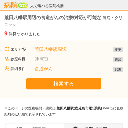
病院なび
人で選べる医院検索
荒田八幡駅周辺の食道がんの治療/対応が可能な
病院・クリ
ニック
9
件見つかりました
荒田八幡駅周辺
エリア/駅
変更
(未指定)
診療科目
追加
食道がん
詳細条件
変更
検索する
※このページの医療機関・薬局は
荒田八幡駅(鹿児島市電1系統)
を中心に直線
距離の近い順で表示されています