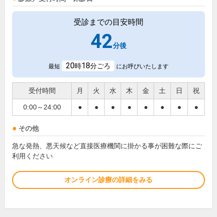
受診までの目安時間
42
分後
20
18
時
分ごろ
最短
にお呼びいたします
受付時間
月
火
水
木
金
土
日
祝
0:00～24:00
●
●
●
●
●
●
●
●
その他
急な発熱、悪天候など直接医療機関に掛かる事が困難な際にご
利用ください
オンライン診療の詳細をみる