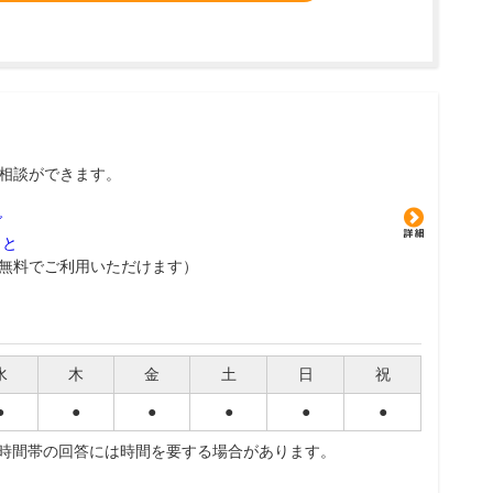
相談ができます。
グ
こと
無料でご利用いただけます）
水
木
金
土
日
祝
●
●
●
●
●
●
夜時間帯の回答には時間を要する場合があります。