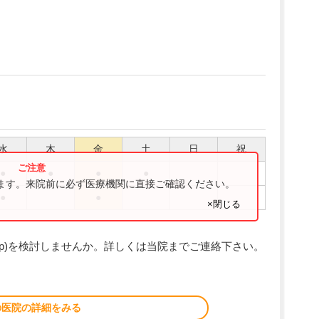
水
木
金
土
日
祝
●
●
●
●
ります。来院前に必ず医療機関に直接ご確認ください。
●
●
×閉じる
App)を検討しませんか。詳しくは当院までご連絡下さい。
の医院の詳細をみる