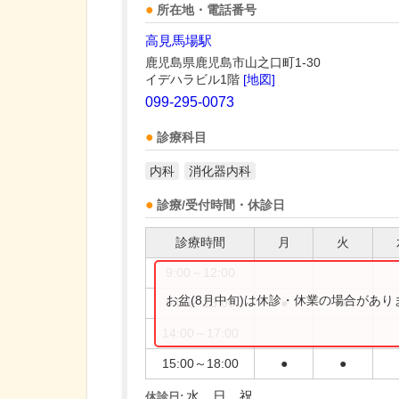
所在地・電話番号
高見馬場駅
鹿児島県鹿児島市山之口町1-30
イデハラビル1階
[地図]
099-295-0073
診療科目
内科
消化器内科
診療/受付時間・休診日
診療時間
月
火
9:00～12:00
お盆(8月中旬)は休診・休業の場合があ
9:00～13:00
●
●
14:00～17:00
15:00～18:00
●
●
水、日、祝
休診日: