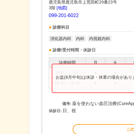
鹿児島県鹿児島市上荒田町29番23号
3階
[地図]
099-201-6022
診療科目
消化器内科
内科
内視鏡内科
診療/受付時間・休診日
診療時間
月
火
9:00～12:30
●
●
お盆(8月中旬)は休診・休業の場合があ
15:30～18:00
●
●
薬を使わない血圧治療(Cure
備考:
日、祝
休診日:
こ