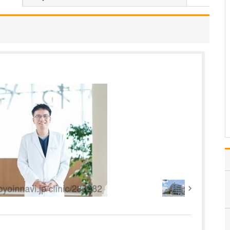
えてください。
診療のなかで私が大切に
しているのは、「患者さ
んにできるだけ負担をか
けず、安心して受診して
いただくこと」です。当
院ではWebサイトからの
予約受付を行っており、
スタッフ全員がインカム
を装着して院内の状況
を…
>>記事全文を読む