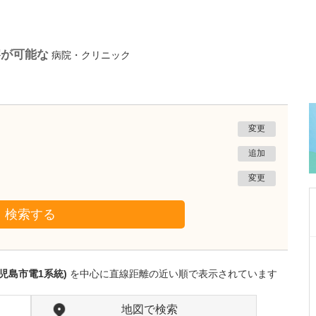
察が可能な
病院・クリニック
変更
追加
変更
検索する
茨城県那珂市
メディカルGPクリニック横堀
児島市電1系統)
を中心に直線距離の近い順で表示されています
伊藤 生二
院長
取材記事
先生が日々の診療で大切にされていることを教
地図で検索