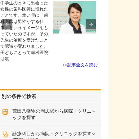
中学生のときに出会った
貴院の診療内容
女性の歯科医師に憧れた
内科・小児科・
ことです。幼い頃は「歯
を掲げ、地域に
科医師は男性がする仕
総合的な診療を
事」というイメージをも
ます。風邪や生
っていたのですが、その
といった一般内
先生の治療を受けたこと
から、外傷や関
で認識が変わりました。
の痛みなどの整
子どもにとって歯科医院
な症状まで幅広
は敬…
ており、お子さ
>>記事全文を読む
高…
別の条件で検索
荒田八幡駅の周辺駅から病院・クリニ
ックを探す
診療科目から病院・クリニックを探す