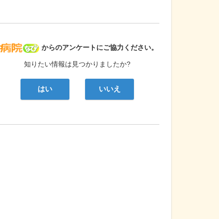
病院なび
からのアンケートにご協力ください。
知りたい情報は見つかりましたか?
はい
いいえ