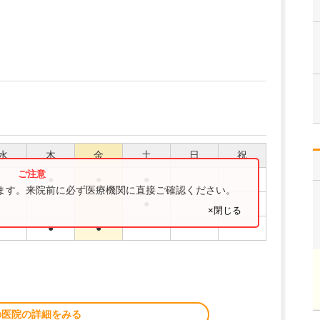
水
木
金
土
日
祝
●
●
●
ります。来院前に必ず医療機関に直接ご確認ください。
●
×閉じる
●
●
の医院の詳細をみる