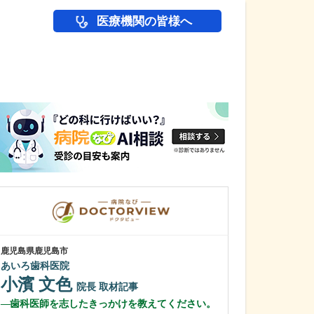
医療機関の皆様へ
医師(ドクター)の
鹿児島県鹿児島市
鹿児島県鹿児島市
あいろ歯科医院
緑ヶ丘クリニッ
新田 翔
小濱 文色
院長
院長
取材記事
桂 久和
歯科医師を志したきっかけを教えてください。
医師