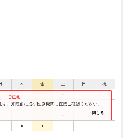
水
木
金
土
日
祝
●
ります。来院前に必ず医療機関に直接ご確認ください。
●
●
×閉じる
●
●
●