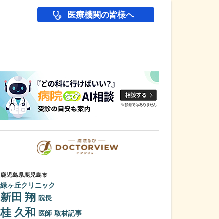
医療機関の皆様へ
医師(ドクター)の
鹿児島県鹿児島市
鹿児島県鹿児島市
緑ヶ丘クリニック
あいろ歯科医院
新田 翔
小濱 文色
院長
桂 久和
歯科医師を志し
医師
取材記事