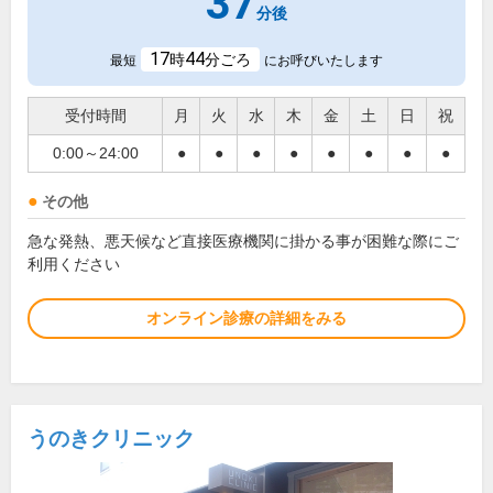
37
分後
17
44
時
分ごろ
最短
にお呼びいたします
受付時間
月
火
水
木
金
土
日
祝
0:00～24:00
●
●
●
●
●
●
●
●
その他
急な発熱、悪天候など直接医療機関に掛かる事が困難な際にご
利用ください
オンライン診療の詳細をみる
うのきクリニック