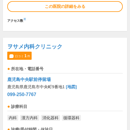
この医院の詳細をみる
※
アクセス数
ヲサメ内科クリニック
1
口コミ
件
所在地・電話番号
鹿児島中央駅前停留場
鹿児島県鹿児島市中央町9番地1
[地図]
099-250-7767
診療科目
内科
漢方内科
消化器科
循環器科
診療/受付時間・休診日