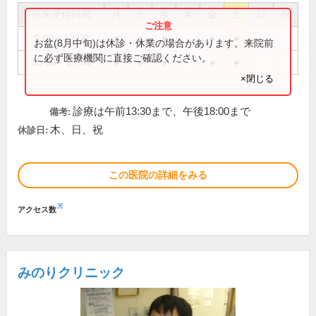
外来受付時間
月
火
水
木
金
土
日
祝
9:00～13:00
●
●
●
●
●
お盆(8月中旬)は休診・休業の場合があります。来院前
に必ず医療機関に直接ご確認ください。
15:00～17:30
●
●
●
●
●
×閉じる
診療は午前13:30まで、午後18:00まで
備考:
木、日、祝
休診日:
この医院の詳細をみる
※
アクセス数
みのりクリニック