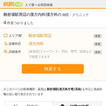
病院なび
人で選べる医院検索
騎射場駅周辺の漢方内科/漢方科の
病院・クリニック
4
件見つかりました
騎射場駅周辺
エリア/駅
変更
漢方内科
診療科目
変更
(未指定)フリーワード、予約、専門、症状など
詳細条件
追加
で検索できます
検索する
※このページの医療機関・薬局は
騎射場駅(鹿児島市電1系統)
を中心に直線距
離の近い順で表示されています