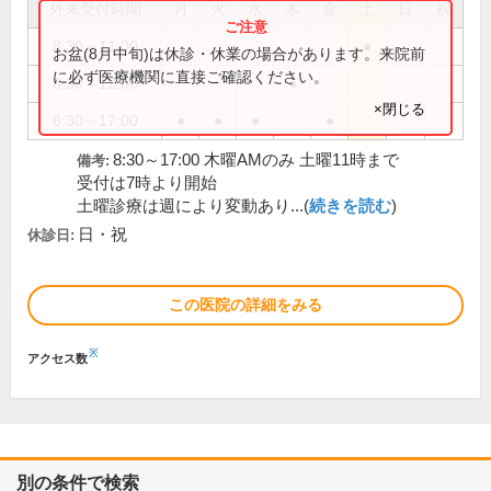
外来受付時間
月
火
水
木
金
土
日
祝
8:30～11:00
●
お盆(8月中旬)は休診・休業の場合があります。来院前
に必ず医療機関に直接ご確認ください。
8:30～12:00
●
×閉じる
8:30～17:00
●
●
●
●
8:30～17:00 木曜AMのみ 土曜11時まで
備考:
受付は7時より開始
土曜診療は週により変動あり...(
続きを読む
)
日・祝
休診日:
この医院の詳細をみる
※
アクセス数
別の条件で検索