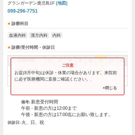
グランガーデン鹿児島1F
[地図]
099-296-7751
診療科目
血液内科
漢方内科
内科
診療/受付時間・休診日
診療時間
月
火
水
木
金
土
日
祝
9:00～12:30
●
●
●
●
●
お盆(8月中旬)は休診・休業の場合があります。来院前
に必ず医療機関に直接ご確認ください。
14:30～18:00
●
●
●
●
×閉じる
新患受付時間
備考:
午前 - 新患の方は12:00まで
午後 - 新患の方は17:00迄にお願い致します。
火、日、祝
休診日: