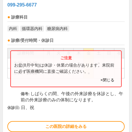
099-295-6677
診療科目
内科
循環器内科
糖尿病内科
診療/受付時間・休診日
診療時間
月
火
水
木
金
土
日
祝
9:00～12:30
●
●
お盆(8月中旬)は休診・休業の場合があります。来院前
に必ず医療機関に直接ご確認ください。
9:00～13:00
●
●
●
●
×閉じる
しばらくの間、午後の外来診療を休診とし、午
備考:
前の外来診療のみの体制になります。
日、祝
休診日:
この医院の詳細をみる