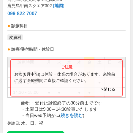
鹿児島甲南スクエア302
[地図]
099-822-7007
診療科目
皮膚科
診療/受付時間・休診日
診療時間
月
火
水
木
金
土
日
祝
9:00～12:30
●
●
●
●
お盆(8月中旬)は休診・休業の場合があります。来院前
に必ず医療機関に直接ご確認ください。
9:00～14:30
●
×閉じる
14:30～18:00
●
●
●
●
・受付は診療終了の30分前までです
備考:
・土曜日は9:00～14:30診察いたします
・当日web予約が...(
続きを読む
)
水、日、祝
休診日: