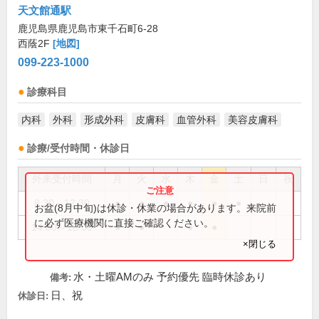
天文館通駅
鹿児島県鹿児島市東千石町6-28
西蔭2F
[地図]
099-223-1000
診療科目
内科
外科
形成外科
皮膚科
血管外科
美容皮膚科
診療/受付時間・休診日
外来受付時間
月
火
水
木
金
土
日
祝
8:30～12:30
●
●
●
●
●
●
お盆(8月中旬)は休診・休業の場合があります。来院前
に必ず医療機関に直接ご確認ください。
14:00～18:00
●
●
●
●
×閉じる
水・土曜AMのみ 予約優先 臨時休診あり
備考:
日、祝
休診日: