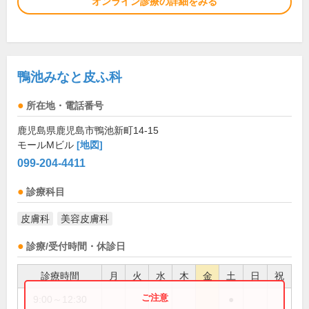
オンライン診療の詳細をみる
鴨池みなと皮ふ科
所在地・電話番号
鹿児島県鹿児島市鴨池新町14-15
モールMビル
[地図]
099-204-4411
診療科目
皮膚科
美容皮膚科
診療/受付時間・休診日
診療時間
月
火
水
木
金
土
日
祝
9:00～12:30
●