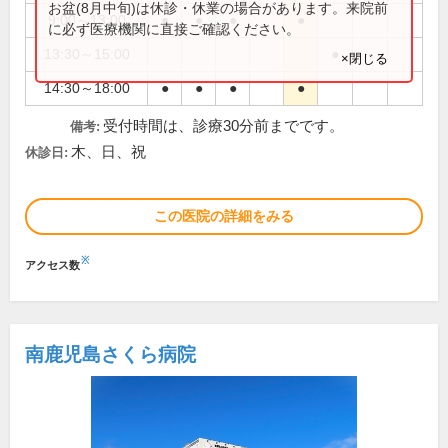
お盆(8月中旬)は休診・休業の場合があります。来院前
9:00～13:00
●
●
●
●
に必ず医療機関に直接ご確認ください。
13:30～15:00
●
×閉じる
14:30～18:00
●
●
●
●
受付時間は、診療30分前までです。
備考:
木、日、祝
休診日:
この医院の詳細をみる
※
アクセス数
南鹿児島さくら病院