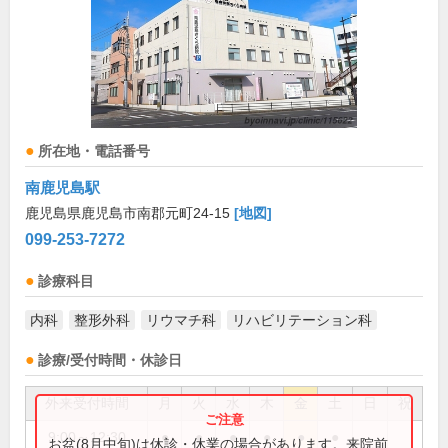
所在地・電話番号
南鹿児島駅
鹿児島県鹿児島市南郡元町24-15
[地図]
099-253-7272
診療科目
内科
整形外科
リウマチ科
リハビリテーション科
診療/受付時間・休診日
外来受付時間
月
火
水
木
金
土
日
祝
9:00～12:30
●
●
●
●
●
●
お盆(8月中旬)は休診・休業の場合があります。来院前