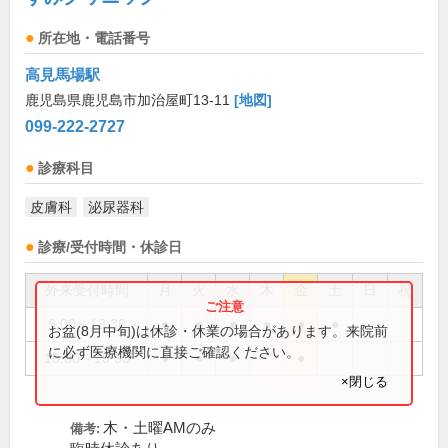
所在地・電話番号
高見馬場駅
鹿児島県鹿児島市加治屋町13-11
[地図]
099-222-2727
診療科目
皮膚科
泌尿器科
診療/受付時間・休診日
外来受付時間
月
火
水
木
金
土
日
祝
9:00～13:30
●
●
●
●
●
●
お盆(8月中旬)は休診・休業の場合があります。来院前
に必ず医療機関に直接ご確認ください。
15:00～18:30
●
●
●
●
×閉じる
木・土曜AMのみ
備考: