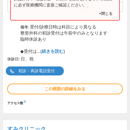
に必ず医療機関に直接ご確認ください。
14:30～17:30
●
●
●
●
●
×閉じる
受付/診療日時は科目により異なる
備考:
整形外科の初診受付は午前中のみとなります
臨時休診あり
◆受付は...(
続きを読む
)
日、祝
休診日:
初診・再診電話受付
この医院の詳細をみる
※
アクセス数
すみクリニック