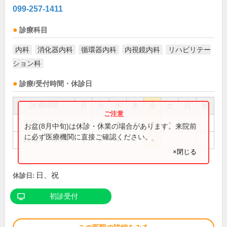
099-257-1411
診療科目
内科
消化器内科
循環器内科
内視鏡内科
リハビリテー
ション科
診療/受付時間・休診日
診療時間
月
火
水
木
金
土
日
祝
9:00～12:30
●
●
●
●
●
●
お盆(8月中旬)は休診・休業の場合があります。来院前
に必ず医療機関に直接ご確認ください。
14:00～18:00
●
●
●
●
×閉じる
日、祝
休診日:
初診受付