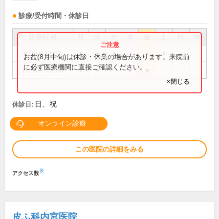
診療/受付時間・休診日
診療時間
月
火
水
木
金
土
日
祝
9:00～13:00
●
●
●
●
●
●
お盆(8月中旬)は休診・休業の場合があります。来院前
に必ず医療機関に直接ご確認ください。
15:00～19:00
●
●
●
●
×閉じる
日、祝
休診日:
オンライン診療
この医院の詳細をみる
※
アクセス数
皮ふ科内宮医院