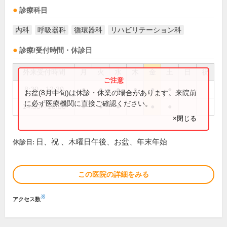
診療科目
内科
呼吸器科
循環器科
リハビリテーション科
診療/受付時間・休診日
外来受付時間
月
火
水
木
金
土
日
祝
8:30～12:30
●
●
●
●
●
●
お盆(8月中旬)は休診・休業の場合があります。来院前
に必ず医療機関に直接ご確認ください。
14:30～18:30
●
●
●
●
●
×閉じる
日、祝 、木曜日午後、お盆、年末年始
休診日:
この医院の詳細をみる
※
アクセス数