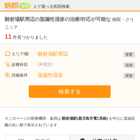
病院なび
人で選べる医院検索
騎射場駅周辺の脂漏性湿疹の治療/対応が可能な
病院・クリ
ニック
11
件見つかりました
騎射場駅周辺
エリア/駅
変更
(未指定)
診療科目
追加
脂漏性湿疹
詳細条件
変更
検索する
※このページの医療機関・薬局は
騎射場駅(鹿児島市電1系統)
を中心に直線距
離の近い順で表示されています