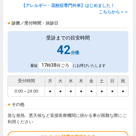
【アレルギー・花粉症専門外来】はじめました！
こちらから＞＞
診療／受付時間・休診日
受診までの目安時間
42
分後
17
38
時
分ごろ
最短
にお呼びいたします
受付時間
月
火
水
木
金
土
日
祝
0:00～24:00
●
●
●
●
●
●
●
●
その他
急な発熱、悪天候など直接医療機関に掛かる事が困難な際にご
利用ください