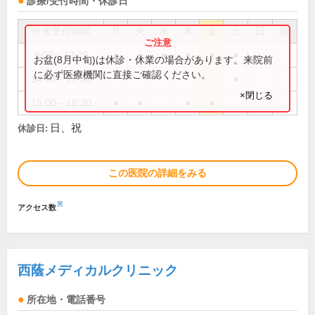
診療/受付時間・休診日
外来受付時間
月
火
水
木
金
土
日
祝
9:00～12:30
●
●
●
●
●
●
お盆(8月中旬)は休診・休業の場合があります。来院前
に必ず医療機関に直接ご確認ください。
14:00～15:30
●
×閉じる
15:00～18:30
●
●
●
●
日、祝
休診日:
この医院の詳細をみる
※
アクセス数
西蔭メディカルクリニック
所在地・電話番号