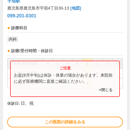
宇宿駅
鹿児島県鹿児島市宇宿4丁目30-13
[地図]
099-201-0301
診療科目
内科
診療/受付時間・休診日
外来受付時間
月
火
水
木
金
土
日
祝
8:30～12:00
●
●
●
●
●
●
お盆(8月中旬)は休診・休業の場合があります。来院前
に必ず医療機関に直接ご確認ください。
13:30～17:30
●
●
●
●
×閉じる
日、祝
休診日:
この医院の詳細をみる