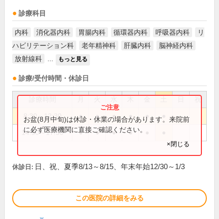
診療科目
内科
消化器内科
胃腸内科
循環器内科
呼吸器内科
リ
ハビリテーション科
老年精神科
肝臓内科
脳神経内科
放射線科
...
もっと見る
診療/受付時間・休診日
診療時間
月
火
水
木
金
土
日
祝
8:30～12:30
●
●
●
●
●
●
お盆(8月中旬)は休診・休業の場合があります。来院前
に必ず医療機関に直接ご確認ください。
14:30～17:30
●
●
●
●
●
●
×閉じる
日、祝、夏季8/13～8/15、年末年始12/30～1/3
休診日:
この医院の詳細をみる