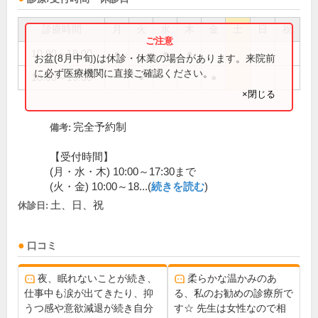
診療時間
月
火
水
木
金
土
日
祝
10:00～18:00
●
●
●
お盆(8月中旬)は休診・休業の場合があります。来院前
に必ず医療機関に直接ご確認ください。
10:00～19:30
●
●
×閉じる
完全予約制
備考:
【受付時間】
(月・水・木) 10:00～17:30まで
(火・金) 10:00～18...(
続きを読む
)
土、日、祝
休診日:
口コミ
夜、眠れないことが続き、
柔らかな温かみのあ
仕事中も涙が出てきたり、抑
る、私のお勧めの診療所で
うつ感や意欲減退が続き自分
す☆ 先生は女性なので相