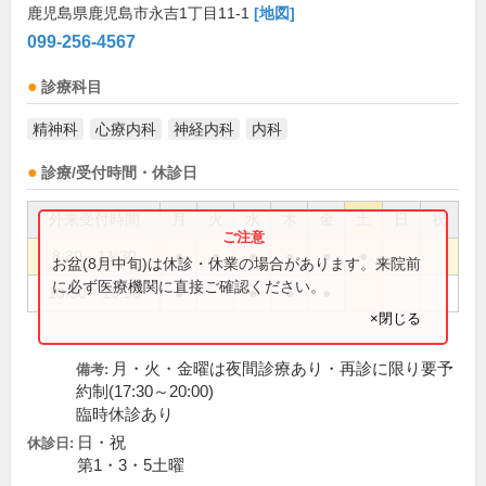
鹿児島県鹿児島市永吉1丁目11-1
[地図]
099-256-4567
診療科目
精神科
心療内科
神経内科
内科
診療/受付時間・休診日
外来受付時間
月
火
水
木
金
土
日
祝
8:30～11:30
●
●
●
●
●
●
お盆(8月中旬)は休診・休業の場合があります。来院前
に必ず医療機関に直接ご確認ください。
13:30～16:30
●
●
●
●
×閉じる
月・火・金曜は夜間診療あり・再診に限り要予
備考:
約制(17:30～20:00)
臨時休診あり
日・祝
休診日:
第1・3・5土曜