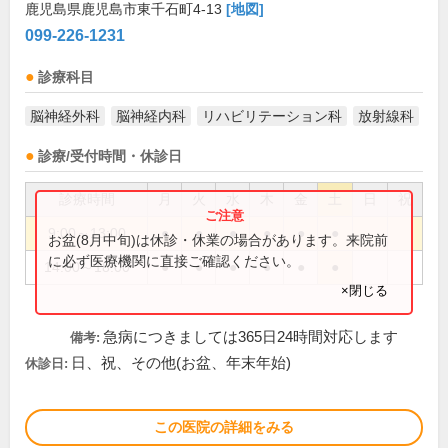
鹿児島県鹿児島市東千石町4-13
[地図]
099-226-1231
診療科目
脳神経外科
脳神経内科
リハビリテーション科
放射線科
診療/受付時間・休診日
診療時間
月
火
水
木
金
土
日
祝
9:00～13:00
●
●
●
●
●
●
お盆(8月中旬)は休診・休業の場合があります。来院前
に必ず医療機関に直接ご確認ください。
14:00～18:00
●
●
●
●
●
●
×閉じる
急病につきましては365日24時間対応します
備考:
日、祝、その他(お盆、年末年始)
休診日:
この医院の詳細をみる