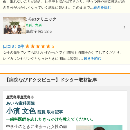
夜、眠れないことが続き、仕事中も涙が出てきたり、抑うつ感や意欲減退が続
き自分がおかしくなっていく感覚に襲われ、このままで...
続きを読む
スリジエこころのクリニック
心療内科, 精神科, 内科
鹿児島県鹿児島市宇宿3-32-5
5
口コミ: 2件
女性の先生でとても話しやすかったです! 問診も時間をかけてしてくださり、
いざカウンセリングとなったときに 初めは緊張し...
続きを読む
【病院なびドクタビュー】ドクター取材記事
鹿児島県鹿児島市
あいろ歯科医院
小濱 文色
院長
取材記事
歯科医師を志したきっかけを教えてください。
中学生のときに出会った女性の歯