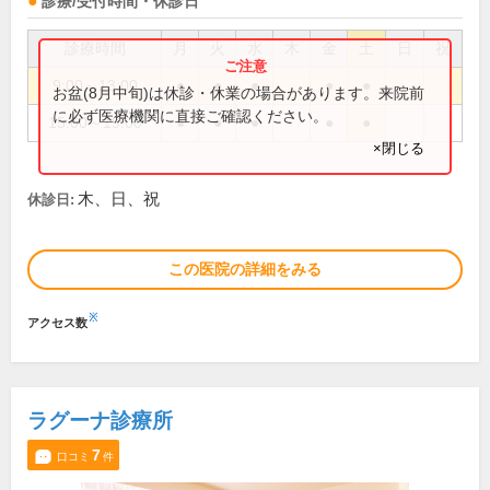
診療/受付時間・休診日
診療時間
月
火
水
木
金
土
日
祝
9:00～13:00
●
●
●
●
●
お盆(8月中旬)は休診・休業の場合があります。来院前
に必ず医療機関に直接ご確認ください。
15:00～19:00
●
●
●
●
●
×閉じる
木、日、祝
休診日:
この医院の詳細をみる
※
アクセス数
ラグーナ診療所
7
口コミ
件