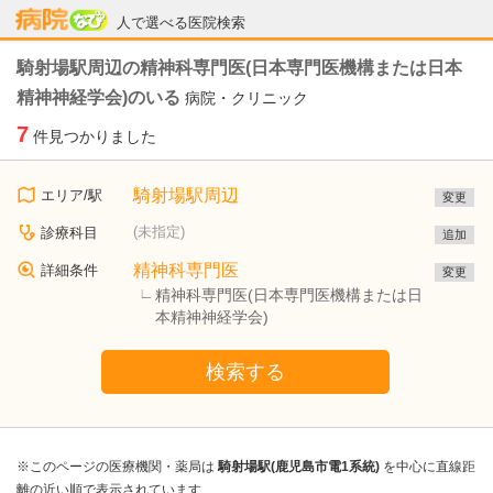
病院なび
人で選べる医院検索
騎射場駅周辺の精神科専門医(日本専門医機構または日本
精神神経学会)のいる
病院・クリニック
7
件見つかりました
騎射場駅周辺
エリア/駅
変更
(未指定)
診療科目
追加
精神科専門医
詳細条件
変更
精神科専門医(日本専門医機構または日
本精神神経学会)
検索する
※このページの医療機関・薬局は
騎射場駅(鹿児島市電1系統)
を中心に直線距
離の近い順で表示されています