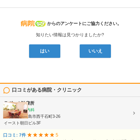
病院なび
からのアンケートにご協力ください。
知りたい情報は見つかりましたか?
はい
いいえ
口コミがある病院・クリニック
ラグーナ診療所
精神科, 心療内科
鹿児島県鹿児島市西千石町3-26
イースト朝日ビル3F
5
口コミ: 7件