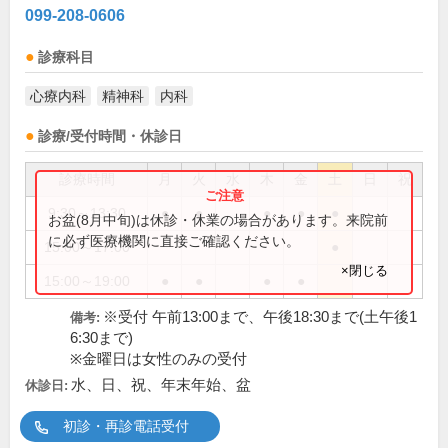
099-208-0606
診療科目
心療内科
精神科
内科
診療/受付時間・休診日
診療時間
月
火
水
木
金
土
日
祝
9:30～13:30
●
●
●
●
●
お盆(8月中旬)は休診・休業の場合があります。来院前
に必ず医療機関に直接ご確認ください。
15:00～17:00
●
×閉じる
15:00～19:00
●
●
●
●
※受付 午前13:00まで、午後18:30まで(土午後1
備考:
6:30まで)
※金曜日は女性のみの受付
水、日、祝、年末年始、盆
休診日:
初診・再診電話受付