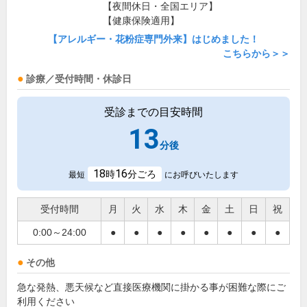
【夜間休日・全国エリア】
【健康保険適用】
【アレルギー・花粉症専門外来】はじめました！
こちらから＞＞
診療／受付時間・休診日
受診までの目安時間
13
分後
18
16
時
分ごろ
最短
にお呼びいたします
受付時間
月
火
水
木
金
土
日
祝
0:00～24:00
●
●
●
●
●
●
●
●
その他
急な発熱、悪天候など直接医療機関に掛かる事が困難な際にご
利用ください