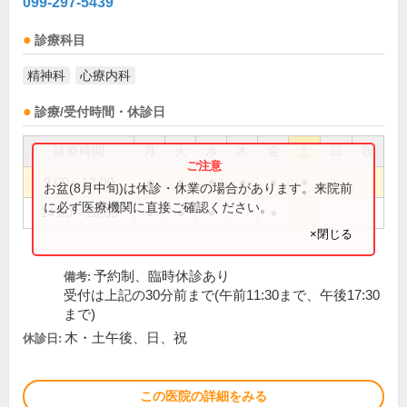
099-297-5439
診療科目
精神科
心療内科
診療/受付時間・休診日
診療時間
月
火
水
木
金
土
日
祝
9:00～12:00
●
●
●
●
●
●
お盆(8月中旬)は休診・休業の場合があります。来院前
に必ず医療機関に直接ご確認ください。
14:00～18:00
●
●
●
●
×閉じる
予約制、臨時休診あり
備考:
受付は上記の30分前まで(午前11:30まで、午後17:30
まで)
木・土午後、日、祝
休診日:
この医院の詳細をみる