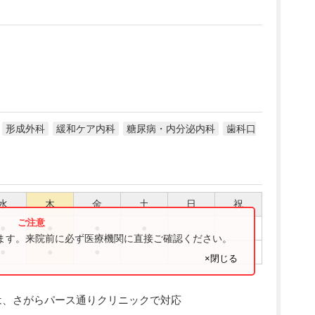
形成外科
緩和ケア内科
糖尿病・内分泌内科
歯科口
水
木
金
土
日
祝
●
●
●
●
ります。来院前に必ず医療機関に直接ご確認ください。
●
●
●
×閉じる
は、さがらパース通りクリニックで対応