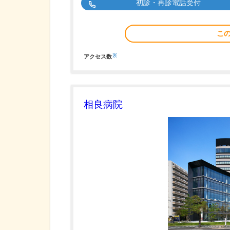
初診・再診電話受付
こ
※
アクセス数
相良病院