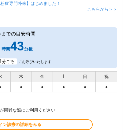
花粉症専門外来】はじめました！
こちらから＞＞
診までの目安時間
1
43
時間
分後
1
分ごろ
にお呼びいたします
水
木
金
土
日
祝
●
●
●
●
●
●
が困難な際にご利用ください
イン診療の詳細をみる