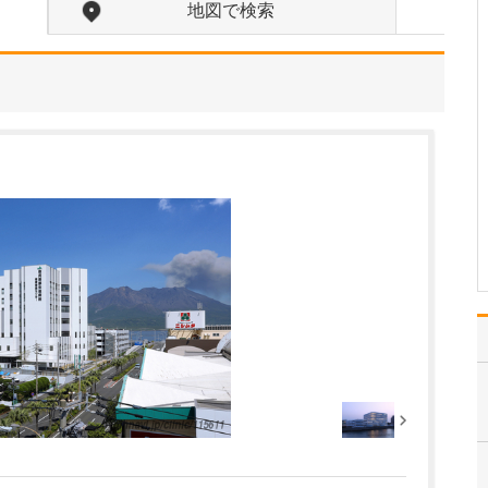
り組みをされていますか?
地図で検索
当院の強みのひとつは、
医療と介護の両面から在
宅療養を支える体制が整
っている点だと考えてい
ます。居宅介護支援事業
所「武田医院ケアセンタ
ー」には、常勤とパート
タイムのケアマネジャー
がそれぞれ在籍してお
り、…
>>記事全文を読む