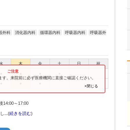
器外科
消化器内科
循環器内科
呼吸器内科
呼吸器外
水
木
金
土
日
祝
●
●
●
●
ります。来院前に必ず医療機関に直接ご確認ください。
●
●
●
×閉じる
4:00～17:00
..(
続きを読む
)