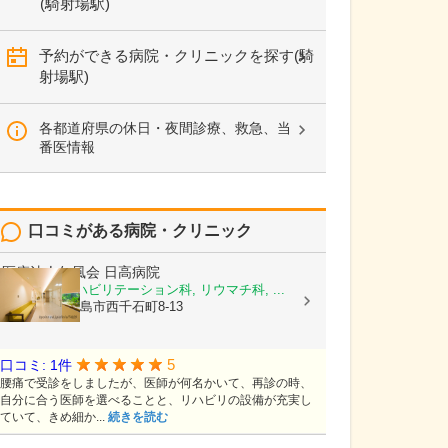
(騎射場駅)
予約ができる病院・クリニックを探す(騎
射場駅)
各都道府県の休日・夜間診療、救急、当
番医情報
口コミがある病院・クリニック
医療法人仁風会
日高病院
整形外科, リハビリテーション科, リウマチ科, ...
鹿児島県鹿児島市西千石町8-13
5
口コミ: 1件
腰痛で受診をしましたが、医師が何名かいて、再診の時、
自分に合う医師を選べることと、リハビリの設備が充実し
ていて、きめ細か...
続きを読む