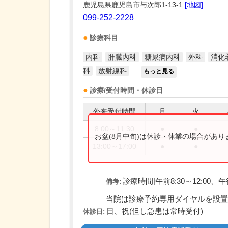
鹿児島県鹿児島市与次郎1-13-1
[地図]
099-252-2228
診療科目
内科
肝臓内科
糖尿病内科
外科
消化
科
放射線科
...
もっと見る
診療/受付時間・休診日
外来受付時間
月
火
8:00～11:30
●
●
お盆(8月中旬)は休診・休業の場合があ
13:00～17:00
●
●
診療時間|午前8:30～12:00、午後1
備考:
当院は診療予約専用ダイヤルを設置し.
日、祝(但し急患は常時受付)
休診日: