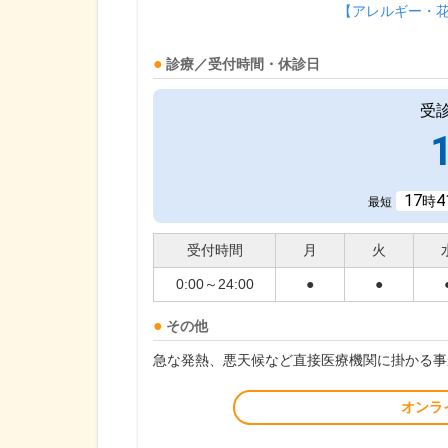
【アレルギー・
診療／受付時間・休診日
受
17
4
時
最短
受付時間
月
火
0:00～24:00
●
●
その他
急な発熱、悪天候など直接医療機関に掛かる事
オンラ