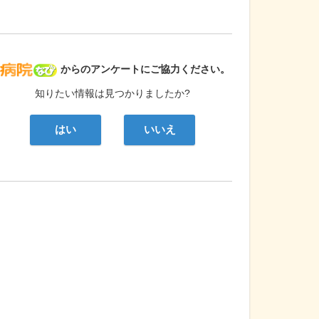
病院なび
からのアンケートにご協力ください。
知りたい情報は見つかりましたか?
はい
いいえ