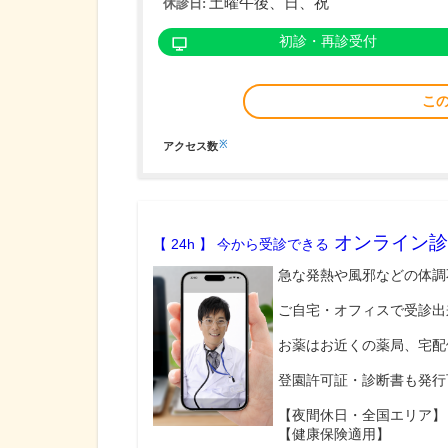
土曜午後、日、祝
休診日:
初診・再診受付
こ
※
アクセス数
オンライン診
【 24h 】 今から受診できる
急な発熱や風邪などの体調
ご自宅・オフィスで受診出
お薬はお近くの薬局、宅配
登園許可証・診断書も発行
【夜間休日・全国エリア】
【健康保険適用】