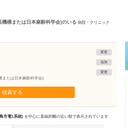
医機構または日本麻酔科学会)のいる
病院・クリニック
変更
追加
変更
構または日本麻酔科学会)
検索する
東京都目黒区
武田医院
武田 光史
島市電1系統)
を中心に直線距離の近い順で表示されています
院長
取材記事
高齢者の在宅療養支援について、どのような取