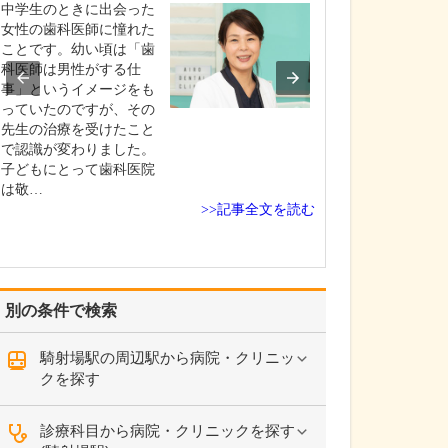
診療されていま
中学生のときに出会った
ありますか?
女性の歯科医師に憧れた
父の代から「地
ことです。幼い頃は「歯
りつけ医として
科医師は男性がする仕
うなご相談にも
事」というイメージをも
という姿勢で診
っていたのですが、その
ており、その思
先生の治療を受けたこと
も変わっていま
で認識が変わりました。
の専門にかかわ
子どもにとって歯科医院
なかの不調や貧
は敬…
期障害による不
>>記事全文を読む
ど…
別の条件で検索
騎射場駅の周辺駅から病院・クリニッ
クを探す
診療科目から病院・クリニックを探す