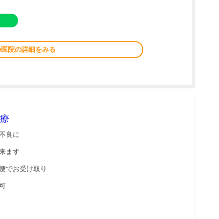
の医院の詳細をみる
療
不良に
来ます
便でお受け取り
可