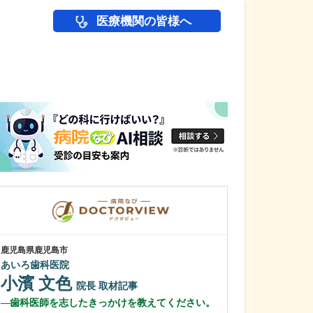
医療機関の皆様へ
医師(ドクター)の
鹿児島県鹿児島市
鹿児島県鹿児島市
あいろ歯科医院
冨永内科
小濱 文色
冨永 裕一
院長
取材記事
歯科医師を志したきっかけを教えてください。
外来診療につい