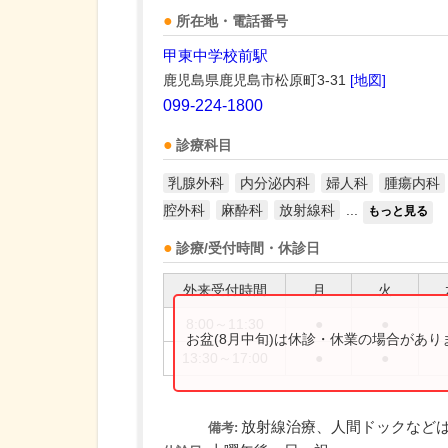
所在地・電話番号
甲東中学校前駅
鹿児島県鹿児島市松原町3-31
[地図]
099-224-1800
診療科目
乳腺外科
内分泌内科
婦人科
腫瘍内科
腔外科
麻酔科
放射線科
...
もっと見る
診療/受付時間・休診日
外来受付時間
月
火
8:00～11:30
●
●
お盆(8月中旬)は休診・休業の場合があ
13:30～17:00
●
●
放射線治療、人間ドックなど
備考: