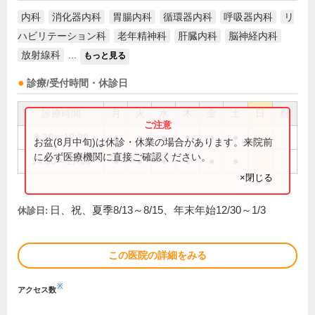
内科
消化器内科
胃腸内科
循環器内科
呼吸器内科
リ
ハビリテーション科
老年精神科
肝臓内科
脳神経内科
放射線科
...
もっと見る
診療/受付時間・休診日
診療時間
月
火
水
木
金
土
日
祝
8:30～12:30
●
●
●
●
●
●
お盆(8月中旬)は休診・休業の場合があります。来院前
に必ず医療機関に直接ご確認ください。
14:30～17:30
●
●
●
●
●
●
×閉じる
日、祝、夏季8/13～8/15、年末年始12/30～1/3
休診日:
この医院の詳細をみる
※
アクセス数