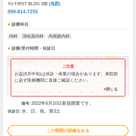
YU FIRST BLDG.3階
[地図]
099-814-7255
診療科目
内科
消化器内科
内視鏡内科
診療/受付時間・休診日
診療時間
月
火
水
木
金
土
日
祝
9:00～12:30
●
●
●
●
●
お盆(8月中旬)は休診・休業の場合があります。来院前
に必ず医療機関に直接ご確認ください。
14:00～17:00
●
×閉じる
14:00～18:30
●
●
●
●
2022年6月10日新規開業です。
備考:
水、日、祝、第3土
休診日:
この医院の詳細をみる