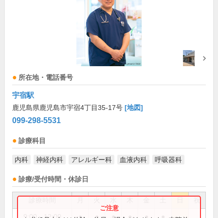
所在地・電話番号
宇宿駅
鹿児島県鹿児島市宇宿4丁目35-17号
[地図]
099-298-5531
診療科目
内科
神経内科
アレルギー科
血液内科
呼吸器科
診療/受付時間・休診日
診療時間
月
火
水
木
金
土
日
祝
9:00～12:00
●
●
●
●
●
●