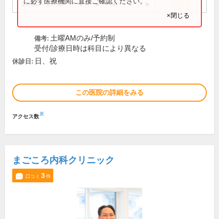
に必ず医療機関に直接ご確認ください。
14:00～17:30
●
●
●
●
●
×閉じる
土曜AMのみ/予約制
備考:
受付/診療日時は科目により異なる
日、祝
休診日:
この医院の詳細をみる
※
アクセス数
まごころ内科クリニック
3
口コミ
件