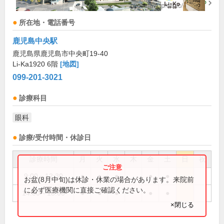
所在地・電話番号
鹿児島中央駅
鹿児島県鹿児島市中央町19-40
Li-Ka1920 6階
[地図]
099-201-3021
診療科目
眼科
診療/受付時間・休診日
診療時間
月
火
水
木
金
土
日
祝
9:00～12:30
●
●
●
●
●
お盆(8月中旬)は休診・休業の場合があります。来院前
に必ず医療機関に直接ご確認ください。
14:00～18:00
●
●
●
●
●
×閉じる