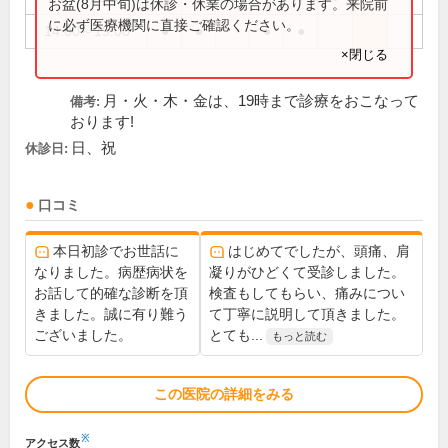
お盆(8月中旬)は休診・休業の場合があります。来院前
に必ず医療機関に直接ご確認ください。
14:00～19:00
●
●
●
●
×閉じる
月・火・木・金は、19時まで診療をおこなって
備考:
おります!
日、祝
休診日:
口コミ
本日初診でお世話に
はじめてでしたが、頭痛、肩
なりました。病歴病状を
凝りがひどくて受診しました。
お話して的確な診断を頂
検査もしてもらい、痛みについ
きました。誠に有り難う
て丁寧に説明して頂きました。
ございました。
とても...
もっと読む
この医院の詳細をみる
※
アクセス数