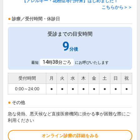
【アレルギー・花粉症専門外来】はじめました！
こちらから＞＞
診療／受付時間・休診日
受診までの目安時間
9
分後
14
38
時
分ごろ
最短
にお呼びいたします
受付時間
月
火
水
木
金
土
日
祝
0:00～24:00
●
●
●
●
●
●
●
●
その他
急な発熱、悪天候など直接医療機関に掛かる事が困難な際にご
利用ください
オンライン診療の詳細をみる