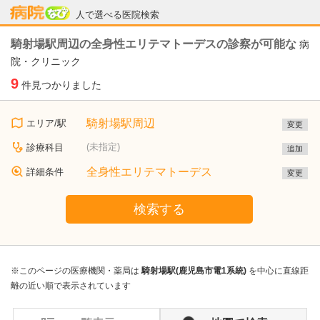
病院なび
人で選べる医院検索
騎射場駅周辺の全身性エリテマトーデスの診察が可能な
病
院・クリニック
9
件見つかりました
騎射場駅周辺
エリア/駅
変更
(未指定)
診療科目
追加
全身性エリテマトーデス
詳細条件
変更
検索する
※このページの医療機関・薬局は
騎射場駅(鹿児島市電1系統)
を中心に直線距
離の近い順で表示されています