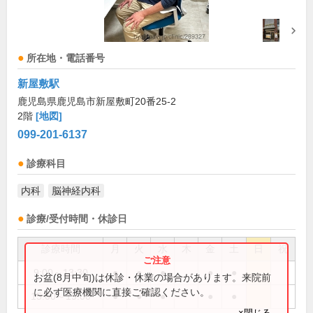
所在地・電話番号
新屋敷駅
鹿児島県鹿児島市新屋敷町20番25-2
2階
[地図]
099-201-6137
診療科目
内科
脳神経内科
診療/受付時間・休診日
診療時間
月
火
水
木
金
土
日
祝
9:00～13:30
●
●
●
●
●
お盆(8月中旬)は休診・休業の場合があります。来院前
に必ず医療機関に直接ご確認ください。
15:00～19:00
●
●
●
●
●
×閉じる