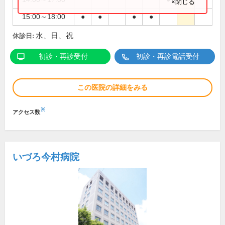
×閉じる
15:00～18:00
●
●
●
●
水、日、祝
休診日:
初診・再診受付
初診・再診電話受付
この医院の詳細をみる
※
アクセス数
いづろ今村病院