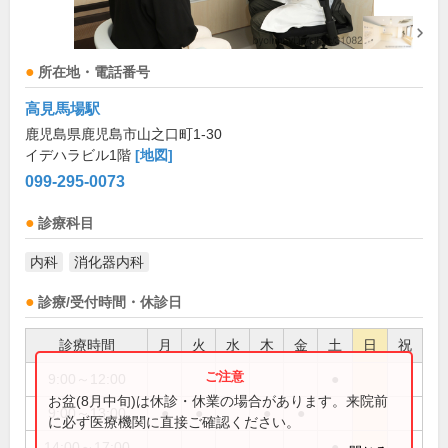
所在地・電話番号
高見馬場駅
鹿児島県鹿児島市山之口町1-30
イデハラビル1階
[地図]
099-295-0073
診療科目
内科
消化器内科
診療/受付時間・休診日
診療時間
月
火
水
木
金
土
日
祝
9:00～12:00
●
お盆(8月中旬)は休診・休業の場合があります。来院前
9:00～13:00
●
●
●
●
に必ず医療機関に直接ご確認ください。
14:00～17:00
●