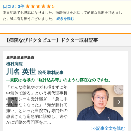
5
口コミ: 3件
本日初診でお世話になりました。病歴病状をお話して的確な診断を頂きまし
た。誠に有り難うございました。
続きを読む
【病院なびドクタビュー】ドクター取材記事
鹿児島県鹿児島市
植村病院
川名 英世
院長
取材記事
貴院は地域の「駆け込み寺」のような存在なのですね。
「どんな病気やケガも拒まずに年
中無休で診る」という初代理事長
のポリシーを受け継ぎ、「急に手
が動かなくなった」「頬が腫れて
痛い」といった当院では専門外の
患者さんも応急的に診療し、速や
かに近隣の専門医をご…
>>記事全文を読む