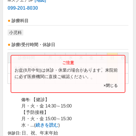
Mスクエア3F
[地図]
099-201-8030
診療科目
小児科
診療/受付時間・休診日
診療時間
月
火
水
木
金
土
日
祝
9:00～12:30
●
●
●
●
●
●
お盆(8月中旬)は休診・休業の場合があります。来院前
に必ず医療機関に直接ご確認ください。
14:30～18:00
●
●
●
●
●
×閉じる
【健診】
備考:
月・火・金 14:30～15:00
【予防接種】
月・火・金 15:00～15:30
水・...(
続きを読む
)
日、祝、年末年始
休診日: