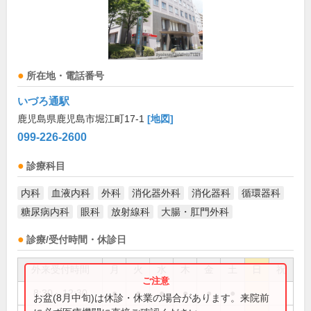
所在地・電話番号
いづろ通駅
鹿児島県鹿児島市堀江町17-1
[地図]
099-226-2600
診療科目
内科
血液内科
外科
消化器外科
消化器科
循環器科
糖尿病内科
眼科
放射線科
大腸・肛門外科
診療/受付時間・休診日
外来受付時間
月
火
水
木
金
土
日
祝
8:30～12:30
●
●
●
●
●
●
お盆(8月中旬)は休診・休業の場合があります。来院前