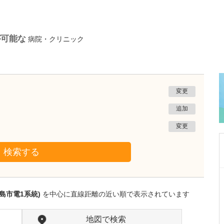
が可能な
病院・クリニック
変更
追加
変更
検索する
北海道札幌市東区
野沢医院
島市電1系統)
を中心に直線距離の近い順で表示されています
野澤 健一
院長
取材記事
特に力を入れている診療分野について教えてく
地図で検索