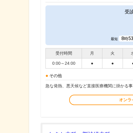
受
8
5
時
最短
受付時間
月
火
0:00～24:00
●
●
その他
急な発熱、悪天候など直接医療機関に掛かる事
オンラ