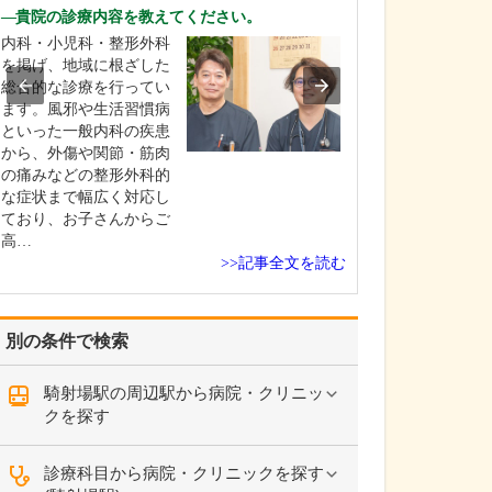
ですね。
貴院の診療内容を教えてください。
「どんな病気や
内科・小児科・整形外科
まずに年中無休
を掲げ、地域に根ざした
という初代理事
総合的な診療を行ってい
シーを受け継ぎ
ます。風邪や生活習慣病
手が動かなくな
といった一般内科の疾患
「頬が腫れて痛
から、外傷や関節・筋肉
った当院では専
の痛みなどの整形外科的
者さんも応急的
な症状まで幅広く対応し
し、速やかに近
ており、お子さんからご
医をご…
高…
>>記事全文を読む
別の条件で検索
騎射場駅の周辺駅から病院・クリニッ
クを探す
診療科目から病院・クリニックを探す