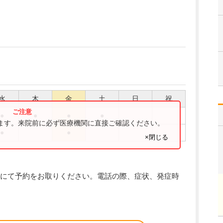
水
木
金
土
日
祝
●
●
●
●
ります。来院前に必ず医療機関に直接ご確認ください。
●
●
×閉じる
にて予約をお取りください。電話の際、症状、発症時