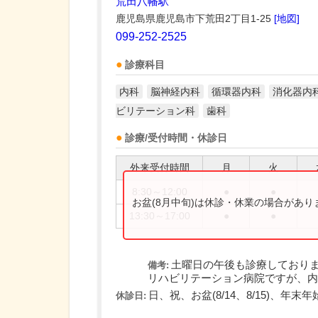
荒田八幡駅
鹿児島県鹿児島市下荒田2丁目1-25
[地図]
099-252-2525
診療科目
内科
脳神経内科
循環器内科
消化器内
ビリテーション科
歯科
診療/受付時間・休診日
外来受付時間
月
火
8:30～12:00
●
●
お盆(8月中旬)は休診・休業の場合があ
13:30～17:00
●
●
土曜日の午後も診療しており
備考:
リハビリテーション病院ですが、内科
日、祝、お盆(8/14、8/15)、年末年始(1
休診日: