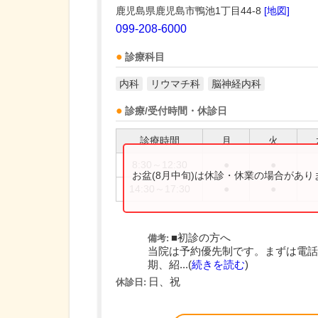
鹿児島県鹿児島市鴨池1丁目44-8
[地図]
099-208-6000
診療科目
内科
リウマチ科
脳神経内科
診療/受付時間・休診日
診療時間
月
火
8:30～12:30
●
●
お盆(8月中旬)は休診・休業の場合があ
14:30～17:30
●
●
■初診の方へ
備考:
当院は予約優先制です。まずは電話
期、紹...(
続きを読む
)
日、祝
休診日: