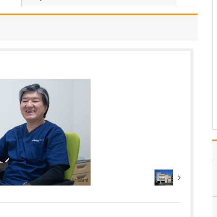
ださい。
内科全般を幅広く診療し
ており、基本的にはどの
ようなご相談にも対応し
ています。私自身の専門
である循環器領域では、
不整脈や狭心症、心筋梗
塞の予後管理などを中心
に診療を行っています
が、それに限らず、呼吸
器疾…
>>記事全文を読む