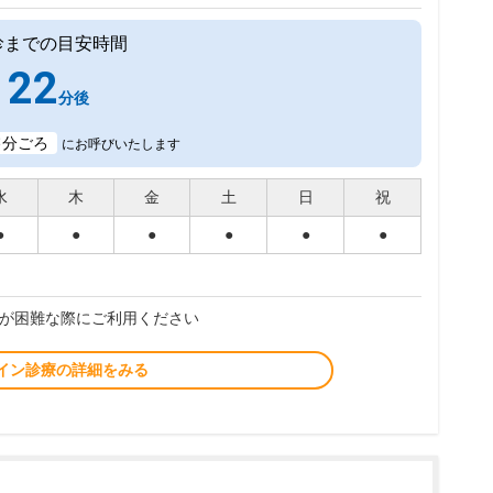
診までの目安時間
22
分後
3
分ごろ
にお呼びいたします
水
木
金
土
日
祝
●
●
●
●
●
●
が困難な際にご利用ください
イン診療の詳細をみる