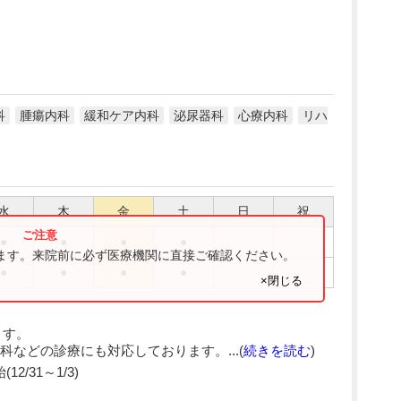
科
腫瘍内科
緩和ケア内科
泌尿器科
心療内科
リハ
水
木
金
土
日
祝
●
●
●
●
ります。来院前に必ず医療機関に直接ご確認ください。
●
●
●
●
×閉じる
ます。
などの診療にも対応しております。...(
続きを読む
)
2/31～1/3)