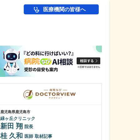
医療機関の皆様へ
医師(ドクター)の
鹿児島県鹿児島市
鹿児島県鹿児島市
緑ヶ丘クリニック
植村病院
新田 翔
川名 英世
院長
桂 久和
貴院は地域の「
医師
取材記事