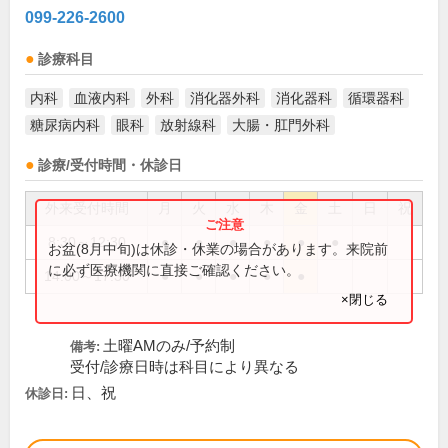
099-226-2600
診療科目
内科
血液内科
外科
消化器外科
消化器科
循環器科
糖尿病内科
眼科
放射線科
大腸・肛門外科
診療/受付時間・休診日
外来受付時間
月
火
水
木
金
土
日
祝
8:30～12:30
●
●
●
●
●
●
お盆(8月中旬)は休診・休業の場合があります。来院前
に必ず医療機関に直接ご確認ください。
14:00～17:30
●
●
●
●
●
×閉じる
土曜AMのみ/予約制
備考:
受付/診療日時は科目により異なる
日、祝
休診日: