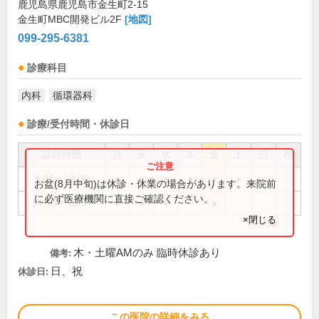
鹿児島県鹿児島市金生町2-15
金生町MBC開発ビル2F
[地図]
099-295-6381
診療科目
内科
循環器科
診療/受付時間・休診日
診療時間
月
火
水
木
金
土
日
祝
9:00～12:30
●
●
●
●
●
●
お盆(8月中旬)は休診・休業の場合があります。来院前
に必ず医療機関に直接ご確認ください。
14:00～18:30
●
●
●
●
×閉じる
木・土曜AMのみ 臨時休診あり
備考:
日、祝
休診日:
この医院の詳細をみる