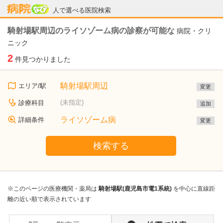
病院なび
人で選べる医院検索
騎射場駅周辺のライソゾーム病の診察が可能な
病院・クリ
ニック
2
件見つかりました
騎射場駅周辺
エリア/駅
変更
(未指定)
診療科目
追加
ライソゾーム病
詳細条件
変更
検索する
※このページの医療機関・薬局は
騎射場駅(鹿児島市電1系統)
を中心に直線距
離の近い順で表示されています