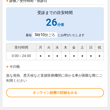
診療／受付時間・休診日
受診までの目安時間
26
分後
5
10
時
分ごろ
最短
にお呼びいたします
受付時間
月
火
水
木
金
土
日
祝
0:00～24:00
●
●
●
●
●
●
●
●
その他
急な発熱、悪天候など直接医療機関に掛かる事が困難な際にご
利用ください
オンライン診療の詳細をみる