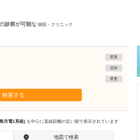
)の診察が可能な
病院・クリニック
変更
追加
変更
検索する
鹿児島県鹿児島市
あいろ歯科医院
島市電1系統)
を中心に直線距離の近い順で表示されています
小濱 文色
院長
取材記事
歯科医師を志したきっかけを教えてください。
地図で検索