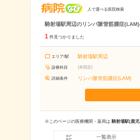
病院なび
人で選べる医院検索
騎射場駅周辺のリンパ脈管筋腫症(LAM
1
件見つかりました
騎射場駅周辺
エリア/駅
(未指定)
診療科目
リンパ脈管筋腫症(LAM)
詳細条件
※このページの医療機関・薬局は
騎射場駅(鹿児
一覧表示