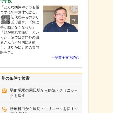
ですね。
貴院の診療内容
「どんな病気やケガも拒
内科・小児科・
まずに年中無休で診る」
を掲げ、地域に
という初代理事長のポリ
総合的な診療を
シーを受け継ぎ、「急に
ます。風邪や生
手が動かなくなった」
といった一般内
「頬が腫れて痛い」とい
から、外傷や関
った当院では専門外の患
の痛みなどの整
者さんも応急的に診療
な症状まで幅広
し、速やかに近隣の専門
ており、お子さ
医をご…
高…
>>記事全文を読む
別の条件で検索
騎射場駅の周辺駅から病院・クリニッ
クを探す
診療科目から病院・クリニックを探す