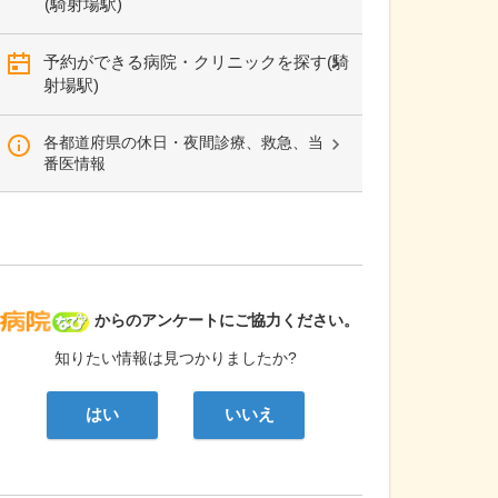
(騎射場駅)
予約ができる病院・クリニックを探す(騎
射場駅)
各都道府県の休日・夜間診療、救急、当
番医情報
病院なび
からのアンケートにご協力ください。
知りたい情報は見つかりましたか?
はい
いいえ