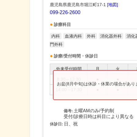
鹿児島県鹿児島市堀江町17-1
[地図]
099-226-2600
診療科目
内科
血液内科
外科
消化器外科
消化
門外科
診療/受付時間・休診日
外来受付時間
月
火
8:30～12:30
●
●
お盆(8月中旬)は休診・休業の場合があ
14:00～17:30
●
●
土曜AMのみ/予約制
備考:
受付/診療日時は科目により異なる
日、祝
休診日: