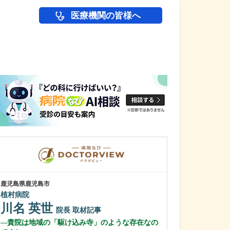
医療機関の皆様へ
医師(ドクター)の
鹿児島県鹿児島市
鹿児島県鹿児島市
植村病院
緑ヶ丘クリニッ
新田 翔
川名 英世
院長
院長
取材記事
桂 久和
貴院は地域の「駆け込み寺」のような存在なの
医師