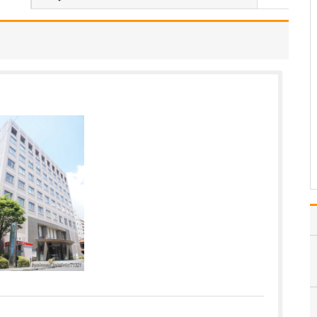
中学生のときに出会った
女性の歯科医師に憧れた
ことです。幼い頃は「歯
科医師は男性がする仕
事」というイメージをも
っていたのですが、その
先生の治療を受けたこと
で認識が変わりました。
子どもにとって歯科医院
は敬…
>>記事全文を読む