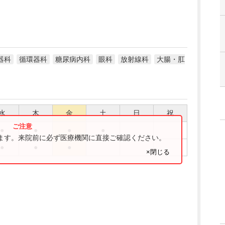
器科
循環器科
糖尿病内科
眼科
放射線科
大腸・肛
水
木
金
土
日
祝
●
●
●
●
ります。来院前に必ず医療機関に直接ご確認ください。
●
●
●
×閉じる