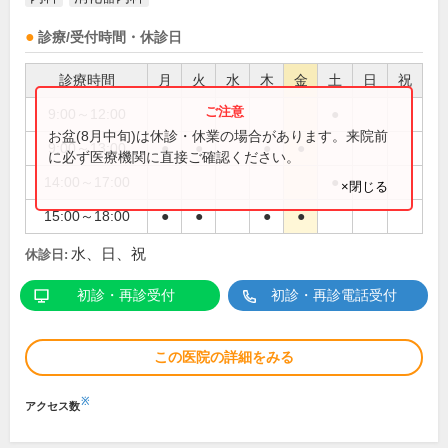
診療/受付時間・休診日
診療時間
月
火
水
木
金
土
日
祝
9:00～12:00
●
お盆(8月中旬)は休診・休業の場合があります。来院前
9:00～13:00
●
●
●
●
に必ず医療機関に直接ご確認ください。
14:00～17:00
●
×閉じる
15:00～18:00
●
●
●
●
水、日、祝
休診日:
初診・再診受付
初診・再診電話受付
この医院の詳細をみる
※
アクセス数