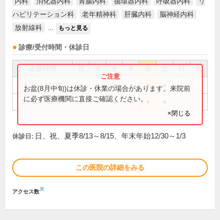
内科
消化器内科
胃腸内科
循環器内科
呼吸器内科
リ
ハビリテーション科
老年精神科
肝臓内科
脳神経内科
放射線科
...
もっと見る
診療/受付時間・休診日
診療時間
月
火
水
木
金
土
日
祝
8:30～12:30
●
●
●
●
●
●
お盆(8月中旬)は休診・休業の場合があります。来院前
に必ず医療機関に直接ご確認ください。
14:30～17:30
●
●
●
●
●
●
×閉じる
日、祝、夏季8/13～8/15、年末年始12/30～1/3
休診日:
この医院の詳細をみる
※
アクセス数