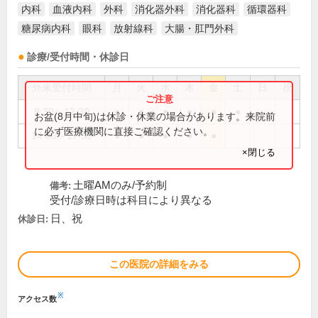
内科
血液内科
外科
消化器外科
消化器科
循環器科
糖尿病内科
眼科
放射線科
大腸・肛門外科
診療/受付時間・休診日
外来受付時間
月
火
水
木
金
土
日
祝
8:30～12:30
●
●
●
●
●
●
お盆(8月中旬)は休診・休業の場合があります。来院前
に必ず医療機関に直接ご確認ください。
14:00～17:30
●
●
●
●
●
×閉じる
土曜AMのみ/予約制
備考:
受付/診療日時は科目により異なる
日、祝
休診日:
この医院の詳細をみる
※
アクセス数