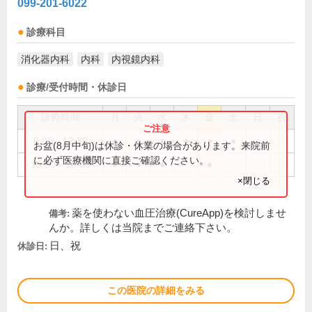
099-201-6022
診療科目
消化器内科
内科
内視鏡内科
診療/受付時間・休診日
診療時間
月
火
水
木
金
土
日
祝
9:00～12:30
●
●
●
●
●
●
お盆(8月中旬)は休診・休業の場合があります。来院前
に必ず医療機関に直接ご確認ください。
15:30～18:00
●
●
●
●
×閉じる
薬を使わない血圧治療(CureApp)を検討しませ
備考:
んか。詳しくは当院までご連絡下さい。
日、祝
休診日:
この医院の詳細をみる