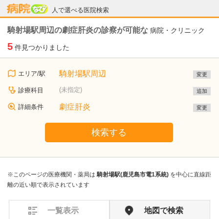
病院なび
人で選べる医院検索
騎射場駅周辺の劇症肝炎の診察が可能な
病院・クリニック
5
件見つかりました
騎射場駅周辺
エリア/駅
変更
(未指定)
診療科目
追加
劇症肝炎
詳細条件
変更
検索する
※このページの医療機関・薬局は
騎射場駅(鹿児島市電1系統)
を中心に直線距
離の近い順で表示されています
一覧表示
地図で検索