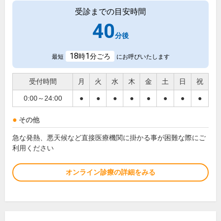
受診までの目安時間
40
分後
18
1
時
分ごろ
最短
にお呼びいたします
受付時間
月
火
水
木
金
土
日
祝
0:00～24:00
●
●
●
●
●
●
●
●
その他
急な発熱、悪天候など直接医療機関に掛かる事が困難な際にご
利用ください
オンライン診療の詳細をみる