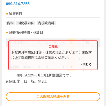
099-814-7255
診療科目
内科
消化器内科
内視鏡内科
診療/受付時間・休診日
診療時間
月
火
水
木
金
土
日
祝
9:00～12:30
●
●
●
●
●
お盆(8月中旬)は休診・休業の場合があります。来院前
に必ず医療機関に直接ご確認ください。
14:00～17:00
●
×閉じる
14:00～18:30
●
●
●
●
2022年6月10日新規開業です。
備考:
水、日、祝、第3土
休診日:
この医院の詳細をみる