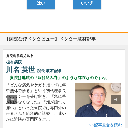
はい
いいえ
【病院なびドクタビュー】ドクター取材記事
鹿児島県鹿児島市
植村病院
川名 英世
院長
取材記事
貴院は地域の「駆け込み寺」のような存在なのですね。
「どんな病気やケガも拒まずに年
中無休で診る」という初代理事長
のポリシーを受け継ぎ、「急に手
が動かなくなった」「頬が腫れて
痛い」といった当院では専門外の
患者さんも応急的に診療し、速や
かに近隣の専門医をご…
>>記事全文を読む