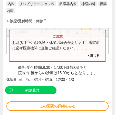
内科
リハビリテーション科
循環器内科
神経内科
胃腸
内科
診療/受付時間・休診日
診療時間
月
火
水
木
金
土
日
祝
9:00～13:00
●
●
●
●
●
●
お盆(8月中旬)は休診・休業の場合があります。来院前
に必ず医療機関に直接ご確認ください。
14:00～18:00
●
●
●
●
●
●
×閉じる
受付時間:8:30～17:00 臨時休診あり
備考:
院長:午後からの診療は15:00からとなります。
日、祝、8/14～8/15、12/30～1/3
休診日:
初診受付
この医院の詳細をみる