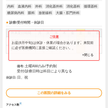
内科
血液内科
外科
消化器外科
消化器科
循環器科
糖尿病内科
眼科
放射線科
大腸・肛門外科
診療/受付時間・休診日
外来受付時間
月
火
水
木
金
土
日
祝
8:30～12:30
●
●
●
●
●
●
お盆(8月中旬)は休診・休業の場合があります。来院前
に必ず医療機関に直接ご確認ください。
14:00～17:30
●
●
●
●
●
×閉じる
土曜AMのみ/予約制
備考:
受付/診療日時は科目により異なる
日、祝
休診日:
この医院の詳細をみる
※
アクセス数