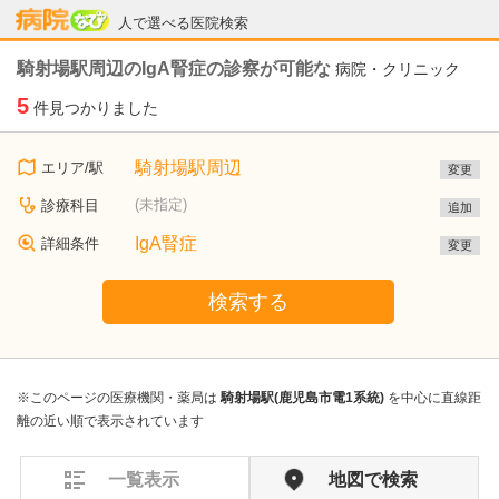
病院なび
人で選べる医院検索
騎射場駅周辺のIgA腎症の診察が可能な
病院・クリニック
5
件見つかりました
騎射場駅周辺
エリア/駅
変更
(未指定)
診療科目
追加
IgA腎症
詳細条件
変更
検索する
※このページの医療機関・薬局は
騎射場駅(鹿児島市電1系統)
を中心に直線距
離の近い順で表示されています
一覧表示
地図で検索