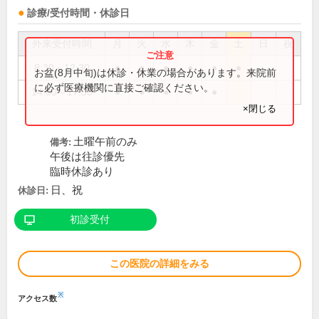
診療/受付時間・休診日
外来受付時間
月
火
水
木
金
土
日
祝
8:30～12:30
●
●
●
●
●
●
お盆(8月中旬)は休診・休業の場合があります。来院前
に必ず医療機関に直接ご確認ください。
14:00～17:30
●
●
●
●
●
×閉じる
土曜午前のみ
備考:
午後は往診優先
臨時休診あり
日、祝
休診日:
初診受付
この医院の詳細をみる
※
アクセス数