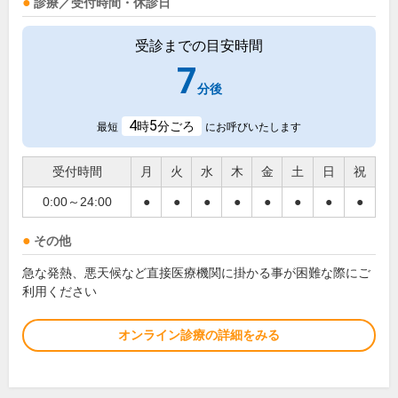
診療／受付時間・休診日
受診までの目安時間
7
分後
4
5
時
分ごろ
最短
にお呼びいたします
受付時間
月
火
水
木
金
土
日
祝
0:00～24:00
●
●
●
●
●
●
●
●
その他
急な発熱、悪天候など直接医療機関に掛かる事が困難な際にご
利用ください
オンライン診療の詳細をみる