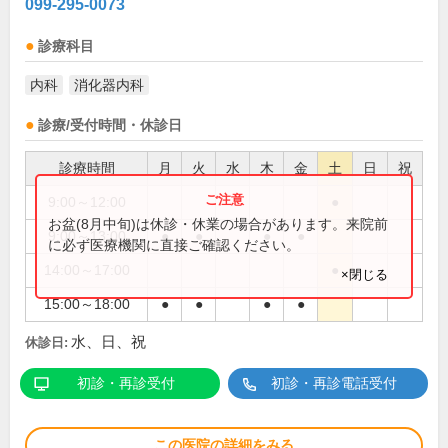
099-295-0073
診療科目
内科
消化器内科
診療/受付時間・休診日
診療時間
月
火
水
木
金
土
日
祝
9:00～12:00
●
お盆(8月中旬)は休診・休業の場合があります。来院前
9:00～13:00
●
●
●
●
に必ず医療機関に直接ご確認ください。
14:00～17:00
●
×閉じる
15:00～18:00
●
●
●
●
水、日、祝
休診日:
初診・再診受付
初診・再診電話受付
この医院の詳細をみる