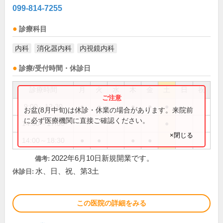
099-814-7255
診療科目
内科
消化器内科
内視鏡内科
診療/受付時間・休診日
診療時間
月
火
水
木
金
土
日
祝
9:00～12:30
●
●
●
●
●
お盆(8月中旬)は休診・休業の場合があります。来院前
に必ず医療機関に直接ご確認ください。
14:00～17:00
●
×閉じる
14:00～18:30
●
●
●
●
2022年6月10日新規開業です。
備考:
水、日、祝、第3土
休診日:
この医院の詳細をみる