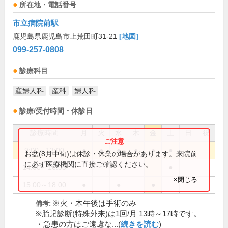
所在地・電話番号
市立病院前駅
鹿児島県鹿児島市上荒田町31-21
[地図]
099-257-0808
診療科目
産婦人科
産科
婦人科
診療/受付時間・休診日
診療時間
月
火
水
木
金
土
日
祝
9:00～13:00
●
●
●
●
●
●
お盆(8月中旬)は休診・休業の場合があります。来院前
に必ず医療機関に直接ご確認ください。
14:00～16:00
●
×閉じる
15:00～18:00
●
●
●
※火・木午後は手術のみ
備考:
※胎児診断(特殊外来)は1回/月 13時～17時です。
・急患の方はご遠慮な...(
続きを読む
)