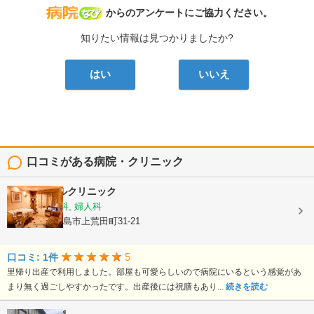
病院なび
からのアンケートにご協力ください。
知りたい情報は見つかりましたか?
はい
いいえ
口コミがある病院・クリニック
平野エンゼルクリニック
産婦人科, 産科, 婦人科
鹿児島県鹿児島市上荒田町31-21
5
口コミ: 1件
里帰り出産で利用しました。部屋も可愛らしいので病院にいるという感覚があ
まり無く過ごしやすかったです。出産後には祝膳もあり...
続きを読む