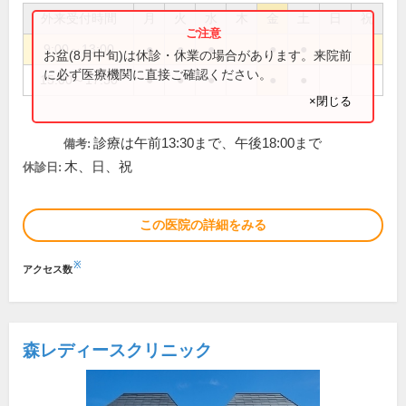
外来受付時間
月
火
水
木
金
土
日
祝
9:00～13:00
●
●
●
●
●
お盆(8月中旬)は休診・休業の場合があります。来院前
に必ず医療機関に直接ご確認ください。
15:00～17:30
●
●
●
●
●
×閉じる
診療は午前13:30まで、午後18:00まで
備考:
木、日、祝
休診日:
この医院の詳細をみる
※
アクセス数
森レディースクリニック