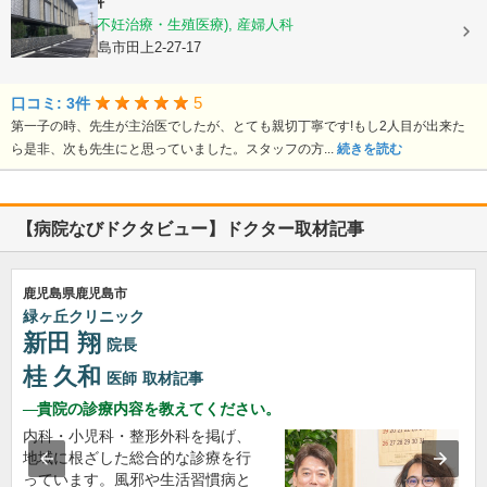
徳永産婦人科
産科, 婦人科(不妊治療・生殖医療), 産婦人科
鹿児島県鹿児島市田上2-27-17
5
口コミ: 3件
第一子の時、先生が主治医でしたが、とても親切丁寧です!もし2人目が出来た
ら是非、次も先生にと思っていました。スタッフの方...
続きを読む
【病院なびドクタビュー】ドクター取材記事
鹿児島県鹿児島市
緑ヶ丘クリニック
新田 翔
院長
桂 久和
医師
取材記事
貴院の診療内容を教えてください。
内科・小児科・整形外科を掲げ、
地域に根ざした総合的な診療を行
っています。風邪や生活習慣病と