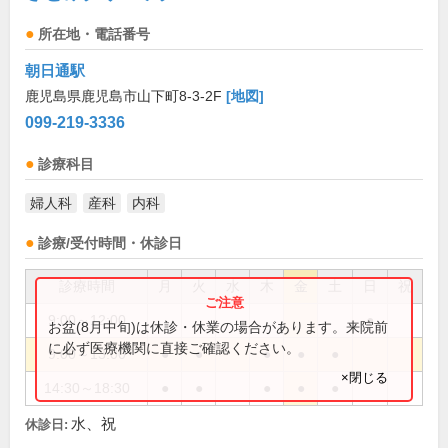
所在地・電話番号
朝日通駅
鹿児島県鹿児島市山下町8-3-2F
[地図]
099-219-3336
診療科目
婦人科
産科
内科
診療/受付時間・休診日
診療時間
月
火
水
木
金
土
日
祝
9:00～12:00
●
お盆(8月中旬)は休診・休業の場合があります。来院前
に必ず医療機関に直接ご確認ください。
9:00～13:00
●
●
●
●
●
×閉じる
14:30～18:30
●
●
●
●
●
水、祝
休診日: