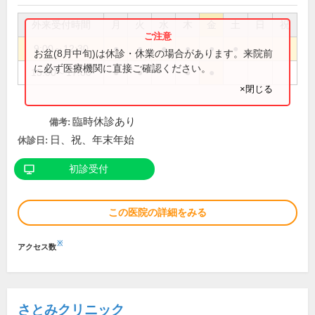
外来受付時間
月
火
水
木
金
土
日
祝
9:00～12:30
●
●
●
●
●
●
お盆(8月中旬)は休診・休業の場合があります。来院前
に必ず医療機関に直接ご確認ください。
15:00～17:00
●
●
●
●
×閉じる
臨時休診あり
備考:
日、祝、年末年始
休診日:
初診受付
この医院の詳細をみる
※
アクセス数
さとみクリニック