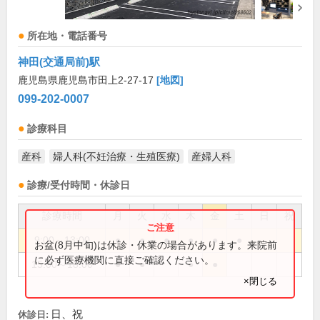
所在地・電話番号
神田(交通局前)駅
鹿児島県鹿児島市田上2-27-17
[地図]
099-202-0007
診療科目
産科
婦人科(不妊治療・生殖医療)
産婦人科
診療/受付時間・休診日
診療時間
月
火
水
木
金
土
日
祝
9:00～13:00
●
●
●
●
●
●
お盆(8月中旬)は休診・休業の場合があります。来院前
に必ず医療機関に直接ご確認ください。
15:00～18:00
●
●
●
●
×閉じる
日、祝
休診日: