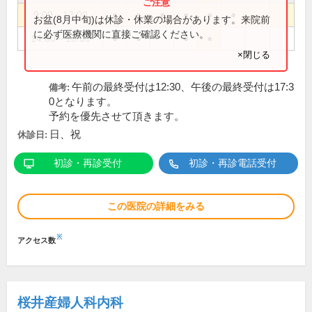
9:00～13:00
●
●
●
●
●
●
お盆(8月中旬)は休診・休業の場合があります。来院前
に必ず医療機関に直接ご確認ください。
14:00～18:00
●
●
●
●
×閉じる
午前の最終受付は12:30、午後の最終受付は17:3
備考:
0となります。
予約を優先させて頂きます。
日、祝
休診日:
初診・再診受付
初診・再診電話受付
この医院の詳細をみる
※
アクセス数
桜井産婦人科内科