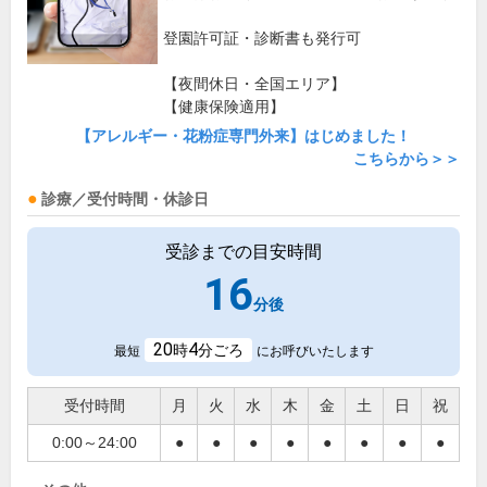
登園許可証・診断書も発行可
【夜間休日・全国エリア】
【健康保険適用】
【アレルギー・花粉症専門外来】はじめました！
こちらから＞＞
診療／受付時間・休診日
受診までの目安時間
16
分後
20
4
時
分ごろ
最短
にお呼びいたします
受付時間
月
火
水
木
金
土
日
祝
0:00～24:00
●
●
●
●
●
●
●
●