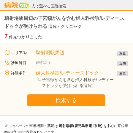
病院なび
人で選べる医院検索
騎射場駅周辺の子宮頸がんを含む婦人科検診/レディース
ドックが受けられる
病院・クリニック
7
件見つかりました
騎射場駅周辺
エリア/駅
変更
(未指定)
診療科目
追加
婦人科検診/レディースドック
詳細条件
変更
子宮頸がんを含む婦人科検診/レディー
スドックが受けられる病院
検索する
※このページの医療機関・薬局は
騎射場駅(鹿児島市電1系統)
を中心に直線距
離の近い順で表示されています