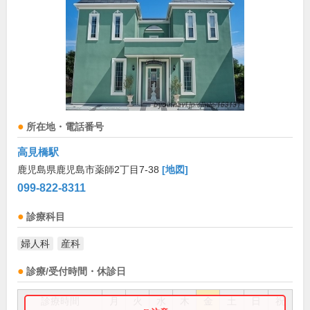
所在地・電話番号
高見橋駅
鹿児島県鹿児島市薬師2丁目7-38
[地図]
099-822-8311
診療科目
婦人科
産科
診療/受付時間・休診日
診療時間
月
火
水
木
金
土
日
祝