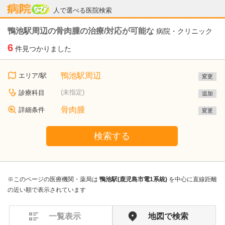
病院なび
人で選べる医院検索
鴨池駅周辺の骨肉腫の治療/対応が可能な
病院・クリニック
6
件見つかりました
鴨池駅周辺
エリア/駅
変更
(未指定)
診療科目
追加
骨肉腫
詳細条件
変更
検索する
※このページの医療機関・薬局は
鴨池駅(鹿児島市電1系統)
を中心に直線距離
の近い順で表示されています
一覧表示
地図で検索