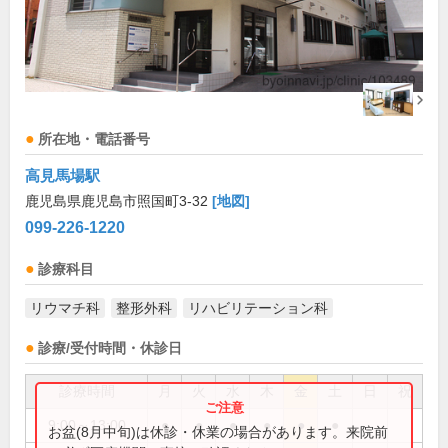
所在地・電話番号
高見馬場駅
鹿児島県鹿児島市照国町3-32
[地図]
099-226-1220
診療科目
リウマチ科
整形外科
リハビリテーション科
診療/受付時間・休診日
診療時間
月
火
水
木
金
土
日
祝
9:00～13:00
●
●
●
●
●
●
お盆(8月中旬)は休診・休業の場合があります。来院前