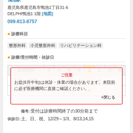
鹿児島県鹿児島市鴨池1丁目31-6
DELPHI鴨池1 1階
[地図]
099-813-8757
診療科目
整形外科
小児整形外科
リハビリテーション科
診療/受付時間・休診日
診療時間
月
火
水
木
金
土
日
祝
9:00～13:00
●
●
●
●
●
●
お盆(8月中旬)は休診・休業の場合があります。来院前
に必ず医療機関に直接ご確認ください。
14:00～18:00
●
●
●
●
×閉じる
受付は診療時間終了の30分前まで
備考:
土、日、祝、12/29～1/3、8/13,14,15
休診日: