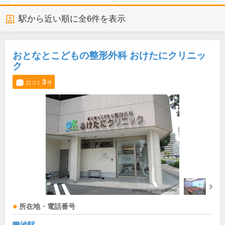
駅から近い順に全
6
件を表示
おとなとこどもの整形外科 おけたにクリニッ
ク
3
口コミ
件
所在地・電話番号
鴨池駅