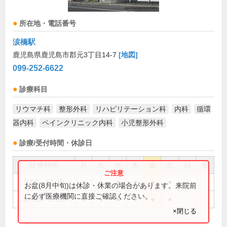
所在地・電話番号
涙橋駅
鹿児島県鹿児島市郡元3丁目14-7
[地図]
099-252-6622
診療科目
リウマチ科
整形外科
リハビリテーション科
内科
循環
器内科
ペインクリニック内科
小児整形外科
診療/受付時間・休診日
診療時間
月
火
水
木
金
土
日
祝
9:00～12:30
●
●
●
●
●
●
お盆(8月中旬)は休診・休業の場合があります。来院前
に必ず医療機関に直接ご確認ください。
14:00～17:00
●
●
●
●
●
●
×閉じる