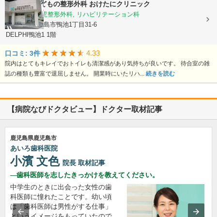
おとなとこどもの整形外科 おけたにクリニック
整形外科, 小児整形外科, リハビリテーション科
鹿児島県鹿児島市鴨池1丁目31-6
DELPHI鴨池1 1階
4.33
口コミ: 3件
院内はとてもキレイでおトイレも清潔感があり気持ちが良いです。 待合室の雑
誌の種類も豊富で退屈しません。 開業時にいたリハ...
続きを読む
【病院なびドクタビュー】ドクター取材記事
鹿児島県鹿児島市
あいろ歯科医院
小濱 文色
院長
取材記事
歯科医師を志したきっかけを教えてください。
中学生のときに出会った女性の歯
科医師に憧れたことです。幼い頃
は「歯科医師は男性がする仕事」
というイメージをもっていたので