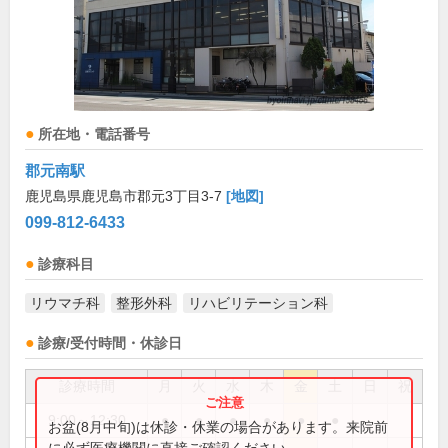
所在地・電話番号
郡元南駅
鹿児島県鹿児島市郡元3丁目3-7
[地図]
099-812-6433
診療科目
リウマチ科
整形外科
リハビリテーション科
診療/受付時間・休診日
診療時間
月
火
水
木
金
土
日
祝
9:00～12:30
●
●
●
●
●
●
お盆(8月中旬)は休診・休業の場合があります。来院前
に必ず医療機関に直接ご確認ください。