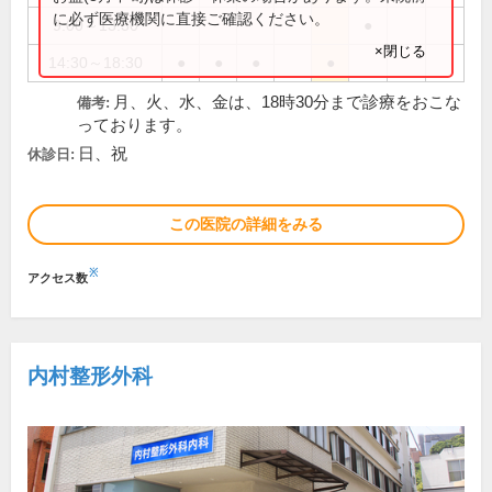
に必ず医療機関に直接ご確認ください。
9:00～13:30
●
×閉じる
14:30～18:30
●
●
●
●
月、火、水、金は、18時30分まで診療をおこな
備考:
っております。
日、祝
休診日:
この医院の詳細をみる
※
アクセス数
内村整形外科