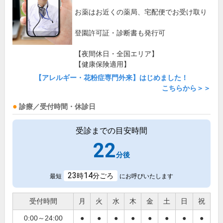
お薬はお近くの薬局、宅配便でお受け取り
登園許可証・診断書も発行可
【夜間休日・全国エリア】
【健康保険適用】
【アレルギー・花粉症専門外来】はじめました！
こちらから＞＞
診療／受付時間・休診日
受診までの目安時間
22
分後
23
14
時
分ごろ
最短
にお呼びいたします
受付時間
月
火
水
木
金
土
日
祝
0:00～24:00
●
●
●
●
●
●
●
●