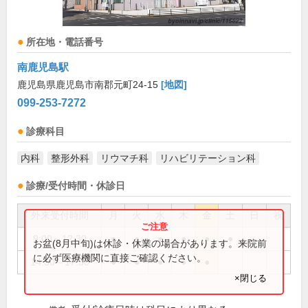
所在地・電話番号
南鹿児島駅
鹿児島県鹿児島市南郡元町24-15
[地図]
099-253-7272
診療科目
内科
整形外科
リウマチ科
リハビリテーション科
診療/受付時間・休診日
外来受付時間
月
火
水
木
金
土
日
祝
9:00～12:30
●
●
●
●
●
●
お盆(8月中旬)は休診・休業の場合があります。来院前
に必ず医療機関に直接ご確認ください。
14:30～17:30
●
●
●
●
●
×閉じる