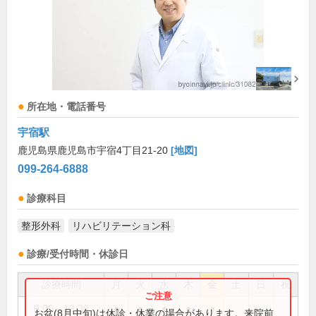
所在地・電話番号
宇宿駅
鹿児島県鹿児島市宇宿4丁目21-20
[地図]
099-264-6888
診療科目
整形外科
リハビリテーション科
診療/受付時間・休診日
診療時間
月
火
水
木
金
土
日
祝
9:00～12:30
●
●
●
●
●
お盆(8月中旬)は休診・休業の場合があります。来院前