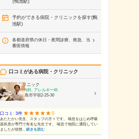
(鴨池駅)
予約ができる病院・クリニックを探す(鴨
池駅)
各都道府県の休日・夜間診療、救急、当
番医情報
口コミがある病院・クリニック
栃木隆男クリニック
内科, 呼吸器内科, アレルギー科
鹿児島県鹿児島市宇宿2-25-30
5
口コミ: 3件
あたたかい先生、スタッフの方々です。 喘息をはじめ呼吸
器疾患が専門で有名な先生です。 喘息で他院に通院してい
ましたが状態...
続きを読む