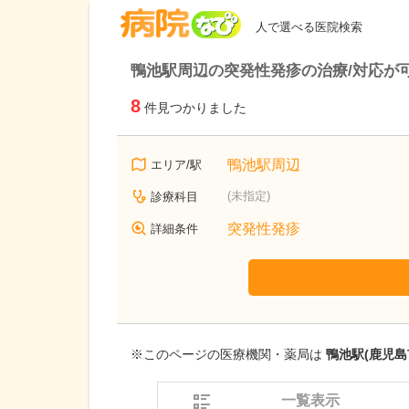
病院なび
人で選べる医院検索
鴨池駅周辺の突発性発疹の治療/対応が
8
件見つかりました
鴨池駅周辺
エリア/駅
(未指定)
診療科目
突発性発疹
詳細条件
※このページの医療機関・薬局は
鴨池駅(鹿児島
一覧表示