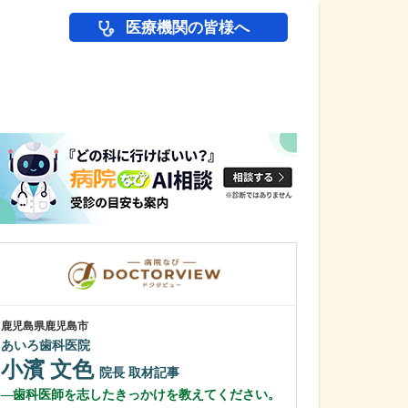
医療機関の皆様へ
医師(ドクター)の
鹿児島県鹿児島市
鹿児島県鹿児島市
あいろ歯科医院
冨永内科
小濱 文色
冨永 裕一
院長
取材記事
歯科医師を志したきっかけを教えてください。
外来診療につい