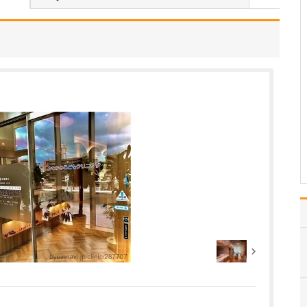
一人ひとりの患者さんに
真摯に向き合い、ていね
いに診療することを心が
けています。特に、病気
や検査結果の説明につい
ては「わかりやすさ」が
何よりも重要だと考えて
います。というのも、当
院を受診される患者さん
の…
>>記事全文を読む