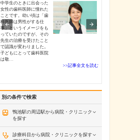
診療されていま
中学生のときに出会った
ありますか?
女性の歯科医師に憧れた
父の代から「地
ことです。幼い頃は「歯
りつけ医として
科医師は男性がする仕
うなご相談にも
事」というイメージをも
という姿勢で診
っていたのですが、その
ており、その思
先生の治療を受けたこと
も変わっていま
で認識が変わりました。
の専門にかかわ
子どもにとって歯科医院
なかの不調や貧
は敬…
期障害による不
>>記事全文を読む
ど…
別の条件で検索
鴨池駅の周辺駅から病院・クリニック
を探す
診療科目から病院・クリニックを探す