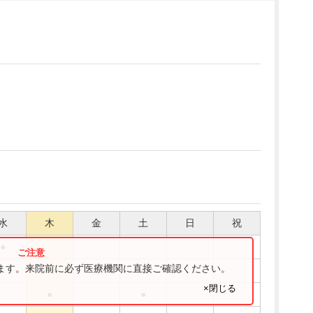
水
木
金
土
日
祝
●
ります。来院前に必ず医療機関に直接ご確認ください。
●
●
●
×閉じる
●
●