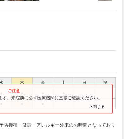
水
木
金
土
日
祝
●
●
●
●
ります。来院前に必ず医療機関に直接ご確認ください。
●
●
●
×閉じる
～16:00は予防接種・健診・アレルギー外来のお時間となっており