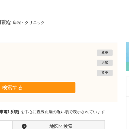
可能な
病院・クリニック
変更
追加
変更
検索する
新潟県新潟市西区
五十川内科医院
市電1系統)
を中心に直線距離の近い順で表示されています
五十川 正人
院長
取材記事
日々の診療で心がけていることはありますか?
地図で検索