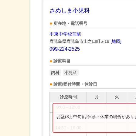
さめしま小児科
所在地・電話番号
甲東中学校前駅
鹿児島県鹿児島市山之口町5-19
[地図]
099-224-2525
診療科目
内科
小児科
診療/受付時間・休診日
診療時間
月
火
9:00～12:00
お盆(8月中旬)は休診・休業の場合があ
9:00～12:30
●
●
14:30～16:00