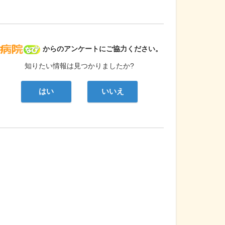
病院なび
からのアンケートにご協力ください。
知りたい情報は見つかりましたか?
はい
いいえ