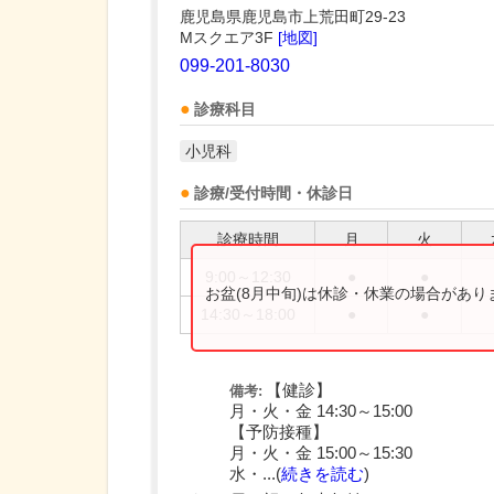
鹿児島県鹿児島市上荒田町29-23
Mスクエア3F
[地図]
099-201-8030
診療科目
小児科
診療/受付時間・休診日
診療時間
月
火
9:00～12:30
●
●
お盆(8月中旬)は休診・休業の場合があ
14:30～18:00
●
●
【健診】
備考:
月・火・金 14:30～15:00
【予防接種】
月・火・金 15:00～15:30
水・...(
続きを読む
)