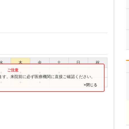
水
木
金
土
日
祝
●
●
●
●
ります。来院前に必ず医療機関に直接ご確認ください。
●
●
●
×閉じる