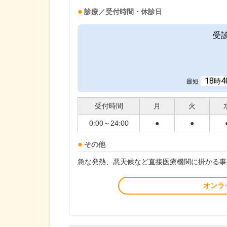
診療／受付時間・休診日
受
18
4
時
最短
受付時間
月
火
0:00～24:00
●
●
その他
急な発熱、悪天候など直接医療機関に掛かる事
オンラ