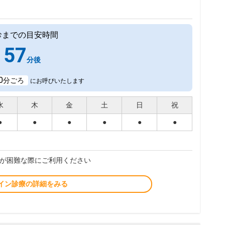
診までの目安時間
57
分後
0
分ごろ
にお呼びいたします
水
木
金
土
日
祝
●
●
●
●
●
●
が困難な際にご利用ください
イン診療の詳細をみる