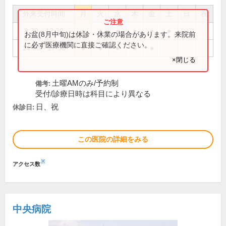
外来受付時間
月
火
水
木
金
土
日
祝
8:30～12:30
●
●
●
●
●
●
お盆(8月中旬)は休診・休業の場合があります。来院前
に必ず医療機関に直接ご確認ください。
14:00～17:30
●
●
●
●
●
×閉じる
土曜AMのみ/予約制
備考:
受付/診療日時は科目により異なる
日、祝
休診日:
この医院の詳細をみる
※
アクセス数
中央病院