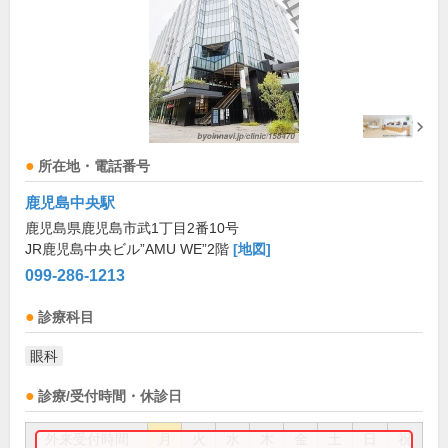
所在地・電話番号
鹿児島中央駅
鹿児島県鹿児島市武1丁目2番10号
JR鹿児島中央ビル”AMU WE”2階
[地図]
099-286-1213
診療科目
眼科
診療/受付時間・休診日
外来受付時間
月
火
水
木
金
土
日
祝