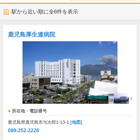
駅から近い順に全
6
件を表示
鹿児島厚生連病院
所在地・電話番号
鹿児島県鹿児島市与次郎1-13-1
[地図]
099-252-2228