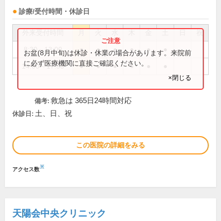
診療/受付時間・休診日
外来受付時間
月
火
水
木
金
土
日
祝
8:30～13:00
●
●
●
●
●
●
お盆(8月中旬)は休診・休業の場合があります。来院前
に必ず医療機関に直接ご確認ください。
14:00～17:30
●
●
●
●
●
●
×閉じる
救急は 365日24時間対応
備考:
土、日、祝
休診日:
この医院の詳細をみる
※
アクセス数
天陽会中央クリニック