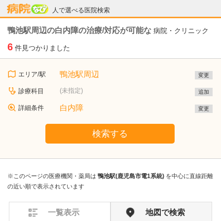
病院なび
人で選べる医院検索
鴨池駅周辺の白内障の治療/対応が可能な
病院・クリニック
6
件見つかりました
鴨池駅周辺
エリア/駅
変更
(未指定)
診療科目
追加
白内障
詳細条件
変更
検索する
※このページの医療機関・薬局は
鴨池駅(鹿児島市電1系統)
を中心に直線距離
の近い順で表示されています
一覧表示
地図で検索