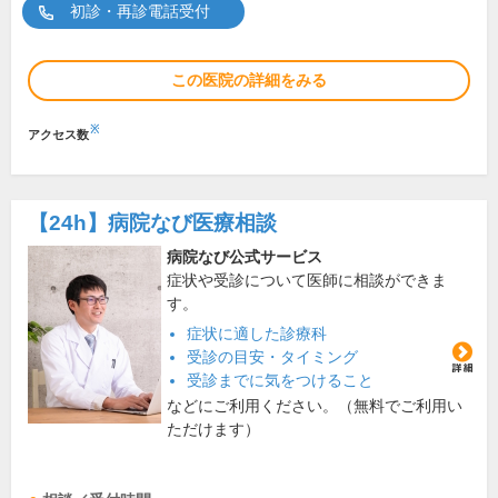
初診・再診電話受付
この医院の詳細をみる
※
アクセス数
【24h】
病院なび医療相談
病院なび公式サービス
症状や受診について医師に相談ができま
す。
症状に適した診療科
受診の目安・タイミング
受診までに気をつけること
などにご利用ください。（無料でご利用い
ただけます）