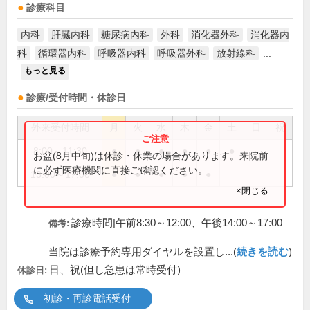
診療科目
内科
肝臓内科
糖尿病内科
外科
消化器外科
消化器内
科
循環器内科
呼吸器内科
呼吸器外科
放射線科
...
もっと見る
診療/受付時間・休診日
外来受付時間
月
火
水
木
金
土
日
祝
8:00～11:30
●
●
●
●
●
●
お盆(8月中旬)は休診・休業の場合があります。来院前
に必ず医療機関に直接ご確認ください。
13:00～17:00
●
●
●
●
●
×閉じる
診療時間|午前8:30～12:00、午後14:00～17:00
備考:
当院は診療予約専用ダイヤルを設置し...(
続きを読む
)
日、祝(但し急患は常時受付)
休診日:
初診・再診電話受付