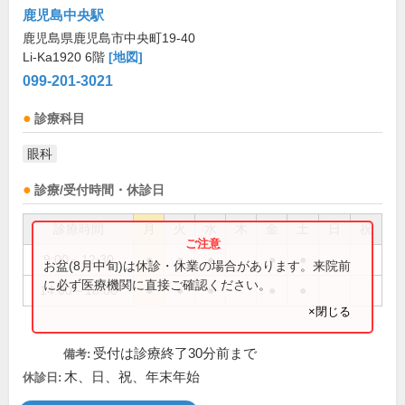
鹿児島中央駅
鹿児島県鹿児島市中央町19-40
Li-Ka1920 6階
[地図]
099-201-3021
診療科目
眼科
診療/受付時間・休診日
診療時間
月
火
水
木
金
土
日
祝
9:00～12:30
●
●
●
●
●
お盆(8月中旬)は休診・休業の場合があります。来院前
に必ず医療機関に直接ご確認ください。
14:00～18:00
●
●
●
●
●
×閉じる
受付は診療終了30分前まで
備考:
木、日、祝、年末年始
休診日: