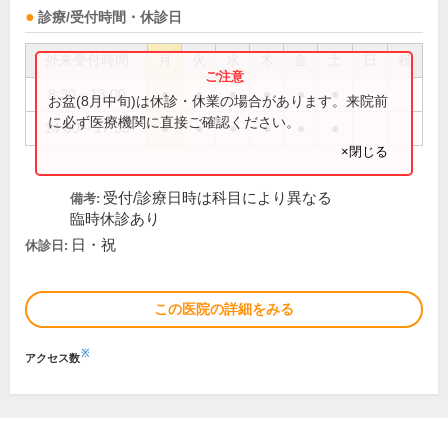
診療/受付時間・休診日
外来受付時間
月
火
水
木
金
土
日
祝
8:30～13:00
●
●
●
●
●
●
お盆(8月中旬)は休診・休業の場合があります。来院前
に必ず医療機関に直接ご確認ください。
14:00～17:30
●
●
●
●
●
●
×閉じる
受付/診療日時は科目により異なる
備考:
臨時休診あり
日・祝
休診日:
この医院の詳細をみる
※
アクセス数