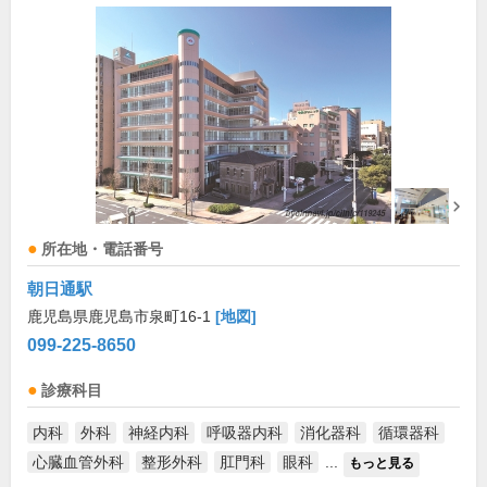
所在地・電話番号
朝日通駅
鹿児島県鹿児島市泉町16-1
[地図]
099-225-8650
診療科目
内科
外科
神経内科
呼吸器内科
消化器科
循環器科
心臓血管外科
整形外科
肛門科
眼科
...
もっと見る