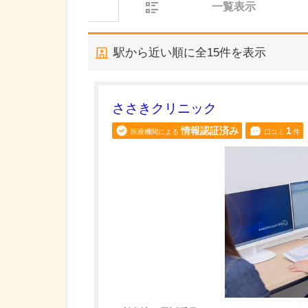
一覧表示
駅から近い順に全
15
件を表示
ささきクリニック
情報認証済み
1
医療機関による
口コミ
件