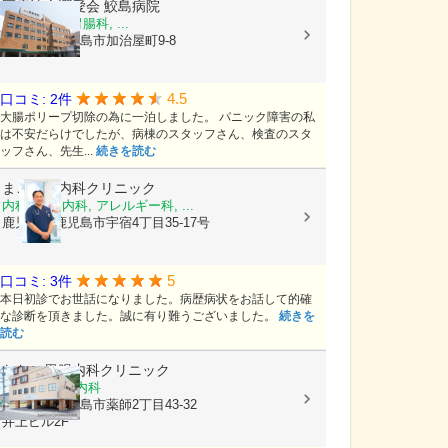
医療法人潤愛会
鮫島病院
内科, 外科, 胃腸科, ...
鹿児島県鹿児島市加治屋町9-8
4.5
口コミ: 2件
大腸ポリープ切除の為に一泊しました。 パニック障害の私
は不安だらけでしたが、病棟のスタッフさん、検査のスタ
ッフさん、先生...
続きを読む
まごころ内科クリニック
内科, 神経内科, アレルギー科, ...
鹿児島県鹿児島市宇宿4丁目35-17号
5
口コミ: 3件
本日初診でお世話になりました。病歴病状をお話して的確
な診断を頂きました。誠に有り難うございました。
続きを
読む
なおこ胃腸内科クリニック
消化器内科, 内科
鹿児島県鹿児島市薬師2丁目43-32
井上ビル2F