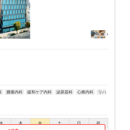
科
腫瘍内科
緩和ケア内科
泌尿器科
心療内科
リハ
水
木
金
土
日
祝