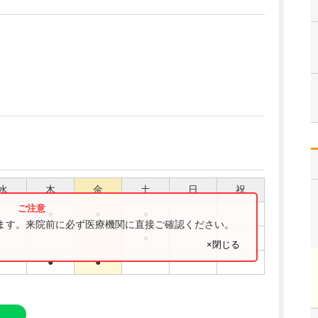
水
木
金
土
日
祝
●
●
●
ります。来院前に必ず医療機関に直接ご確認ください。
●
×閉じる
●
●