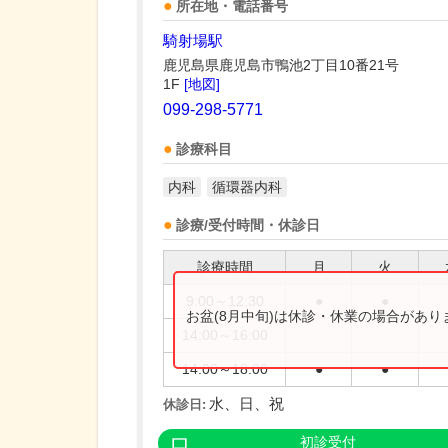
所在地・電話番号
騎射場駅
鹿児島県鹿児島市鴨池2丁目10番21号
1F
[地図]
099-298-5771
診療科目
内科
循環器内科
診療/受付時間・休診日
診療時間
月
火
9:00～12:30
●
●
お盆(8月中旬)は休診・休業の場合があ
14:00～16:00
14:00～18:00
●
●
水、日、祝
休診日:
初診受付