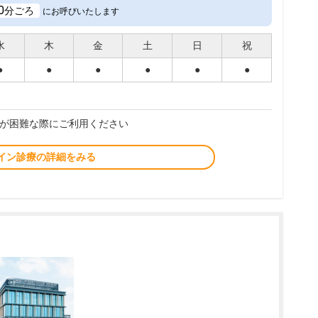
0
分ごろ
にお呼びいたします
水
木
金
土
日
祝
●
●
●
●
●
●
が困難な際にご利用ください
イン診療の詳細をみる