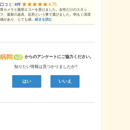
4.75
口コミ: 4件
胃カメラと腹部エコーを受けました。女性だけのスタッ
フ、最新の器具、近所という事で選びました。明るく清潔
感があり、とても感...
続きを読む
病院なび
からのアンケートにご協力ください。
知りたい情報は見つかりましたか?
はい
いいえ