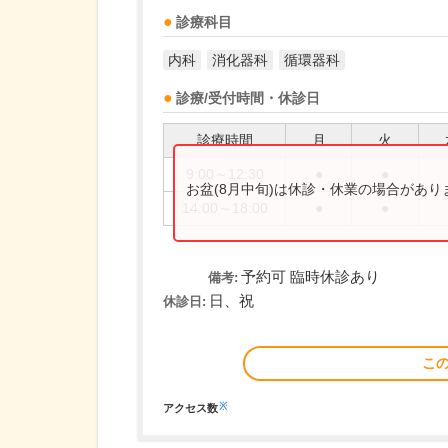
診療科目
内科
消化器科
循環器科
診療/受付時間・休診日
診療時間
月
火
9:00～12:30
●
●
お盆(8月中旬)は休診・休業の場合があ
14:00～18:00
●
●
予約可 臨時休診あり
備考:
日、祝
休診日:
こ
※
アクセス数