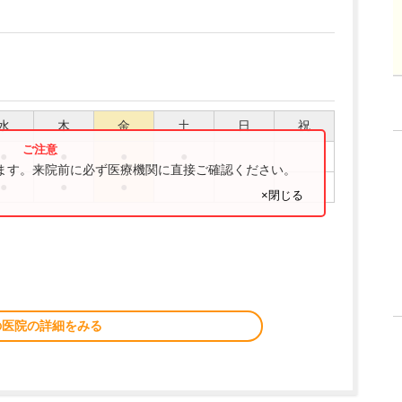
水
木
金
土
日
祝
●
●
●
●
ります。来院前に必ず医療機関に直接ご確認ください。
●
●
●
×閉じる
の医院の詳細をみる