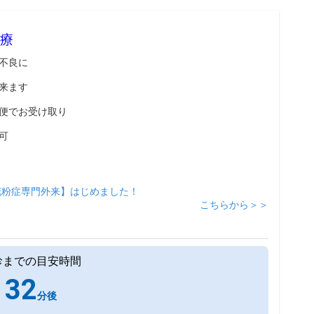
療
不良に
来ます
便でお受け取り
可
花粉症専門外来】はじめました！
こちらから＞＞
診までの目安時間
32
分後