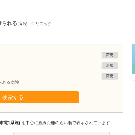
けられる
病院・クリニック
変更
追加
変更
られる病院
検索する
香川県高松市
のむら内科循環器消化器クリニック
野村 昌弘
市電1系統)
を中心に直線距離の近い順で表示されています
院長
取材記事
貴院が得意とする診療を教えてください。