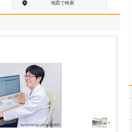
地図で検索
当院の看板に掲げている
ように、内科全般に加え
て、私の専門である循環
器内科と消化器内科につ
いては、大学病院まで行
かなくても専門的な診療
を受けていただけるよう
に尽力しています。さら
に、予防医学も得意分野
で…
>>記事全文を読む