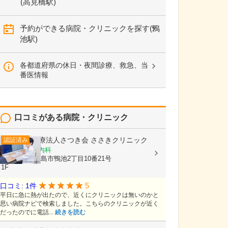
(高見橋駅)
予約ができる病院・クリニックを探す(鴨
池駅)
各都道府県の休日・夜間診療、救急、当
番医情報
口コミがある病院・クリニック
医療法人さつき会
ささきクリニック
認証済み
内科, 循環器内科
鹿児島県鹿児島市鴨池2丁目10番21号
1F
5
口コミ: 1件
平日に急に熱が出たので、近くにクリニックは無いのかと
思い病院ナビで検索しました。こちらのクリニックが近く
だったのでに電話...
続きを読む