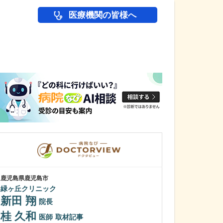
医療機関の皆様へ
医師(ドクター)の
鹿児島県鹿児島市
鹿児島県鹿児島市
緑ヶ丘クリニック
冨永内科
新田 翔
冨永 裕一
院長
桂 久和
外来診療につい
医師
取材記事