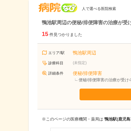
病院なび
人で選べる医院検索
鴨池駅周辺の便秘/排便障害の治療が受
15
件見つかりました
鴨池駅周辺
エリア/駅
(未指定)
診療科目
便秘/排便障害
詳細条件
便秘/排便障害の治療が受け
※このページの医療機関・薬局は
鴨池駅(鹿児島