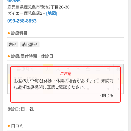
鹿児島県鹿児島市鴨池2丁目26-30
ダイエー鹿児島店2F
[地図]
099-258-8853
診療科目
内科
消化器科
診療/受付時間・休診日
診療時間
月
火
水
木
金
土
日
祝
8:30～13:00
●
●
●
●
●
●
●
●
お盆(8月中旬)は休診・休業の場合があります。来院前
に必ず医療機関に直接ご確認ください。
14:30～18:00
●
●
●
●
●
●
×閉じる
日、祝
休診日:
口コミ