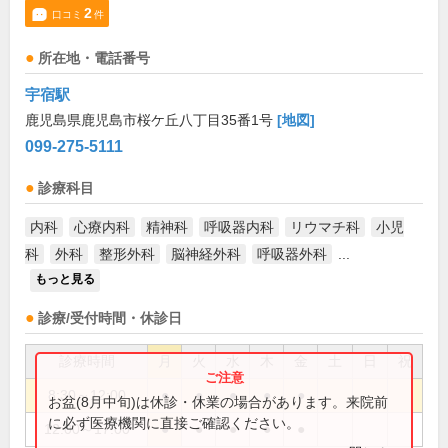
2
口コミ
件
所在地・電話番号
宇宿駅
鹿児島県鹿児島市桜ケ丘八丁目35番1号
[地図]
099-275-5111
診療科目
内科
心療内科
精神科
呼吸器内科
リウマチ科
小児
科
外科
整形外科
脳神経外科
呼吸器外科
...
もっと見る
診療/受付時間・休診日
診療時間
月
火
水
木
金
土
日
祝
8:30～12:00
●
●
●
●
●
お盆(8月中旬)は休診・休業の場合があります。来院前
に必ず医療機関に直接ご確認ください。
12:00～17:00
●
●
●
●
●