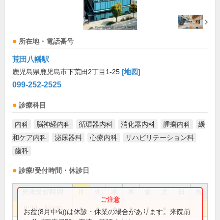
所在地・電話番号
荒田八幡駅
鹿児島県鹿児島市下荒田2丁目1-25
[地図]
099-252-2525
診療科目
内科
脳神経内科
循環器内科
消化器内科
腫瘍内科
緩
和ケア内科
泌尿器科
心療内科
リハビリテーション科
歯科
診療/受付時間・休診日
外来受付時間
月
火
水
木
金
土
日
祝
8:30～12:00
●
●
●
●
●
●
お盆(8月中旬)は休診・休業の場合があります。来院前