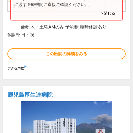
に必ず医療機関に直接ご確認ください。
14:00～18:00
●
●
●
●
×閉じる
木・土曜AMのみ 予約制 臨時休診あり
備考:
日・祝
休診日:
この医院の詳細をみる
※
アクセス数
鹿児島厚生連病院