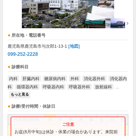
所在地・電話番号
鹿児島県鹿児島市与次郎1-13-1
[地図]
099-252-2228
診療科目
内科
肝臓内科
糖尿病内科
外科
消化器外科
消化器内
科
循環器内科
呼吸器内科
呼吸器外科
放射線科
...
もっと見る
診療/受付時間・休診日
外来受付時間
月
火
水
木
金
土
日
祝
8:00～11:30
●
●
●
●
●
●
お盆(8月中旬)は休診・休業の場合があります。来院前