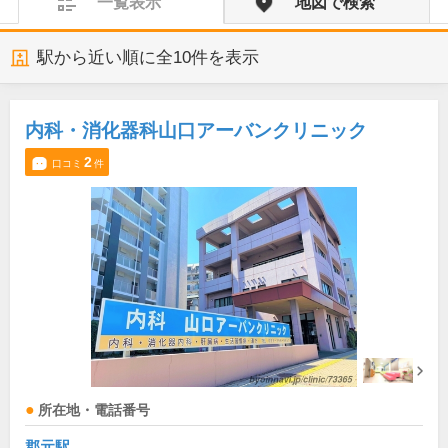
一覧表示
地図で検索
駅から近い順に全
10
件を表示
内科・消化器科山口アーバンクリニック
2
口コミ
件
所在地・電話番号
郡元駅