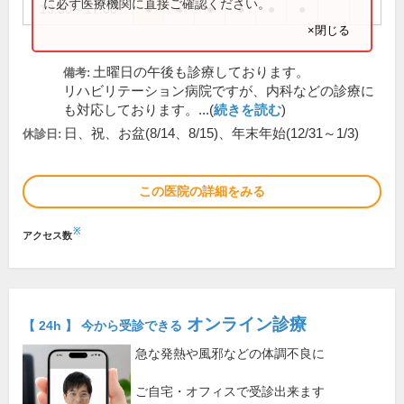
に必ず医療機関に直接ご確認ください。
13:30～17:00
●
●
●
●
●
●
×閉じる
土曜日の午後も診療しております。
備考:
リハビリテーション病院ですが、内科などの診療に
も対応しております。...(
続きを読む
)
日、祝、お盆(8/14、8/15)、年末年始(12/31～1/3)
休診日:
この医院の詳細をみる
※
アクセス数
オンライン診療
【 24h 】 今から受診できる
急な発熱や風邪などの体調不良に
ご自宅・オフィスで受診出来ます