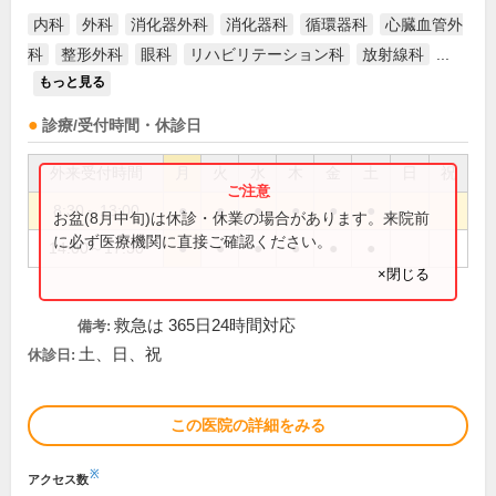
内科
外科
消化器外科
消化器科
循環器科
心臓血管外
科
整形外科
眼科
リハビリテーション科
放射線科
...
もっと見る
診療/受付時間・休診日
外来受付時間
月
火
水
木
金
土
日
祝
8:30～13:00
●
●
●
●
●
●
お盆(8月中旬)は休診・休業の場合があります。来院前
に必ず医療機関に直接ご確認ください。
14:00～17:30
●
●
●
●
●
●
×閉じる
救急は 365日24時間対応
備考:
土、日、祝
休診日:
この医院の詳細をみる
※
アクセス数