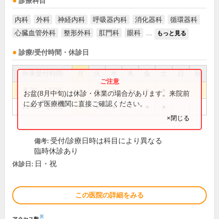
診療科目
内科
外科
神経内科
呼吸器内科
消化器科
循環器科
心臓血管外科
整形外科
肛門科
眼科
...
もっと見る
診療/受付時間・休診日
外来受付時間
月
火
水
木
金
土
日
祝
8:30～13:00
●
●
●
●
●
●
お盆(8月中旬)は休診・休業の場合があります。来院前
に必ず医療機関に直接ご確認ください。
14:00～17:30
●
●
●
●
●
●
×閉じる
受付/診療日時は科目により異なる
備考:
臨時休診あり
日・祝
休診日:
この医院の詳細をみる
※