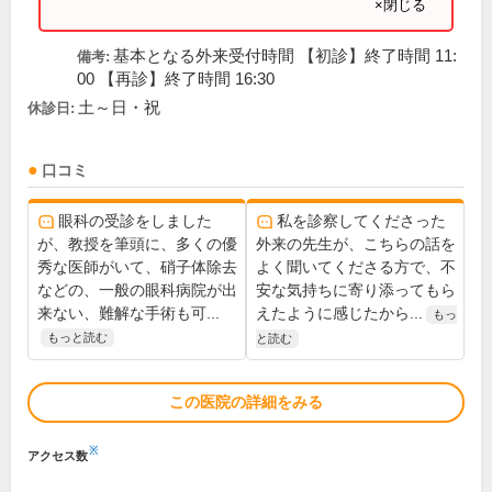
×閉じる
基本となる外来受付時間 【初診】終了時間 11:
備考:
00 【再診】終了時間 16:30
土～日・祝
休診日:
口コミ
眼科の受診をしました
私を診察してくださった
が、教授を筆頭に、多くの優
外来の先生が、こちらの話を
秀な医師がいて、硝子体除去
よく聞いてくださる方で、不
などの、一般の眼科病院が出
安な気持ちに寄り添ってもら
来ない、難解な手術も可...
えたように感じたから...
もっ
もっと読む
と読む
この医院の詳細をみる
※
アクセス数