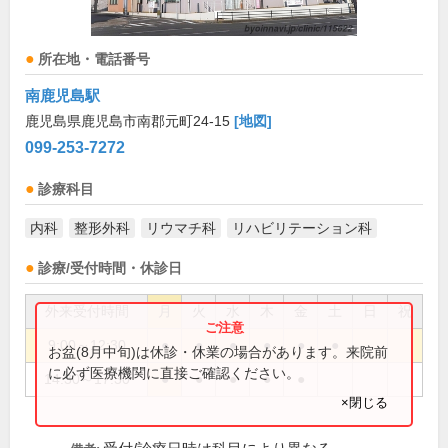
所在地・電話番号
南鹿児島駅
鹿児島県鹿児島市南郡元町24-15
[地図]
099-253-7272
診療科目
内科
整形外科
リウマチ科
リハビリテーション科
診療/受付時間・休診日
外来受付時間
月
火
水
木
金
土
日
祝
9:00～12:30
●
●
●
●
●
●
お盆(8月中旬)は休診・休業の場合があります。来院前
に必ず医療機関に直接ご確認ください。
14:30～17:30
●
●
●
●
●
×閉じる