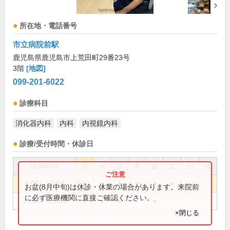
所在地・電話番号
市立病院前駅
鹿児島県鹿児島市上荒田町29番23号
3階
[地図]
099-201-6022
診療科目
消化器内科
内科
内視鏡内科
診療/受付時間・休診日
診療時間
月
火
水
木
金
土
日
祝
9:00～12:30
●
●
●
●
●
●
お盆(8月中旬)は休診・休業の場合があります。来院前
に必ず医療機関に直接ご確認ください。
15:30～18:00
●
●
●
●
×閉じる