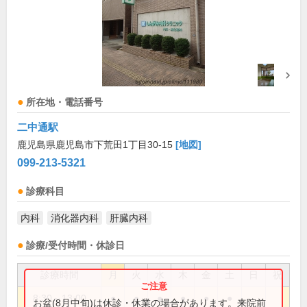
所在地・電話番号
二中通駅
鹿児島県鹿児島市下荒田1丁目30-15
[地図]
099-213-5321
診療科目
内科
消化器内科
肝臓内科
診療/受付時間・休診日
診療時間
月
火
水
木
金
土
日
祝
8:30～13:00
●
●
●
●
●
●
お盆(8月中旬)は休診・休業の場合があります。来院前