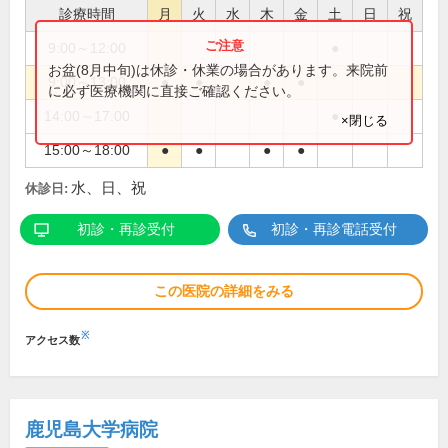
診療時間
月
火
水
木
金
土
日
祝
9:00～12:00
●
お盆(8月中旬)は休診・休業の場合があります。来院前
9:00～13:00
●
●
●
●
に必ず医療機関に直接ご確認ください。
14:00～17:00
●
×閉じる
15:00～18:00
●
●
●
●
水、日、祝
休診日:
初診・再診受付
初診・再診電話受付
この医院の詳細をみる
※
アクセス数
鹿児島大学病院