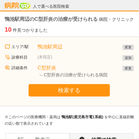
病院なび
人で選べる医院検索
鴨池駅周辺のC型肝炎の治療が受けられる
病院・クリニック
10
件見つかりました
鴨池駅周辺
エリア/駅
変更
(未指定)
診療科目
追加
C型肝炎
詳細条件
変更
C型肝炎の治療が受けられる病院
検索する
※このページの医療機関・薬局は
鴨池駅(鹿児島市電1系統)
を中心に直線距離
の近い順で表示されています