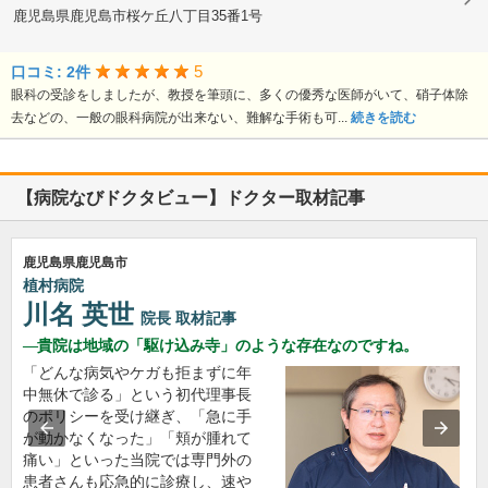
鹿児島県鹿児島市桜ケ丘八丁目35番1号
5
口コミ: 2件
眼科の受診をしましたが、教授を筆頭に、多くの優秀な医師がいて、硝子体除
去などの、一般の眼科病院が出来ない、難解な手術も可...
続きを読む
【病院なびドクタビュー】ドクター取材記事
鹿児島県鹿児島市
植村病院
川名 英世
院長
取材記事
貴院は地域の「駆け込み寺」のような存在なのですね。
「どんな病気やケガも拒まずに年
中無休で診る」という初代理事長
のポリシーを受け継ぎ、「急に手
が動かなくなった」「頬が腫れて
痛い」といった当院では専門外の
患者さんも応急的に診療し、速や