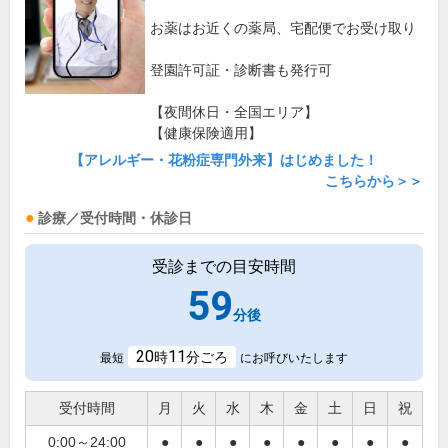
お薬はお近くの薬局、宅配便でお受け取り
登園許可証・診断書も発行可
【夜間休日・全国エリア】
【健康保険適用】
【アレルギー・花粉症専門外来】はじめました！
こちらから＞＞
診療／受付時間・休診日
受診までの目安時間
59
分後
20
11
時
分ごろ
最短
にお呼びいたします
受付時間
月
火
水
木
金
土
日
祝
0:00～24:00
●
●
●
●
●
●
●
●