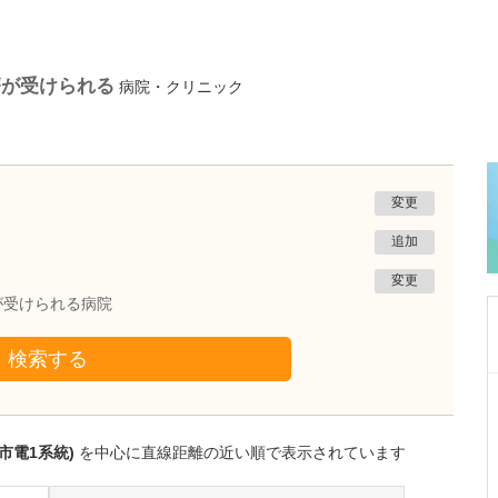
療が受けられる
病院・クリニック
変更
追加
変更
が受けられる病院
検索する
福島県会津若松市
えんどうクリニック
遠藤 剛
市電1系統)
を中心に直線距離の近い順で表示されています
院長
取材記事
日々の診療で心がけていることはありますか?