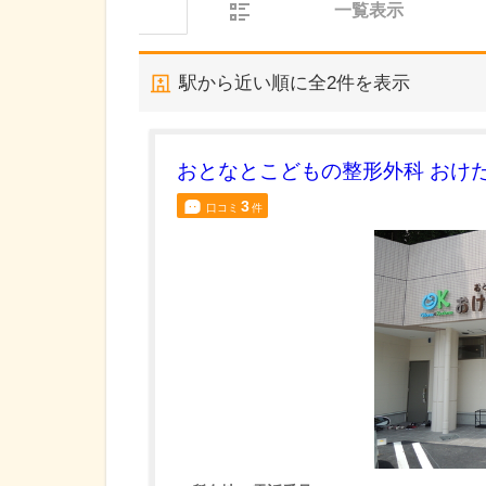
一覧表示
駅から近い順に全
2
件を表示
おとなとこどもの整形外科 おけ
3
口コミ
件