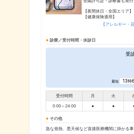
登園許可証・診断書も発行
【夜間休日・全国エリア】
【健康保険適用】
【アレルギー・
診療／受付時間・休診日
受
13
時
最短
受付時間
月
火
0:00～24:00
●
●
その他
急な発熱、悪天候など直接医療機関に掛かる事