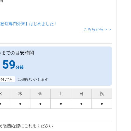
可
花粉症専門外来】はじめました！
こちらから＞＞
診までの目安時間
59
分後
6
分ごろ
にお呼びいたします
水
木
金
土
日
祝
●
●
●
●
●
●
が困難な際にご利用ください