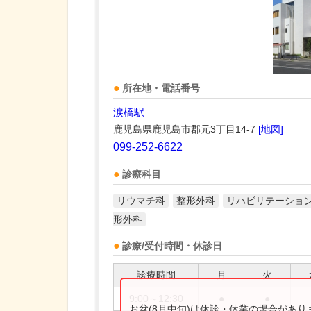
所在地・電話番号
涙橋駅
鹿児島県鹿児島市郡元3丁目14-7
[地図]
099-252-6622
診療科目
リウマチ科
整形外科
リハビリテーショ
形外科
診療/受付時間・休診日
診療時間
月
火
9:00～12:30
●
●
お盆(8月中旬)は休診・休業の場合があ