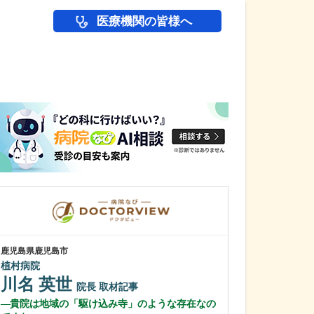
医療機関の皆様へ
医師(ドクター)の
鹿児島県鹿児島市
鹿児島県鹿児島市
植村病院
緑ヶ丘クリニッ
新田 翔
川名 英世
院長
院長
取材記事
桂 久和
貴院は地域の「駆け込み寺」のような存在なの
医師