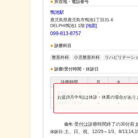
所在地・電話番号
鴨池駅
鹿児島県鹿児島市鴨池1丁目31-6
DELPHI鴨池1 1階
[地図]
099-813-8757
診療科目
整形外科
小児整形外科
リハビリテーシ
診療/受付時間・休診日
診療時間
月
火
9:00～13:00
●
●
お盆(8月中旬)は休診・休業の場合があ
14:00～18:00
●
●
受付は診療時間終了の30分前
備考:
土、日、祝、12/29～1/3、8/13,14,1
休診日: