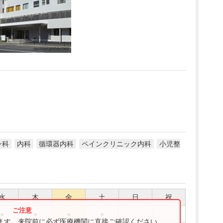
ン科
内科
循環器内科
ペインクリニック内科
小児整
水
木
金
土
日
祝
●
●
●
●
ります。来院前に必ず医療機関に直接ご確認ください。