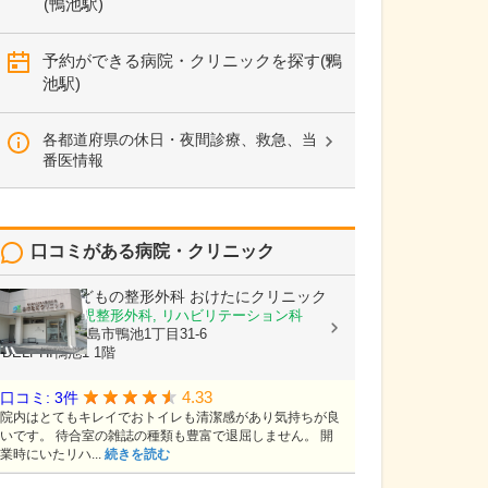
(鴨池駅)
予約ができる病院・クリニックを探す(鴨
池駅)
各都道府県の休日・夜間診療、救急、当
番医情報
口コミがある病院・クリニック
おとなとこどもの整形外科 おけたにクリニック
整形外科, 小児整形外科, リハビリテーション科
鹿児島県鹿児島市鴨池1丁目31-6
DELPHI鴨池1 1階
4.33
口コミ: 3件
院内はとてもキレイでおトイレも清潔感があり気持ちが良
いです。 待合室の雑誌の種類も豊富で退屈しません。 開
業時にいたリハ...
続きを読む