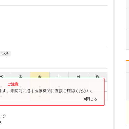
ョン科
水
木
金
土
日
祝
●
●
●
●
ります。来院前に必ず医療機関に直接ご確認ください。
●
●
×閉じる
まで
5