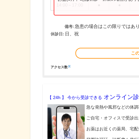
14:00～17:00
●
●
急患の場合はこの限りではあ
備考:
日、祝
休診日:
こ
※
アクセス数
オンライン診
【 24h 】 今から受診できる
急な発熱や風邪などの体調
ご自宅・オフィスで受診出
お薬はお近くの薬局、宅配