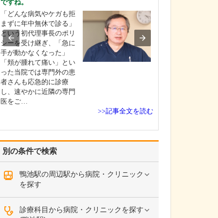
ですね。
貴院の診療内容
「どんな病気やケガも拒
内科・小児科・
まずに年中無休で診る」
を掲げ、地域に
という初代理事長のポリ
総合的な診療を
シーを受け継ぎ、「急に
ます。風邪や生
手が動かなくなった」
といった一般内
「頬が腫れて痛い」とい
から、外傷や関
った当院では専門外の患
の痛みなどの整
者さんも応急的に診療
な症状まで幅広
し、速やかに近隣の専門
ており、お子さ
医をご…
高…
>>記事全文を読む
別の条件で検索
鴨池駅の周辺駅から病院・クリニック
を探す
診療科目から病院・クリニックを探す