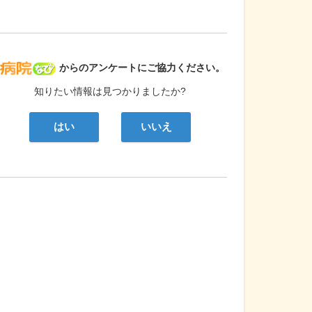
病院なび
からのアンケートにご協力ください。
知りたい情報は見つかりましたか?
はい
いいえ