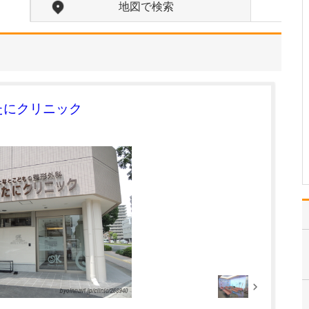
地図で検索
初めての患者さんにはて
いねいな説明から入り、
時間をかけてお互いに信
頼関係が築けるように心
がけています。つき合い
が長くなれば、今度は患
者さんの病状だけでな
く、顔色や声のトーンと
たにクリニック
いった些細な変化も見逃
さな…
>>記事全文を読む