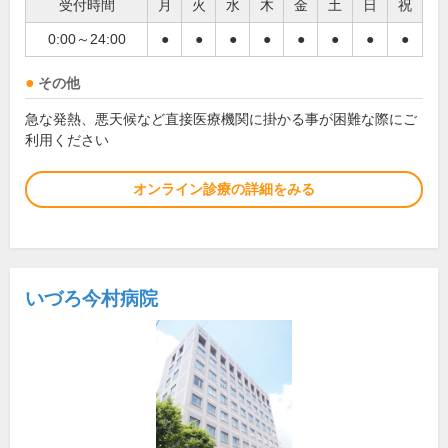
受付時間
月
火
水
木
金
土
日
祝
0:00～24:00
●
●
●
●
●
●
●
●
その他
急な発熱、悪天候など直接医療機関に掛かる事が困難な際にご
利用ください
オンライン診療の詳細をみる
いづろ今村病院