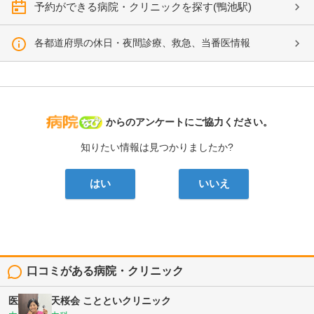
予約ができる病院・クリニックを探す(鴨池駅)
各都道府県の休日・夜間診療、救急、当番医情報
病院なび
からのアンケートにご協力ください。
知りたい情報は見つかりましたか?
はい
いいえ
口コミがある病院・クリニック
医療法人 天桜会
ことといクリニック