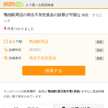
病院なび
人で選べる医院検索
鴨池駅周辺の再生不良性貧血の診察が可能な
病院・クリニ
ック
4
件見つかりました
鴨池駅周辺
エリア/駅
変更
(未指定)
診療科目
追加
再生不良性貧血
詳細条件
変更
検索する
※このページの医療機関・薬局は
鴨池駅(鹿児島市電1系統)
を中心に直線距離
の近い順で表示されています