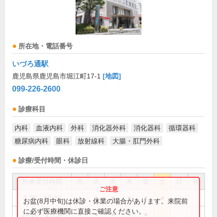
所在地・電話番号
いづろ通駅
鹿児島県鹿児島市堀江町17-1
[地図]
099-226-2600
診療科目
内科
血液内科
外科
消化器外科
消化器科
循環器科
糖尿病内科
眼科
放射線科
大腸・肛門外科
診療/受付時間・休診日
外来受付時間
月
火
水
木
金
土
日
祝
8:30～12:30
●
●
●
●
●
●
お盆(8月中旬)は休診・休業の場合があります。来院前
に必ず医療機関に直接ご確認ください。
14:00～17:30
●
●
●
●
●