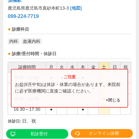
涙橋駅
鹿児島県鹿児島市真砂本町13-3
[地図]
099-224-7719
診療科目
内科
血液内科
診療/受付時間・休診日
診療時間
月
火
水
木
金
土
日
祝
9:00～12:00
●
●
●
●
お盆(8月中旬)は休診・休業の場合があります。来院前
9:00～12:15
●
に必ず医療機関に直接ご確認ください。
9:00～12:30
●
×閉じる
16:30～17:30
●
●
日、祝
休診日:
オンライン診療
初診受付