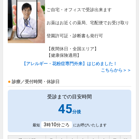
ご自宅・オフィスで受診出来ます
お薬はお近くの薬局、宅配便でお受け取り
登園許可証・診断書も発行可
【夜間休日・全国エリア】
【健康保険適用】
【アレルギー・花粉症専門外来】はじめました！
こちらから＞＞
診療／受付時間・休診日
受診までの目安時間
45
分後
3
10
時
分ごろ
最短
にお呼びいたします