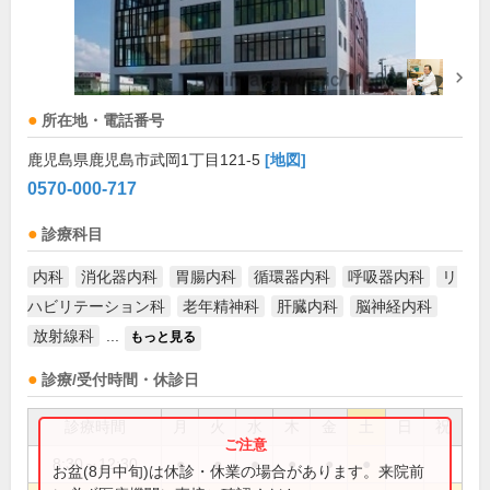
所在地・電話番号
鹿児島県鹿児島市武岡1丁目121-5
[地図]
0570-000-717
診療科目
内科
消化器内科
胃腸内科
循環器内科
呼吸器内科
リ
ハビリテーション科
老年精神科
肝臓内科
脳神経内科
放射線科
...
もっと見る
診療/受付時間・休診日
診療時間
月
火
水
木
金
土
日
祝
8:30～12:30
●
●
●
●
●
●
お盆(8月中旬)は休診・休業の場合があります。来院前