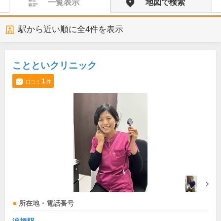
一覧表示
地図で検索
駅から近い順に全
4
件を表示
ことといクリニック
1
口コミ
件
所在地・電話番号