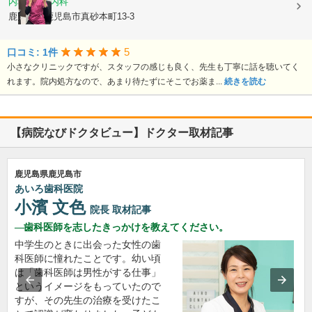
内科, 血液内科
鹿児島県鹿児島市真砂本町13-3
5
口コミ: 1件
小さなクリニックですが、スタッフの感じも良く、先生も丁寧に話を聴いてく
れます。院内処方なので、あまり待たずにそこでお薬ま...
続きを読む
【病院なびドクタビュー】ドクター取材記事
鹿児島県鹿児島市
あいろ歯科医院
小濱 文色
院長
取材記事
歯科医師を志したきっかけを教えてください。
中学生のときに出会った女性の歯
科医師に憧れたことです。幼い頃
は「歯科医師は男性がする仕事」
というイメージをもっていたので
すが、その先生の治療を受けたこ