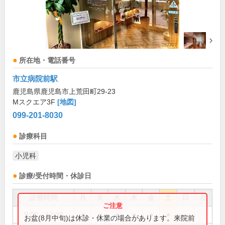
所在地・電話番号
市立病院前駅
鹿児島県鹿児島市上荒田町29-23
Mスクエア3F
[地図]
099-201-8030
診療科目
小児科
診療/受付時間・休診日
診療時間
月
火
水
木
金
土
日
祝
9:00～12:30
●
●
●
●
●
●
お盆(8月中旬)は休診・休業の場合があります。来院前