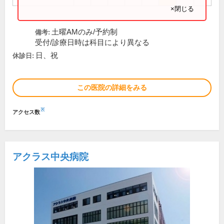
×閉じる
土曜AMのみ/予約制
備考:
受付/診療日時は科目により異なる
日、祝
休診日:
この医院の詳細をみる
※
アクセス数
アクラス中央病院