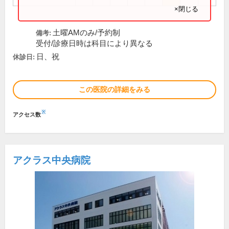
×閉じる
土曜AMのみ/予約制
備考:
受付/診療日時は科目により異なる
日、祝
休診日:
この医院の詳細をみる
※
アクセス数
アクラス中央病院