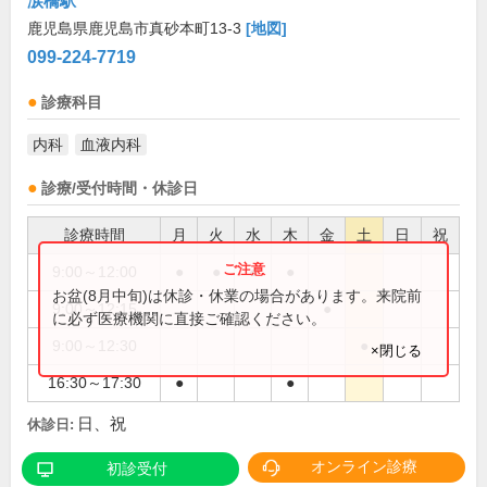
涙橋駅
鹿児島県鹿児島市真砂本町13-3
[地図]
099-224-7719
診療科目
内科
血液内科
診療/受付時間・休診日
診療時間
月
火
水
木
金
土
日
祝
9:00～12:00
●
●
●
●
お盆(8月中旬)は休診・休業の場合があります。来院前
9:00～12:15
●
に必ず医療機関に直接ご確認ください。
9:00～12:30
●
×閉じる
16:30～17:30
●
●
日、祝
休診日:
オンライン診療
初診受付