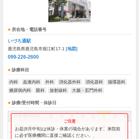
所在地・電話番号
いづろ通駅
鹿児島県鹿児島市堀江町17-1
[地図]
099-226-2600
診療科目
内科
血液内科
外科
消化器外科
消化器科
循環器科
糖尿病内科
眼科
放射線科
大腸・肛門外科
診療/受付時間・休診日
外来受付時間
月
火
水
木
金
土
日
祝
8:30～12:30
●
●
●
●
●
●
お盆(8月中旬)は休診・休業の場合があります。来院前
に必ず医療機関に直接ご確認ください。
14:00～17:30
●
●
●
●
●