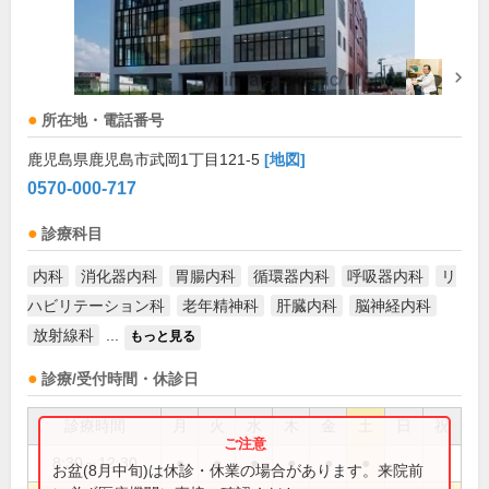
所在地・電話番号
鹿児島県鹿児島市武岡1丁目121-5
[地図]
0570-000-717
診療科目
内科
消化器内科
胃腸内科
循環器内科
呼吸器内科
リ
ハビリテーション科
老年精神科
肝臓内科
脳神経内科
放射線科
...
もっと見る
診療/受付時間・休診日
診療時間
月
火
水
木
金
土
日
祝
8:30～12:30
●
●
●
●
●
●
お盆(8月中旬)は休診・休業の場合があります。来院前