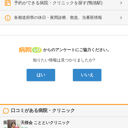
予約ができる病院・クリニックを探す(鴨池駅)
各都道府県の休日・夜間診療、救急、当番医情報
病院なび
からのアンケートにご協力ください。
知りたい情報は見つかりましたか?
はい
いいえ
口コミがある病院・クリニック
医療法人 天桜会
ことといクリニック