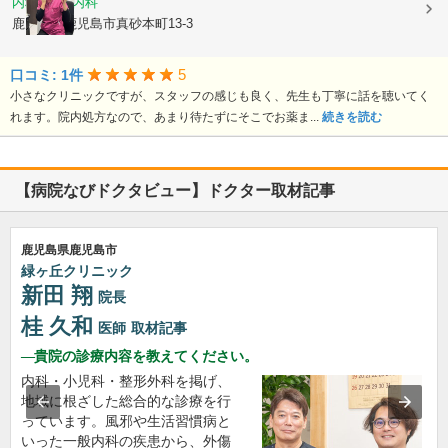
内科, 血液内科
鹿児島県鹿児島市真砂本町13-3
5
口コミ: 1件
小さなクリニックですが、スタッフの感じも良く、先生も丁寧に話を聴いてく
れます。院内処方なので、あまり待たずにそこでお薬ま...
続きを読む
【病院なびドクタビュー】ドクター取材記事
鹿児島県鹿児島市
緑ヶ丘クリニック
新田 翔
院長
桂 久和
医師
取材記事
貴院の診療内容を教えてください。
内科・小児科・整形外科を掲げ、
地域に根ざした総合的な診療を行
っています。風邪や生活習慣病と
いった一般内科の疾患から、外傷