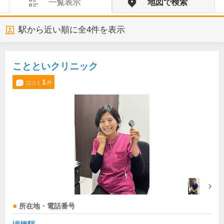
一覧表示
地図で検索
駅から近い順に全
4
件を表示
ことといクリニック
1
口コミ
件
所在地・電話番号