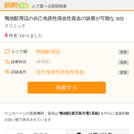
病院なび
人で選べる医院検索
鴨池駅周辺の自己免疫性溶血性貧血の診察が可能な
病院・
クリニック
4
件見つかりました
鴨池駅周辺
エリア/駅
変更
(未指定)
診療科目
追加
自己免疫性溶血性貧血
詳細条件
変更
検索する
※このページの医療機関・薬局は
鴨池駅(鹿児島市電1系統)
を中心に直線距離
の近い順で表示されています