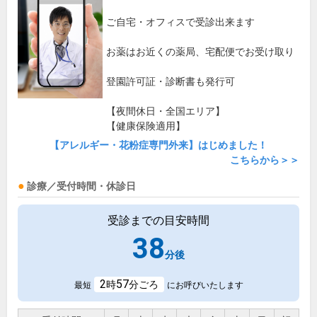
ご自宅・オフィスで受診出来ます
お薬はお近くの薬局、宅配便でお受け取り
登園許可証・診断書も発行可
【夜間休日・全国エリア】
【健康保険適用】
【アレルギー・花粉症専門外来】はじめました！
こちらから＞＞
診療／受付時間・休診日
受診までの目安時間
38
分後
2
57
時
分ごろ
最短
にお呼びいたします