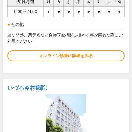
受付時間
月
火
水
木
金
土
日
祝
0:00～24:00
●
●
●
●
●
●
●
●
その他
急な発熱、悪天候など直接医療機関に掛かる事が困難な際にご
利用ください
オンライン診療の詳細をみる
いづろ今村病院