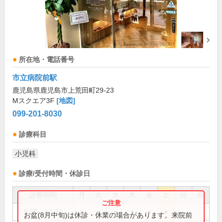
所在地・電話番号
市立病院前駅
鹿児島県鹿児島市上荒田町29-23
Mスクエア3F
[地図]
099-201-8030
診療科目
小児科
診療/受付時間・休診日
診療時間
月
火
水
木
金
土
日
祝
9:00～12:30
●
●
●
●
●
●
お盆(8月中旬)は休診・休業の場合があります。来院前