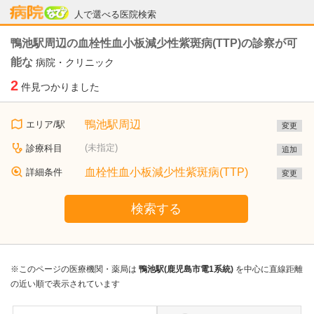
病院なび
人で選べる医院検索
鴨池駅周辺の血栓性血小板減少性紫斑病(TTP)の診察が可
能な
病院・クリニック
2
件見つかりました
鴨池駅周辺
エリア/駅
変更
(未指定)
診療科目
追加
血栓性血小板減少性紫斑病(TTP)
詳細条件
変更
検索する
※このページの医療機関・薬局は
鴨池駅(鹿児島市電1系統)
を中心に直線距離
の近い順で表示されています