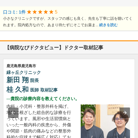
5
口コミ: 1件
小さなクリニックですが、スタッフの感じも良く、先生も丁寧に話を聴いてく
れます。院内処方なので、あまり待たずにそこでお薬ま...
続きを読む
【病院なびドクタビュー】ドクター取材記事
鹿児島県鹿児島市
緑ヶ丘クリニック
新田 翔
院長
桂 久和
医師
取材記事
貴院の診療内容を教えてください。
内科・小児科・整形外科を掲げ、
地域に根ざした総合的な診療を行
っています。風邪や生活習慣病と
いった一般内科の疾患から、外傷
や関節・筋肉の痛みなどの整形外
科的な症状まで幅広く対応してお