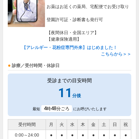
お薬はお近くの薬局、宅配便でお受け取り
登園許可証・診断書も発行可
【夜間休日・全国エリア】
【健康保険適用】
【アレルギー・花粉症専門外来】はじめました！
こちらから＞＞
診療／受付時間・休診日
受診までの目安時間
11
分後
4
48
時
分ごろ
最短
にお呼びいたします
受付時間
月
火
水
木
金
土
日
祝
0:00～24:00
●
●
●
●
●
●
●
●