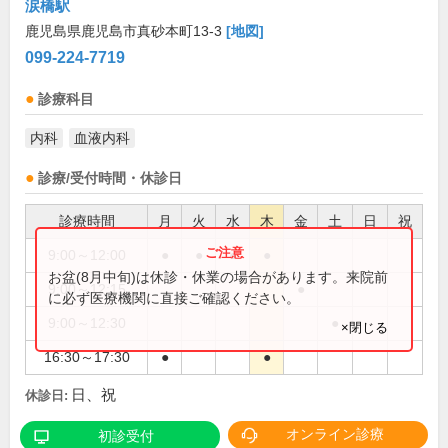
涙橋駅
鹿児島県鹿児島市真砂本町13-3
[地図]
099-224-7719
診療科目
内科
血液内科
診療/受付時間・休診日
診療時間
月
火
水
木
金
土
日
祝
9:00～12:00
●
●
●
●
お盆(8月中旬)は休診・休業の場合があります。来院前
9:00～12:15
●
に必ず医療機関に直接ご確認ください。
9:00～12:30
●
×閉じる
16:30～17:30
●
●
日、祝
休診日:
オンライン診療
初診受付