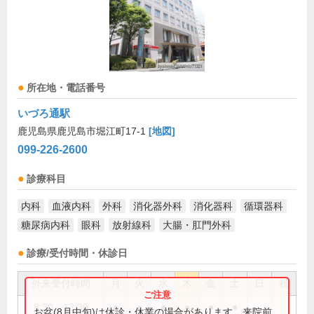
所在地・電話番号
いづろ通駅
鹿児島県鹿児島市堀江町17-1
[地図]
099-226-2600
診療科目
内科
血液内科
外科
消化器外科
消化器科
循環器科
糖尿病内科
眼科
放射線科
大腸・肛門外科
診療/受付時間・休診日
外来受付時間
月
火
水
木
金
土
日
祝
8:30～12:30
●
●
●
●
●
●
お盆(8月中旬)は休診・休業の場合があります。来院前