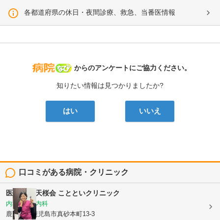
各都道府県の休日・夜間診療、救急、当番医情報
病院なび
からのアンケートにご協力ください。
知りたい情報は見つかりましたか?
はい
いいえ
口コミがある病院・クリニック
医療法人 天桜会
ことといクリニック
内科, 血液内科
鹿児島県鹿児島市真砂本町13-3