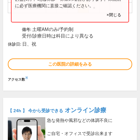
に必ず医療機関に直接ご確認ください。
14:00～17:30
●
●
●
●
●
×閉じる
土曜AMのみ/予約制
備考:
受付/診療日時は科目により異なる
日、祝
休診日:
この医院の詳細をみる
※
アクセス数
オンライン診療
【 24h 】 今から受診できる
急な発熱や風邪などの体調不良に
ご自宅・オフィスで受診出来ます