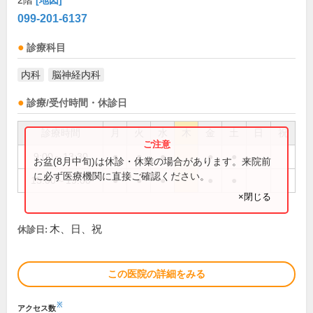
2階
[地図]
099-201-6137
診療科目
内科
脳神経内科
診療/受付時間・休診日
診療時間
月
火
水
木
金
土
日
祝
9:00～13:30
●
●
●
●
●
お盆(8月中旬)は休診・休業の場合があります。来院前
に必ず医療機関に直接ご確認ください。
15:00～19:00
●
●
●
●
●
×閉じる
木、日、祝
休診日:
この医院の詳細をみる
※
アクセス数