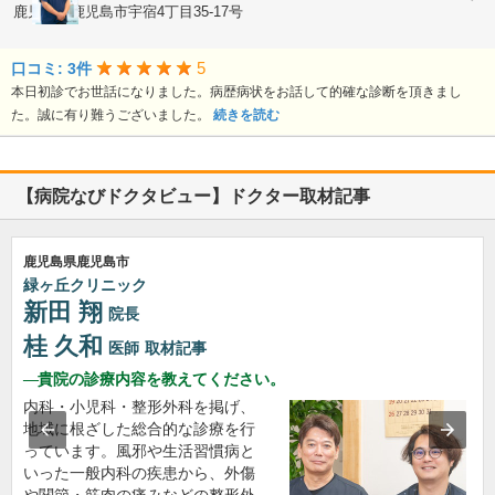
鹿児島県鹿児島市宇宿4丁目35-17号
5
口コミ: 3件
本日初診でお世話になりました。病歴病状をお話して的確な診断を頂きまし
た。誠に有り難うございました。
続きを読む
【病院なびドクタビュー】ドクター取材記事
鹿児島県鹿児島市
緑ヶ丘クリニック
新田 翔
院長
桂 久和
医師
取材記事
貴院の診療内容を教えてください。
内科・小児科・整形外科を掲げ、
地域に根ざした総合的な診療を行
っています。風邪や生活習慣病と
いった一般内科の疾患から、外傷