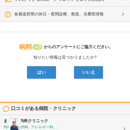
各都道府県の休日・夜間診療、救急、当番医情報
病院なび
からのアンケートにご協力ください。
知りたい情報は見つかりましたか?
はい
いいえ
口コミがある病院・クリニック
まごころ内科クリニック
内科, 神経内科, アレルギー科, ...