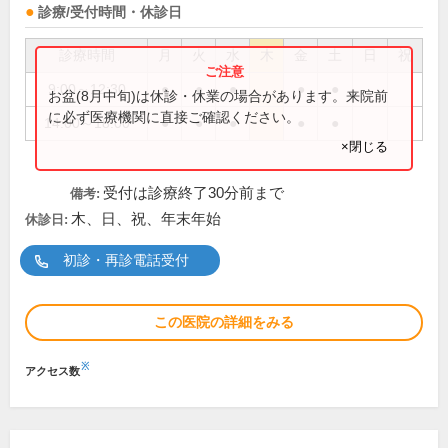
診療/受付時間・休診日
診療時間
月
火
水
木
金
土
日
祝
9:00～12:30
●
●
●
●
●
お盆(8月中旬)は休診・休業の場合があります。来院前
に必ず医療機関に直接ご確認ください。
14:00～18:00
●
●
●
●
●
×閉じる
受付は診療終了30分前まで
備考:
木、日、祝、年末年始
休診日:
初診・再診電話受付
この医院の詳細をみる
※
アクセス数