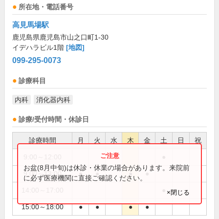
所在地・電話番号
高見馬場駅
鹿児島県鹿児島市山之口町1-30
イデハラビル1階
[地図]
099-295-0073
診療科目
内科
消化器内科
診療/受付時間・休診日
診療時間
月
火
水
木
金
土
日
祝
9:00～12:00
●
お盆(8月中旬)は休診・休業の場合があります。来院前
9:00～13:00
●
●
●
●
に必ず医療機関に直接ご確認ください。
14:00～17:00
●
×閉じる
15:00～18:00
●
●
●
●