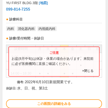
YU FIRST BLDG.3階
[地図]
099-814-7255
診療科目
内科
消化器内科
内視鏡内科
診療/受付時間・休診日
診療時間
月
火
水
木
金
土
日
祝
9:00～12:30
●
●
●
●
●
お盆(8月中旬)は休診・休業の場合があります。来院前
に必ず医療機関に直接ご確認ください。
14:00～17:00
●
×閉じる
14:00～18:30
●
●
●
●
2022年6月10日新規開業です。
備考:
水、日、祝、第3土
休診日:
この医院の詳細をみる