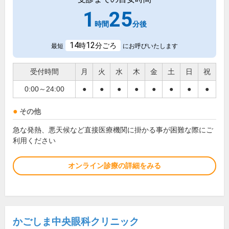
1
25
時間
分後
14
12
時
分ごろ
最短
にお呼びいたします
受付時間
月
火
水
木
金
土
日
祝
0:00～24:00
●
●
●
●
●
●
●
●
その他
急な発熱、悪天候など直接医療機関に掛かる事が困難な際にご
利用ください
オンライン診療の詳細をみる
かごしま中央眼科クリニック