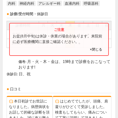
内科
神経内科
アレルギー科
血液内科
呼吸器科
診療/受付時間・休診日
診療時間
月
火
水
木
金
土
日
祝
9:00～12:00
●
●
●
●
●
●
お盆(8月中旬)は休診・休業の場合があります。来院前
に必ず医療機関に直接ご確認ください。
14:00～19:00
●
●
●
●
×閉じる
月・火・木・金は、19時まで診療をおこなって
備考:
おります!
日、祝
休診日:
口コミ
本日初診でお世話に
はじめてでしたが、頭痛、肩
なりました。病歴病状を
凝りがひどくて受診しました。
お話して的確な診断を頂
検査もしてもらい、痛みについ
きました。誠に有り難う
て丁寧に説明して頂きました。