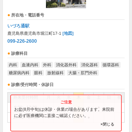
所在地・電話番号
いづろ通駅
鹿児島県鹿児島市堀江町17-1
[地図]
099-226-2600
診療科目
内科
血液内科
外科
消化器外科
消化器科
循環器科
糖尿病内科
眼科
放射線科
大腸・肛門外科
診療/受付時間・休診日
外来受付時間
月
火
水
木
金
土
日
祝
8:30～12:30
●
●
●
●
●
●
お盆(8月中旬)は休診・休業の場合があります。来院前
に必ず医療機関に直接ご確認ください。
14:00～17:30
●
●
●
●
●
×閉じる