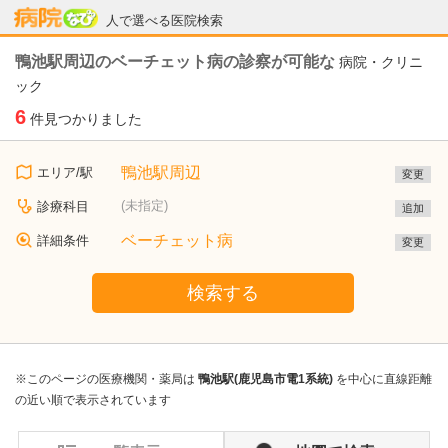
病院なび
人で選べる医院検索
鴨池駅周辺のベーチェット病の診察が可能な
病院・クリニ
ック
6
件見つかりました
鴨池駅周辺
エリア/駅
変更
(未指定)
診療科目
追加
ベーチェット病
詳細条件
変更
検索する
※このページの医療機関・薬局は
鴨池駅(鹿児島市電1系統)
を中心に直線距離
の近い順で表示されています