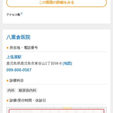
この医院の詳細をみる
※
アクセス数
八重倉医院
所在地・電話番号
上塩屋駅
鹿児島県鹿児島市東谷山1丁目58-8
[地図]
099-806-0567
診療科目
内科
糖尿病内科
診療/受付時間・休診日
外来受付時間
月
火
水
木
金
土
日
祝