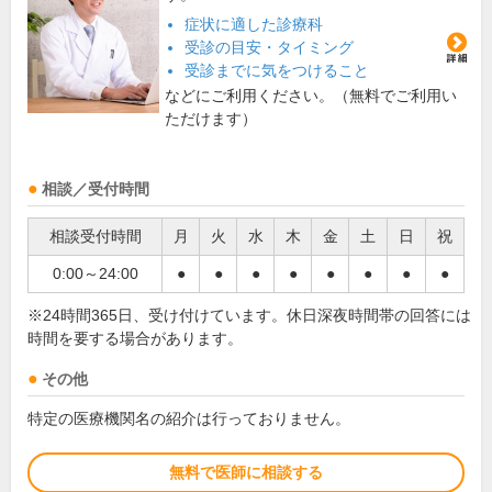
症状に適した診療科
受診の目安・タイミング
受診までに気をつけること
などにご利用ください。（無料でご利用い
ただけます）
相談／受付時間
相談受付時間
月
火
水
木
金
土
日
祝
0:00～24:00
●
●
●
●
●
●
●
●
※24時間365日、受け付けています。休日深夜時間帯の回答には
時間を要する場合があります。
その他
特定の医療機関名の紹介は行っておりません。
無料で医師に相談する