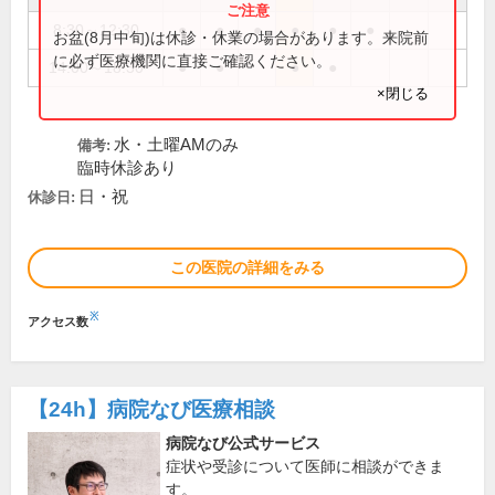
8:30～12:30
●
●
●
●
●
●
お盆(8月中旬)は休診・休業の場合があります。来院前
に必ず医療機関に直接ご確認ください。
14:00～18:30
●
●
●
●
×閉じる
水・土曜AMのみ
備考:
臨時休診あり
日・祝
休診日:
この医院の詳細をみる
※
アクセス数
【24h】
病院なび医療相談
病院なび公式サービス
症状や受診について医師に相談ができま
す。