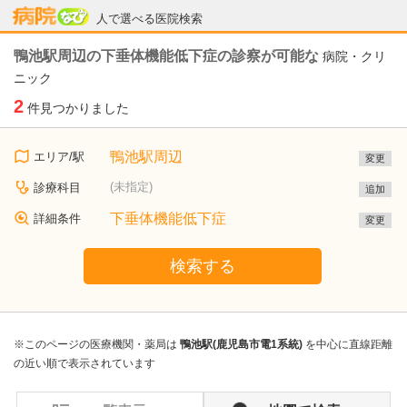
病院なび
人で選べる医院検索
鴨池駅周辺の下垂体機能低下症の診察が可能な
病院・クリ
ニック
2
件見つかりました
鴨池駅周辺
エリア/駅
変更
(未指定)
診療科目
追加
下垂体機能低下症
詳細条件
変更
検索する
※このページの医療機関・薬局は
鴨池駅(鹿児島市電1系統)
を中心に直線距離
の近い順で表示されています