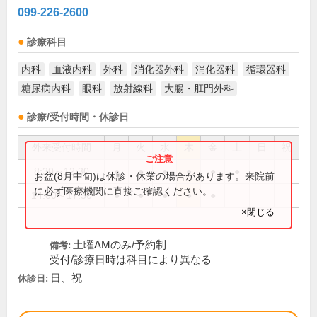
099-226-2600
診療科目
内科
血液内科
外科
消化器外科
消化器科
循環器科
糖尿病内科
眼科
放射線科
大腸・肛門外科
診療/受付時間・休診日
外来受付時間
月
火
水
木
金
土
日
祝
8:30～12:30
●
●
●
●
●
●
お盆(8月中旬)は休診・休業の場合があります。来院前
に必ず医療機関に直接ご確認ください。
14:00～17:30
●
●
●
●
●
×閉じる
土曜AMのみ/予約制
備考:
受付/診療日時は科目により異なる
日、祝
休診日: