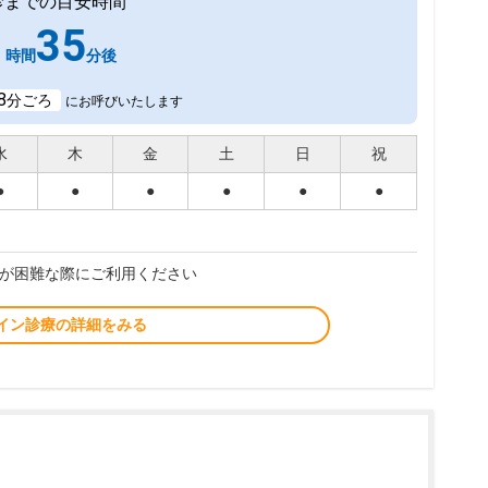
診までの目安時間
1
35
時間
分後
8
分ごろ
にお呼びいたします
水
木
金
土
日
祝
●
●
●
●
●
●
が困難な際にご利用ください
イン診療の詳細をみる