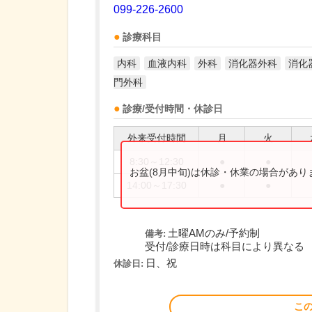
099-226-2600
診療科目
内科
血液内科
外科
消化器外科
消化
門外科
診療/受付時間・休診日
外来受付時間
月
火
8:30～12:30
●
●
お盆(8月中旬)は休診・休業の場合があ
14:00～17:30
●
●
土曜AMのみ/予約制
備考:
受付/診療日時は科目により異なる
日、祝
休診日:
こ