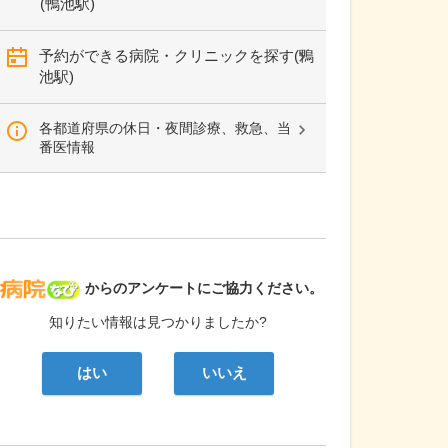
(鴨池駅)
予約ができる病院・クリニックを探す(鴨
池駅)
各都道府県の休日・夜間診療、救急、当
番医情報
病院なび
からのアンケートにご協力ください。
知りたい情報は見つかりましたか?
はい
いいえ