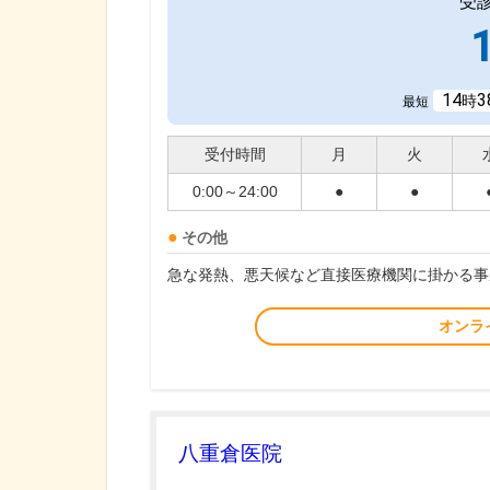
受
14
3
時
最短
受付時間
月
火
0:00～24:00
●
●
その他
急な発熱、悪天候など直接医療機関に掛かる事
オンラ
八重倉医院