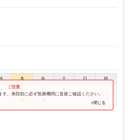
水
木
金
土
日
祝
●
●
●
●
ります。来院前に必ず医療機関に直接ご確認ください。
●
●
×閉じる