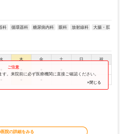
器科
循環器科
糖尿病内科
眼科
放射線科
大腸・肛
水
木
金
土
日
祝
●
●
●
●
ります。来院前に必ず医療機関に直接ご確認ください。
●
●
●
×閉じる
の医院の詳細をみる