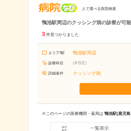
病院なび
人で選べる医院検索
鴨池駅周辺のクッシング病の診察が可
3
件見つかりました
鴨池駅周辺
エリア/駅
(未指定)
診療科目
クッシング病
詳細条件
※このページの医療機関・薬局は
鴨池駅(鹿児島
一覧表示