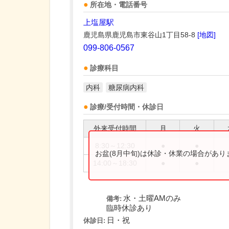
所在地・電話番号
上塩屋駅
鹿児島県鹿児島市東谷山1丁目58-8
[地図]
099-806-0567
診療科目
内科
糖尿病内科
診療/受付時間・休診日
外来受付時間
月
火
8:30～12:30
●
●
お盆(8月中旬)は休診・休業の場合があ
14:00～18:30
●
●
水・土曜AMのみ
備考:
臨時休診あり
日・祝
休診日: