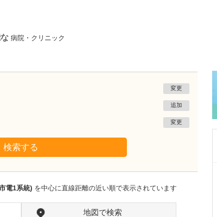
能な
病院・クリニック
変更
追加
変更
検索する
神奈川県川崎市麻生区
新百合ヶ丘龍クリニック
市電1系統)
を中心に直線距離の近い順で表示されています
龍 祥之助
院長
龍 彩香
副院長
取材記事
地図で検索