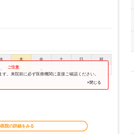
水
木
金
土
日
祝
●
●
ります。来院前に必ず医療機関に直接ご確認ください。
×閉じる
の医院の詳細をみる