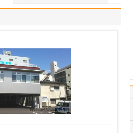
診療にあたるなかで、特に力を入れている疾患
はありますか?
注力しているのは、心不
全をはじめとする循環器
疾患の診療です。心不全
とは、心臓のポンプ機能
が低下し、全身に十分な
血液を送り出せなくなる
ことで、息切れやむく
み、倦怠感などの症状を
引き起こす病気です。進
行す…
>>記事全文を読む