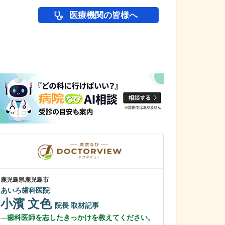
医療機関の皆様へ
医師(ドクター)の
鹿児島県鹿児島市
鹿児島県鹿児島市
あいろ歯科医院
緑ヶ丘クリニッ
新田 翔
小濱 文色
院長
院長
取材記事
桂 久和
歯科医師を志したきっかけを教えてください。
医師