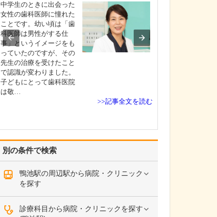
中学生のときに出会った
貴院の診療内容
女性の歯科医師に憧れた
内科・小児科・
ことです。幼い頃は「歯
を掲げ、地域に
科医師は男性がする仕
総合的な診療を
事」というイメージをも
ます。風邪や生
っていたのですが、その
といった一般内
先生の治療を受けたこと
から、外傷や関
で認識が変わりました。
の痛みなどの整
子どもにとって歯科医院
な症状まで幅広
は敬…
ており、お子さ
>>記事全文を読む
高…
別の条件で検索
鴨池駅の周辺駅から病院・クリニック
を探す
診療科目から病院・クリニックを探す