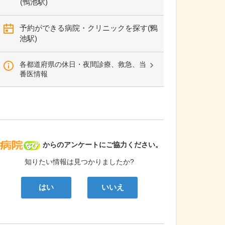
(鴨池駅)
予約ができる病院・クリニックを探す(鴨
池駅)
各都道府県の休日・夜間診療、救急、当
番医情報
病院なび
からのアンケートにご協力ください。
知りたい情報は見つかりましたか?
はい
いいえ