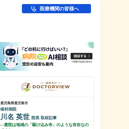
医療機関の皆様へ
医師(ドクター)の
鹿児島県鹿児島市
鹿児島県鹿児島市
植村病院
あいろ歯科医院
川名 英世
小濱 文色
院長
取材記事
貴院は地域の「駆け込み寺」のような存在なの
歯科医師を志し