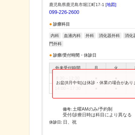
鹿児島県鹿児島市堀江町17-1
[地図]
099-226-2600
診療科目
内科
血液内科
外科
消化器外科
消化
門外科
診療/受付時間・休診日
外来受付時間
月
火
8:30～12:30
●
●
お盆(8月中旬)は休診・休業の場合があ
14:00～17:30
●
●
土曜AMのみ/予約制
備考:
受付/診療日時は科目により異なる
日、祝
休診日: