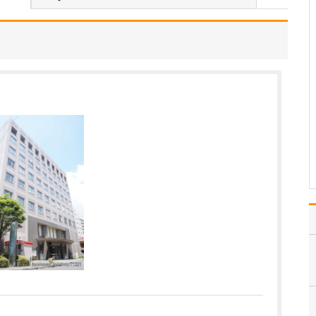
一人ひとりの患者さんに
真摯に向き合い、ていね
いに診療することを心が
けています。特に、病気
や検査結果の説明につい
ては「わかりやすさ」が
何よりも重要だと考えて
います。というのも、当
院を受診される患者さん
の…
>>記事全文を読む