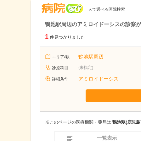
病院なび
人で選べる医院検索
鴨池駅周辺のアミロイドーシスの診察
1
件見つかりました
鴨池駅周辺
エリア/駅
(未指定)
診療科目
アミロイドーシス
詳細条件
※このページの医療機関・薬局は
鴨池駅(鹿児島
一覧表示