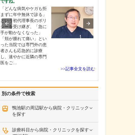
ですね。
中学生のときに
「どんな病気やケガも拒
女性の歯科医師
まずに年中無休で診る」
ことです。幼い
という初代理事長のポリ
科医師は男性が
シーを受け継ぎ、「急に
事」というイメ
手が動かなくなった」
っていたのです
「頬が腫れて痛い」とい
先生の治療を受
った当院では専門外の患
で認識が変わり
者さんも応急的に診療
子どもにとって
し、速やかに近隣の専門
は敬…
医をご…
>>記事全文を読む
別の条件で検索
鴨池駅の周辺駅から病院・クリニック
を探す
診療科目から病院・クリニックを探す