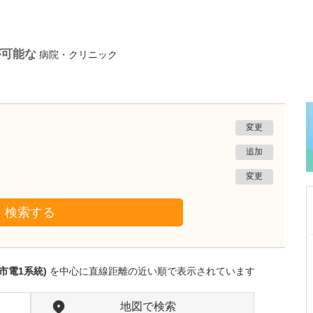
が可能な
病院・クリニック
変更
追加
変更
検索する
新潟県新潟市西区
五十川内科医院
市電1系統)
を中心に直線距離の近い順で表示されています
五十川 正人
院長
取材記事
日々の診療で心がけていることはありますか?
地図で検索