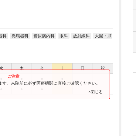
器科
循環器科
糖尿病内科
眼科
放射線科
大腸・肛
水
木
金
土
日
祝
●
●
●
●
ります。来院前に必ず医療機関に直接ご確認ください。
●
●
●
×閉じる