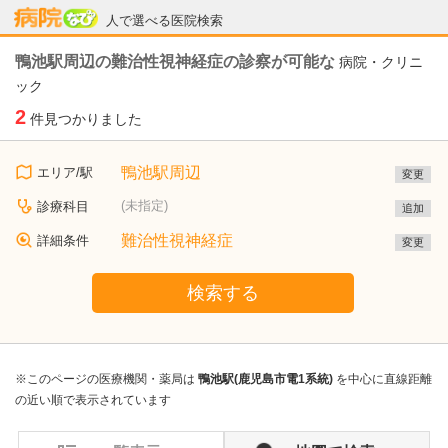
病院なび
人で選べる医院検索
鴨池駅周辺の難治性視神経症の診察が可能な
病院・クリニ
ック
2
件見つかりました
鴨池駅周辺
エリア/駅
変更
(未指定)
診療科目
追加
難治性視神経症
詳細条件
変更
検索する
※このページの医療機関・薬局は
鴨池駅(鹿児島市電1系統)
を中心に直線距離
の近い順で表示されています