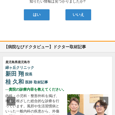
知りたい情報は見つかりましたか?
はい
いいえ
【病院なびドクタビュー】ドクター取材記事
鹿児島県鹿児島市
緑ヶ丘クリニック
新田 翔
院長
桂 久和
医師
取材記事
貴院の診療内容を教えてください。
内科・小児科・整形外科を掲げ、
地域に根ざした総合的な診療を行
っています。風邪や生活習慣病と
いった一般内科の疾患から、外傷