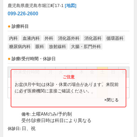
鹿児島県鹿児島市堀江町17-1
[地図]
099-226-2600
診療科目
内科
血液内科
外科
消化器外科
消化器科
循環器科
糖尿病内科
眼科
放射線科
大腸・肛門外科
診療/受付時間・休診日
外来受付時間
月
火
水
木
金
土
日
祝
8:30～12:30
●
●
●
●
●
●
お盆(8月中旬)は休診・休業の場合があります。来院前
に必ず医療機関に直接ご確認ください。
14:00～17:30
●
●
●
●
●
×閉じる
土曜AMのみ/予約制
備考:
受付/診療日時は科目により異なる
日、祝
休診日: