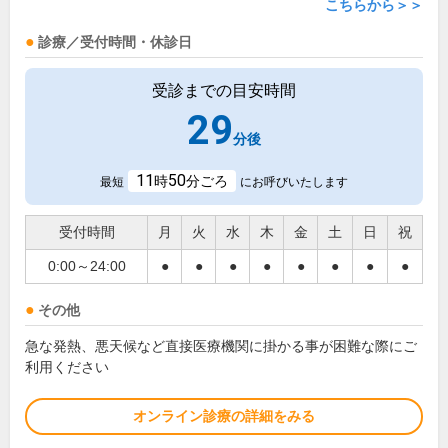
こちらから＞＞
診療／受付時間・休診日
受診までの目安時間
29
分後
11
50
時
分ごろ
最短
にお呼びいたします
受付時間
月
火
水
木
金
土
日
祝
0:00～24:00
●
●
●
●
●
●
●
●
その他
急な発熱、悪天候など直接医療機関に掛かる事が困難な際にご
利用ください
オンライン診療の詳細をみる