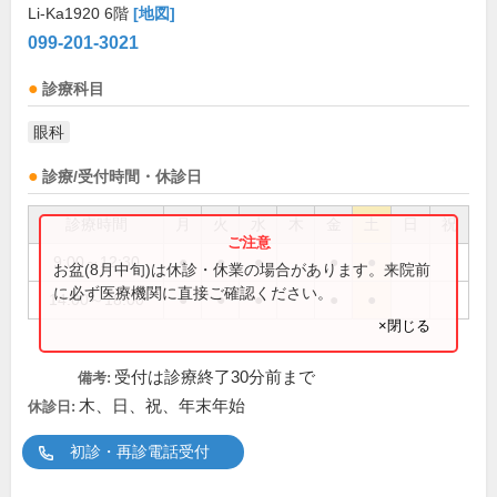
Li-Ka1920 6階
[地図]
099-201-3021
診療科目
眼科
診療/受付時間・休診日
診療時間
月
火
水
木
金
土
日
祝
9:00～12:30
●
●
●
●
●
お盆(8月中旬)は休診・休業の場合があります。来院前
に必ず医療機関に直接ご確認ください。
14:00～18:00
●
●
●
●
●
×閉じる
受付は診療終了30分前まで
備考:
木、日、祝、年末年始
休診日:
初診・再診電話受付