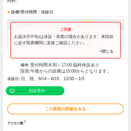
内科
診療/受付時間・休診日
診療時間
月
火
水
木
金
土
日
祝
9:00～13:00
●
●
●
●
●
●
お盆(8月中旬)は休診・休業の場合があります。来院前
に必ず医療機関に直接ご確認ください。
14:00～18:00
●
●
●
●
●
●
×閉じる
受付時間:8:30～17:00 臨時休診あり
備考:
院長:午後からの診療は15:00からとなります。
日、祝、8/14～8/15、12/30～1/3
休診日:
初診受付
この医院の詳細をみる
※
アクセス数