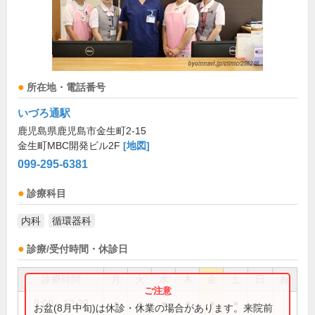
所在地・電話番号
いづろ通駅
鹿児島県鹿児島市金生町2-15
金生町MBC開発ビル2F
[地図]
099-295-6381
診療科目
内科
循環器科
診療/受付時間・休診日
診療時間
月
火
水
木
金
土
日
祝
9:00～12:30
●
●
●
●
●
●
お盆(8月中旬)は休診・休業の場合があります。来院前