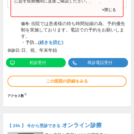
に必ず医療機関に直接ご確認ください。
13:30～17:00
●
●
●
●
●
●
×閉じる
当院では患者様の待ち時間短縮の為、予約優先
備考:
制を実施しております。電話での予約をお願いしま
す。
・予防...(
続きを読む
)
日、祝、年末年始
休診日:
初診受付
再診電話受付
この医院の詳細をみる
※
アクセス数
オンライン診療
【 24h 】 今から受診できる