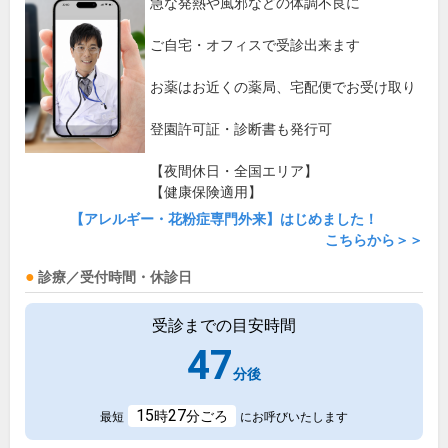
急な発熱や風邪などの体調不良に
ご自宅・オフィスで受診出来ます
お薬はお近くの薬局、宅配便でお受け取り
登園許可証・診断書も発行可
【夜間休日・全国エリア】
【健康保険適用】
【アレルギー・花粉症専門外来】はじめました！
こちらから＞＞
診療／受付時間・休診日
受診までの目安時間
47
分後
15
27
時
分ごろ
最短
にお呼びいたします