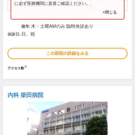
に必ず医療機関に直接ご確認ください。
14:00～18:30
●
●
●
●
×閉じる
木・土曜AMのみ 臨時休診あり
備考:
日、祝
休診日:
この医院の詳細をみる
※
アクセス数
内科 柴田病院