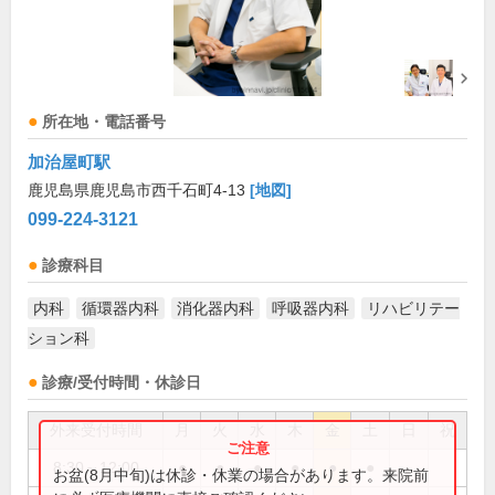
所在地・電話番号
加治屋町駅
鹿児島県鹿児島市西千石町4-13
[地図]
099-224-3121
診療科目
内科
循環器内科
消化器内科
呼吸器内科
リハビリテー
ション科
診療/受付時間・休診日
外来受付時間
月
火
水
木
金
土
日
祝
8:30～12:00
●
●
●
●
●
●
お盆(8月中旬)は休診・休業の場合があります。来院前