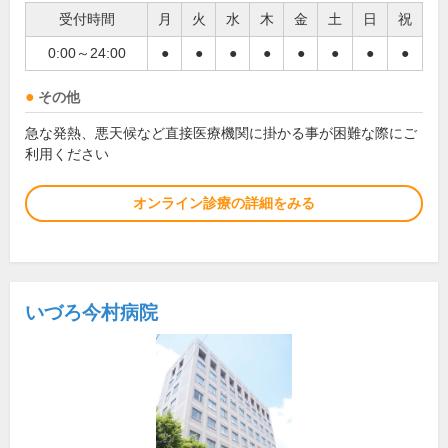
受付時間
月
火
水
木
金
土
日
祝
0:00～24:00
●
●
●
●
●
●
●
●
その他
急な発熱、悪天候など直接医療機関に掛かる事が困難な際にご
利用ください
オンライン診療の詳細をみる
いづろ今村病院