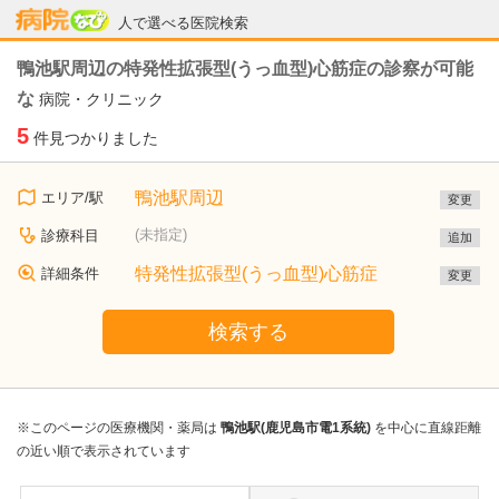
病院なび
人で選べる医院検索
鴨池駅周辺の特発性拡張型(うっ血型)心筋症の診察が可能
な
病院・クリニック
5
件見つかりました
鴨池駅周辺
エリア/駅
変更
(未指定)
診療科目
追加
特発性拡張型(うっ血型)心筋症
詳細条件
変更
検索する
※このページの医療機関・薬局は
鴨池駅(鹿児島市電1系統)
を中心に直線距離
の近い順で表示されています