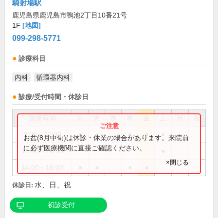
騎射場駅
鹿児島県鹿児島市鴨池2丁目10番21号
1F
[地図]
099-298-5771
診療科目
内科
循環器内科
診療/受付時間・休診日
診療時間
月
火
水
木
金
土
日
祝
9:00～12:30
●
●
●
●
●
お盆(8月中旬)は休診・休業の場合があります。来院前
に必ず医療機関に直接ご確認ください。
14:00～16:00
●
×閉じる
14:00～18:00
●
●
●
●
水、日、祝
休診日:
初診受付