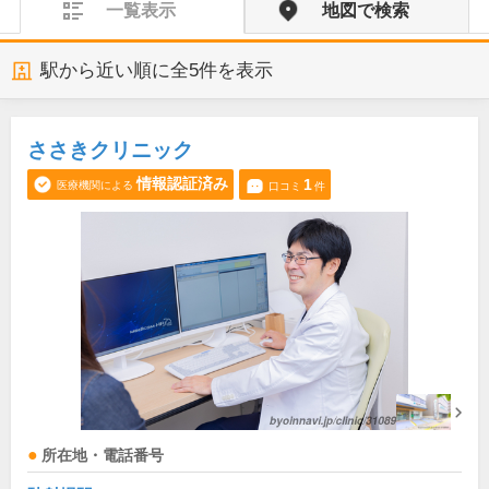
一覧表示
地図で検索
駅から近い順に全
5
件を表示
ささきクリニック
情報認証済み
1
医療機関による
口コミ
件
所在地・電話番号