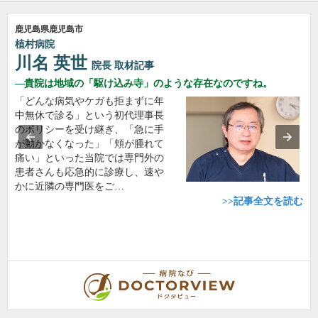
鹿児島県鹿児島市
植村病院
川名 英世
院長
取材記事
貴院は地域の「駆け込み寺」のような存在なのですね。
「どんな病気やケガも拒まずに年
中無休で診る」という初代理事長
のポリシーを受け継ぎ、「急に手
が動かなくなった」「頬が腫れて
痛い」といった当院では専門外の
患者さんも応急的に診療し、速や
かに近隣の専門医をご…
>>記事全文を読む