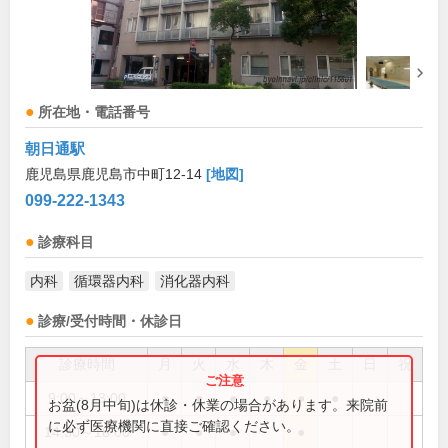
所在地・電話番号
朝日通駅
鹿児島県鹿児島市中町12-14
[地図]
099-222-1343
診療科目
内科
循環器内科
消化器内科
診療/受付時間・休診日
診療時間
月
火
水
木
金
土
日
祝
9:00～13:00
●
●
●
●
●
●
お盆(8月中旬)は休診・休業の場合があります。来院前
に必ず医療機関に直接ご確認ください。
14:30～18:00
●
●
●
●