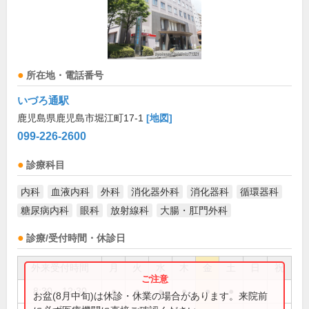
所在地・電話番号
いづろ通駅
鹿児島県鹿児島市堀江町17-1
[地図]
099-226-2600
診療科目
内科
血液内科
外科
消化器外科
消化器科
循環器科
糖尿病内科
眼科
放射線科
大腸・肛門外科
診療/受付時間・休診日
外来受付時間
月
火
水
木
金
土
日
祝
8:30～12:30
●
●
●
●
●
●
お盆(8月中旬)は休診・休業の場合があります。来院前