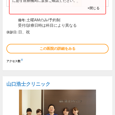
に必ず医療機関に直接ご確認ください。
14:00～17:30
●
●
●
●
●
×閉じる
土曜AMのみ/予約制
備考:
受付/診療日時は科目により異なる
日、祝
休診日:
この医院の詳細をみる
※
アクセス数
山口浩士クリニック