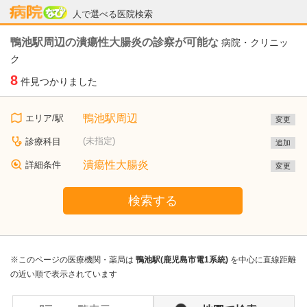
病院なび
人で選べる医院検索
鴨池駅周辺の潰瘍性大腸炎の診察が可能な
病院・クリニッ
ク
8
件見つかりました
鴨池駅周辺
エリア/駅
変更
(未指定)
診療科目
追加
潰瘍性大腸炎
詳細条件
変更
検索する
※このページの医療機関・薬局は
鴨池駅(鹿児島市電1系統)
を中心に直線距離
の近い順で表示されています