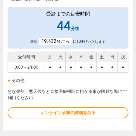
受診までの目安時間
44
分後
19
32
時
分ごろ
最短
にお呼びいたします
受付時間
月
火
水
木
金
土
日
祝
0:00～24:00
●
●
●
●
●
●
●
●
その他
急な発熱、悪天候など直接医療機関に掛かる事が困難な際にご
利用ください
オンライン診療の詳細をみる