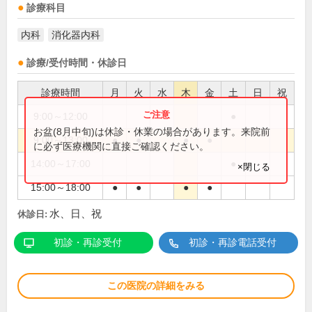
診療科目
内科
消化器内科
診療/受付時間・休診日
診療時間
月
火
水
木
金
土
日
祝
9:00～12:00
●
お盆(8月中旬)は休診・休業の場合があります。来院前
9:00～13:00
●
●
●
●
に必ず医療機関に直接ご確認ください。
14:00～17:00
●
×閉じる
15:00～18:00
●
●
●
●
水、日、祝
休診日:
初診・再診受付
初診・再診電話受付
この医院の詳細をみる