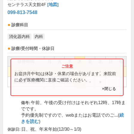
センテラス天文館4F
[地図]
099-813-7548
診療科目
消化器内科
内科
診療/受付時間・休診日
診療時間
月
火
水
木
金
土
日
祝
9:00～12:30
●
●
●
●
●
●
お盆(8月中旬)は休診・休業の場合があります。来院前
に必ず医療機関に直接ご確認ください。
14:00～17:30
●
●
●
●
●
×閉じる
午前、午後の受け付けはそれぞれ12時、17時ま
備考:
でです。
予約優先制ですので、webまたはお電話でのご...(
続
きを読む
)
日、祝、年末年始(12/30～1/3)
休診日: