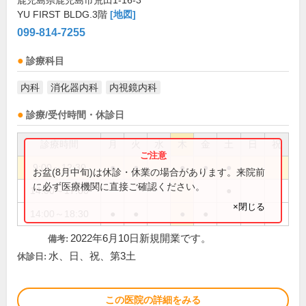
鹿児島県鹿児島市荒田1-16-3
YU FIRST BLDG.3階
[地図]
099-814-7255
診療科目
内科
消化器内科
内視鏡内科
診療/受付時間・休診日
診療時間
月
火
水
木
金
土
日
祝
9:00～12:30
●
●
●
●
●
お盆(8月中旬)は休診・休業の場合があります。来院前
に必ず医療機関に直接ご確認ください。
14:00～17:00
●
×閉じる
14:00～18:30
●
●
●
●
2022年6月10日新規開業です。
備考:
水、日、祝、第3土
休診日:
この医院の詳細をみる