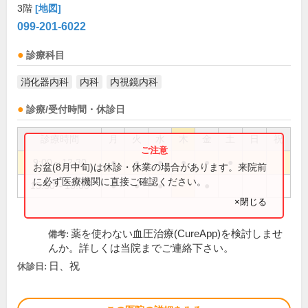
3階
[地図]
099-201-6022
診療科目
消化器内科
内科
内視鏡内科
診療/受付時間・休診日
診療時間
月
火
水
木
金
土
日
祝
9:00～12:30
●
●
●
●
●
●
お盆(8月中旬)は休診・休業の場合があります。来院前
に必ず医療機関に直接ご確認ください。
15:30～18:00
●
●
●
●
×閉じる
薬を使わない血圧治療(CureApp)を検討しませ
備考:
んか。詳しくは当院までご連絡下さい。
日、祝
休診日: