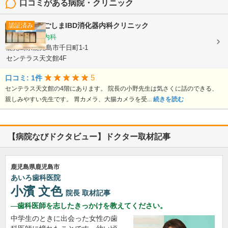
口コミがある病院・クリニック
かごしまIBD消化器内科クリニック
認証済み
消化器内科, 内科
鹿児島県鹿児島市千日町1-1
センテラス天文館4F
5
口コミ: 1件
センテラス天文館の4階にあります。 院長の小野先生は気さくに話のできる、
親しみやすい先生です。 胃カメラ、大腸カメラを受...
続きを読む
【病院なびドクタビュー】ドクター取材記事
鹿児島県鹿児島市
あいろ歯科医院
小濱 文色
院長
取材記事
歯科医師を志したきっかけを教えてください。
中学生のときに出会った女性の歯