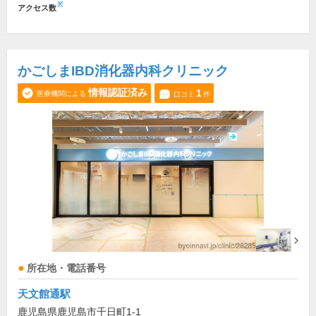
※
アクセス数
かごしまIBD消化器内科クリニック
情報認証済み
1
医療機関による
口コミ
件
所在地・電話番号
天文館通駅
鹿児島県鹿児島市千日町1-1