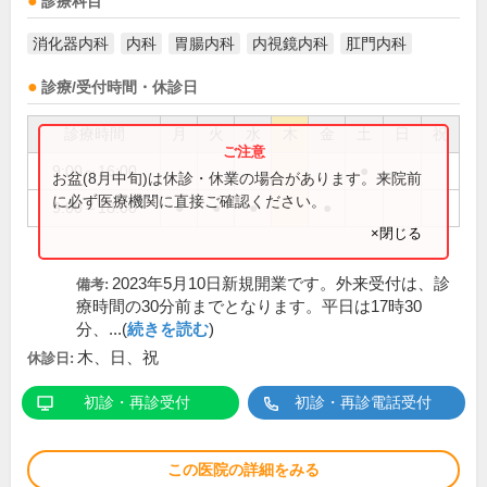
診療科目
消化器内科
内科
胃腸内科
内視鏡内科
肛門内科
診療/受付時間・休診日
診療時間
月
火
水
木
金
土
日
祝
9:00～16:00
●
お盆(8月中旬)は休診・休業の場合があります。来院前
に必ず医療機関に直接ご確認ください。
9:00～18:00
●
●
●
●
×閉じる
2023年5月10日新規開業です。外来受付は、診
備考:
療時間の30分前までとなります。平日は17時30
分、...(
続きを読む
)
木、日、祝
休診日:
初診・再診受付
初診・再診電話受付
この医院の詳細をみる