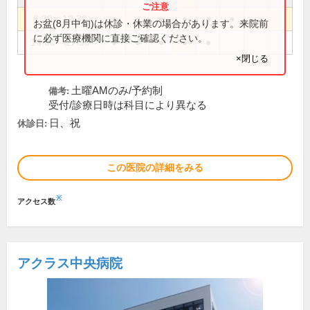
8:30～12:30
●
●
●
●
●
●
お盆(8月中旬)は休診・休業の場合があります。来院前
に必ず医療機関に直接ご確認ください。
14:00～17:30
●
●
●
●
●
×閉じる
土曜AMのみ/予約制
備考:
受付/診療日時は科目により異なる
日、祝
休診日:
この医院の詳細をみる
※
アクセス数
アクラス中央病院