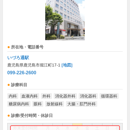
所在地・電話番号
いづろ通駅
鹿児島県鹿児島市堀江町17-1
[地図]
099-226-2600
診療科目
内科
血液内科
外科
消化器外科
消化器科
循環器科
糖尿病内科
眼科
放射線科
大腸・肛門外科
診療/受付時間・休診日
外来受付時間
月
火
水
木
金
土
日
祝