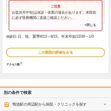
診療時間
月
火
水
木
金
土
日
祝
8:30～12:30
●
●
●
●
●
●
お盆(8月中旬)は休診・休業の場合があります。来院前
に必ず医療機関に直接ご確認ください。
14:30～17:30
●
●
●
●
●
●
×閉じる
日、祝、夏季8/13～8/15、年末年始12/30～1/3
休診日:
この医院の詳細をみる
※
アクセス数
別の条件で検索
鴨池駅の周辺駅から病院・クリニックを探す