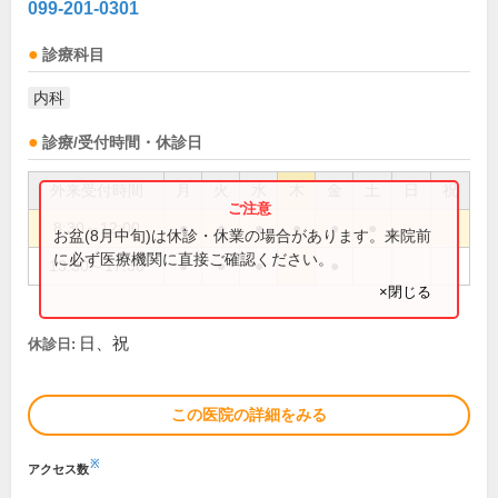
099-201-0301
診療科目
内科
診療/受付時間・休診日
外来受付時間
月
火
水
木
金
土
日
祝
8:30～12:00
●
●
●
●
●
●
お盆(8月中旬)は休診・休業の場合があります。来院前
に必ず医療機関に直接ご確認ください。
13:30～17:30
●
●
●
●
×閉じる
日、祝
休診日:
この医院の詳細をみる
※
アクセス数