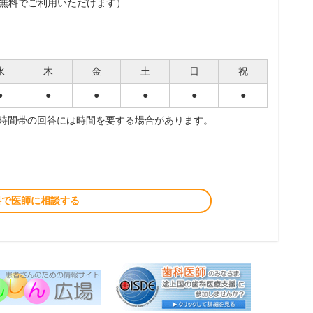
無料でご利用いただけます）
水
木
金
土
日
祝
●
●
●
●
●
●
夜時間帯の回答には時間を要する場合があります。
料で医師に相談する