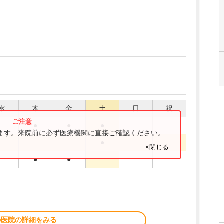
水
木
金
土
日
祝
●
●
●
ります。来院前に必ず医療機関に直接ご確認ください。
●
×閉じる
●
●
の医院の詳細をみる