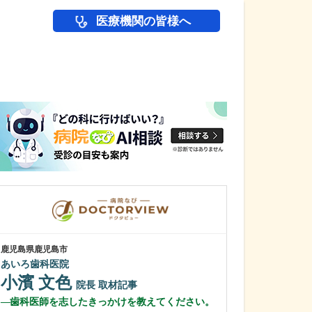
医療機関の皆様へ
医師(ドクター)の
鹿児島県鹿児島市
鹿児島県鹿児島市
あいろ歯科医院
緑ヶ丘クリニッ
新田 翔
小濱 文色
院長
院長
取材記事
桂 久和
歯科医師を志したきっかけを教えてください。
医師