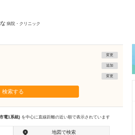
能な
病院・クリニック
変更
追加
変更
検索する
秋田県秋田市
あきたレディースクリニック安田
市電1系統)
を中心に直線距離の近い順で表示されています
安田 師仁
院長
取材記事
貴院が力を入れている不妊治療について、どの
地図で検索