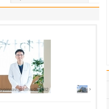
ような診療が受けられるのか教えてください。
タイミング指導や排卵誘
発などの一般的な不妊治
療をはじめ、男性不妊の
診療、さらには体外受
精・顕微授精といった高
度生殖医療まで対応して
います。まずはご夫婦そ
れぞれに検査を受けてい
ただき、その結果に加え
て年…
>>記事全文を読む