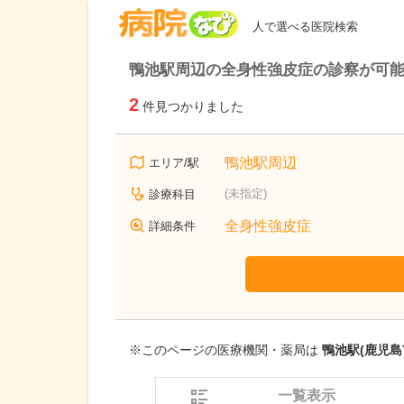
病院なび
人で選べる医院検索
鴨池駅周辺の全身性強皮症の診察が可
2
件見つかりました
鴨池駅周辺
エリア/駅
(未指定)
診療科目
全身性強皮症
詳細条件
※このページの医療機関・薬局は
鴨池駅(鹿児島
一覧表示