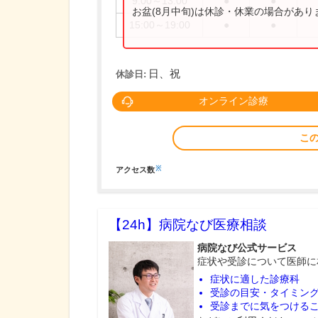
9:00～13:00
●
●
お盆(8月中旬)は休診・休業の場合があ
15:00～19:00
●
●
日、祝
休診日:
オンライン診療
こ
※
アクセス数
【24h】
病院なび医療相談
病院なび公式サービス
症状や受診について医師に
症状に適した診療科
受診の目安・タイミン
受診までに気をつける