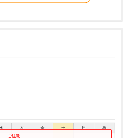
水
木
金
土
日
祝