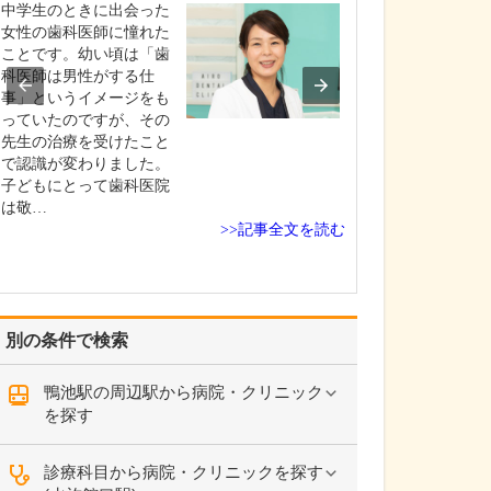
中学生のときに出会った
貴院の診療内容
女性の歯科医師に憧れた
内科・小児科・
ことです。幼い頃は「歯
を掲げ、地域に
科医師は男性がする仕
総合的な診療を
事」というイメージをも
ます。風邪や生
っていたのですが、その
といった一般内
先生の治療を受けたこと
から、外傷や関
で認識が変わりました。
の痛みなどの整
子どもにとって歯科医院
な症状まで幅広
は敬…
ており、お子さ
>>記事全文を読む
高…
別の条件で検索
鴨池駅の周辺駅から病院・クリニック
を探す
診療科目から病院・クリニックを探す