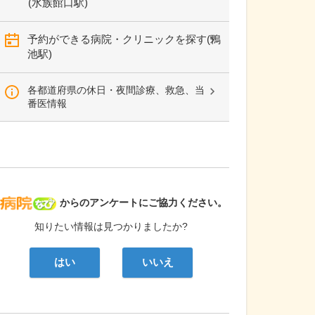
(水族館口駅)
予約ができる病院・クリニックを探す(鴨
池駅)
各都道府県の休日・夜間診療、救急、当
番医情報
病院なび
からのアンケートにご協力ください。
知りたい情報は見つかりましたか?
はい
いいえ