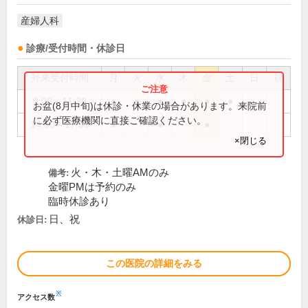
産婦人科
診療/受付時間・休診日
外来受付時間
月
火
水
木
金
土
日
祝
9:00～11:30
●
●
●
●
●
●
お盆(8月中旬)は休診・休業の場合があります。来院前
に必ず医療機関に直接ご確認ください。
14:00～17:30
●
●
●
×閉じる
火・木・土曜AMのみ
備考:
金曜PMは予約のみ
臨時休診あり
日、祝
休診日:
この医院の詳細をみる
※
アクセス数