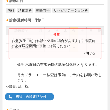
診療科目
内科
消化器科
腫瘍内科
リハビリテーション科
診療/受付時間・休診日
診療時間
月
火
水
木
金
土
日
祝
9:00～13:00
●
●
●
●
●
●
お盆(8月中旬)は休診・休業の場合があります。来院前
に必ず医療機関に直接ご確認ください。
14:00～18:00
●
●
●
●
×閉じる
木曜日の有馬医師の診療は休診となります。
備考:
胃カメラ・エコー検査は事前にご予約をお願い致し
ます。
日、祝
休診日:
初診・再診電話受付