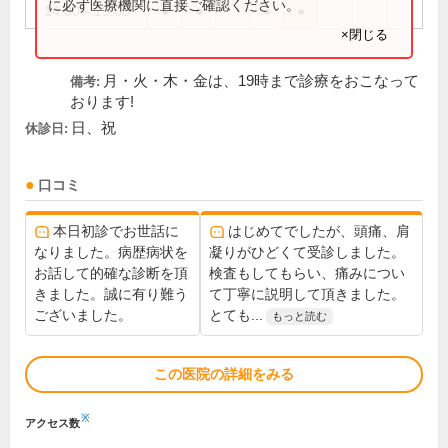
に必ず医療機関に直接ご確認ください。
14:00～19:00
●
●
●
●
×閉じる
月・火・木・金は、19時まで診療をおこなって
備考:
おります!
日、祝
休診日:
口コミ
本日初診でお世話に
はじめてでしたが、頭痛、肩
なりました。病歴病状を
凝りがひどくて受診しました。
お話して的確な診断を頂
検査もしてもらい、痛みについ
きました。誠に有り難う
て丁寧に説明して頂きました。
ございました。
とても...
もっと読む
この医院の詳細をみる
※
アクセス数