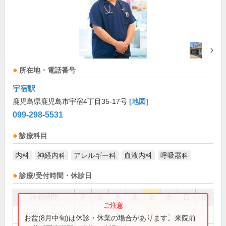
所在地・電話番号
宇宿駅
鹿児島県鹿児島市宇宿4丁目35-17号
[地図]
099-298-5531
診療科目
内科
神経内科
アレルギー科
血液内科
呼吸器科
診療/受付時間・休診日
診療時間
月
火
水
木
金
土
日
祝
9:00～12:00
●
●
●
●
●
●
お盆(8月中旬)は休診・休業の場合があります。来院前