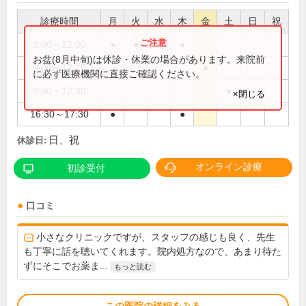
診療時間
月
火
水
木
金
土
日
祝
9:00～12:00
●
●
●
●
お盆(8月中旬)は休診・休業の場合があります。来院前
9:00～12:15
●
に必ず医療機関に直接ご確認ください。
9:00～12:30
●
×閉じる
16:30～17:30
●
●
日、祝
休診日:
オンライン診療
初診受付
口コミ
小さなクリニックですが、スタッフの感じも良く、先生
も丁寧に話を聴いてくれます。院内処方なので、あまり待た
ずにそこでお薬ま...
もっと読む