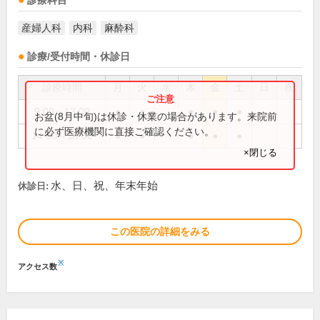
診療科目
産婦人科
内科
麻酔科
診療/受付時間・休診日
診療時間
月
火
水
木
金
土
日
祝
9:00～13:00
●
●
●
●
●
お盆(8月中旬)は休診・休業の場合があります。来院前
に必ず医療機関に直接ご確認ください。
14:00～18:00
●
●
●
●
●
×閉じる
水、日、祝、年末年始
休診日:
この医院の詳細をみる
※
アクセス数