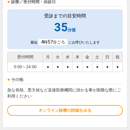
診療／受付時間・休診日
受診までの目安時間
35
分後
4
57
時
分ごろ
最短
にお呼びいたします
受付時間
月
火
水
木
金
土
日
祝
0:00～24:00
●
●
●
●
●
●
●
●
その他
急な発熱、悪天候など直接医療機関に掛かる事が困難な際にご
利用ください
オンライン診療の詳細をみる