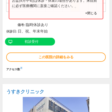
お盆(8月中旬)は休診・休業の場合があります。来院前
に必ず医療機関に直接ご確認ください。
15:00～17:00
●
●
●
●
×閉じる
臨時休診あり
備考:
日、祝、年末年始
休診日:
初診受付
この医院の詳細をみる
※
アクセス数
うすきクリニック