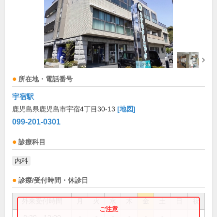
所在地・電話番号
宇宿駅
鹿児島県鹿児島市宇宿4丁目30-13
[地図]
099-201-0301
診療科目
内科
診療/受付時間・休診日
外来受付時間
月
火
水
木
金
土
日
祝