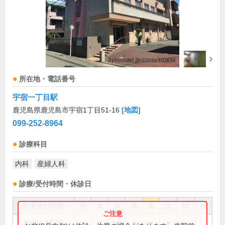
所在地・電話番号
宇宿一丁目駅
鹿児島県鹿児島市宇宿1丁目51-16
[地図]
099-252-8964
診療科目
内科
産婦人科
診療/受付時間・休診日
外来受付時間
月
火
水
木
金
土
日
祝
9:00～12:30
●
●
●
●
●
●