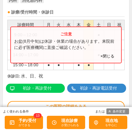
内科
消化器内科
診療/受付時間・休診日
診療時間
月
火
水
木
金
土
日
祝
9:00～12:00
●
お盆(8月中旬)は休診・休業の場合があります。来院前
9:00～13:00
●
●
●
●
に必ず医療機関に直接ご確認ください。
14:00～17:00
●
×閉じる
15:00～18:00
●
●
●
●
水、日、祝
休診日:
初診・再診受付
初診・再診電話受付
この医院の詳細をみる
条件変更
13
※
予約/受付
現在診療
現在地
アクセス数