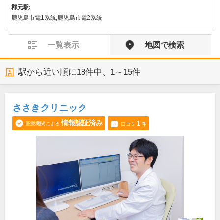
郡元駅:
鹿児島市電1系統,鹿児島市電2系統
一覧表示
地図で検索
駅から近い順に
18
件中、
1～15件
ささきクリニック
情報認証済み
1
医療機関による
口コミ
件