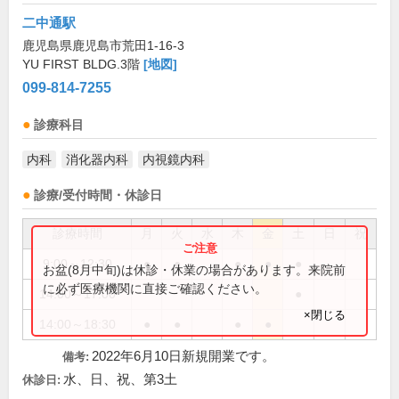
二中通駅
鹿児島県鹿児島市荒田1-16-3
YU FIRST BLDG.3階
[地図]
099-814-7255
診療科目
内科
消化器内科
内視鏡内科
診療/受付時間・休診日
診療時間
月
火
水
木
金
土
日
祝
9:00～12:30
●
●
●
●
●
お盆(8月中旬)は休診・休業の場合があります。来院前
に必ず医療機関に直接ご確認ください。
14:00～17:00
●
×閉じる
14:00～18:30
●
●
●
●
2022年6月10日新規開業です。
備考:
水、日、祝、第3土
休診日: