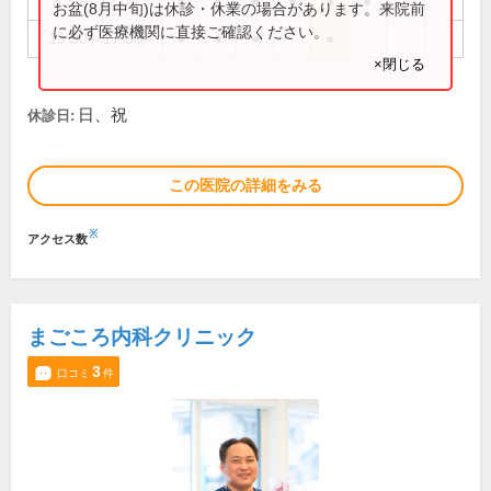
8:30～12:00
●
●
●
●
●
●
お盆(8月中旬)は休診・休業の場合があります。来院前
に必ず医療機関に直接ご確認ください。
13:30～17:30
●
●
●
●
×閉じる
日、祝
休診日:
この医院の詳細をみる
※
アクセス数
まごころ内科クリニック
3
口コミ
件