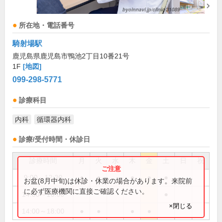
所在地・電話番号
騎射場駅
鹿児島県鹿児島市鴨池2丁目10番21号
1F
[地図]
099-298-5771
診療科目
内科
循環器内科
診療/受付時間・休診日
診療時間
月
火
水
木
金
土
日
祝
9:00～12:30
●
●
●
●
●
お盆(8月中旬)は休診・休業の場合があります。来院前
に必ず医療機関に直接ご確認ください。
14:00～16:00
●
×閉じる
14:00～18:00
●
●
●
●