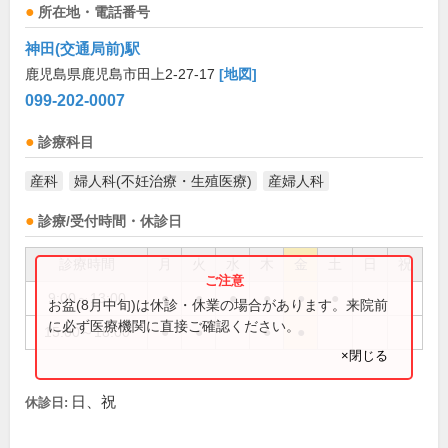
所在地・電話番号
神田(交通局前)駅
鹿児島県鹿児島市田上2-27-17
[地図]
099-202-0007
診療科目
産科
婦人科(不妊治療・生殖医療)
産婦人科
診療/受付時間・休診日
診療時間
月
火
水
木
金
土
日
祝
9:00～13:00
●
●
●
●
●
●
お盆(8月中旬)は休診・休業の場合があります。来院前
に必ず医療機関に直接ご確認ください。
15:00～18:00
●
●
●
●
×閉じる
日、祝
休診日: