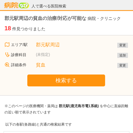
病院なび
人で選べる医院検索
郡元駅周辺の貧血の治療/対応が可能な
病院・クリニック
18
件見つかりました
郡元駅周辺
エリア/駅
変更
(未指定)
診療科目
追加
貧血
詳細条件
変更
検索する
※このページの医療機関・薬局は
郡元駅(鹿児島市電1系統)
を中心に直線距離
の近い順で表示されています
以下の各駅(各路線)と共通の検索結果です