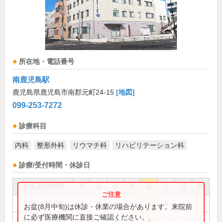
所在地・電話番号
南鹿児島駅
鹿児島県鹿児島市南郡元町24-15
[地図]
099-253-7272
診療科目
内科
整形外科
リウマチ科
リハビリテーション科
診療/受付時間・休診日
外来受付時間
月
火
水
木
金
土
日
祝
9:00～12:30
●
●
●
●
●
●
お盆(8月中旬)は休診・休業の場合があります。来院前
に必ず医療機関に直接ご確認ください。
14:30～17:30
●
●
●
●
●