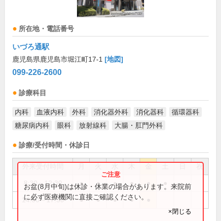
所在地・電話番号
いづろ通駅
鹿児島県鹿児島市堀江町17-1
[地図]
099-226-2600
診療科目
内科
血液内科
外科
消化器外科
消化器科
循環器科
糖尿病内科
眼科
放射線科
大腸・肛門外科
診療/受付時間・休診日
外来受付時間
月
火
水
木
金
土
日
祝
8:30～12:30
●
●
●
●
●
●
お盆(8月中旬)は休診・休業の場合があります。来院前
に必ず医療機関に直接ご確認ください。
14:00～17:30
●
●
●
●
●
×閉じる