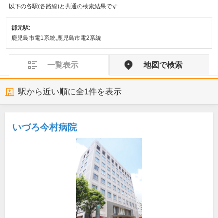
以下の各駅(各路線)と共通の検索結果です
郡元駅:
鹿児島市電1系統,鹿児島市電2系統
一覧表示
地図で検索
駅から近い順に全
1
件を表示
いづろ今村病院