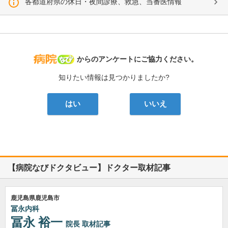
各都道府県の休日・夜間診療、救急、当番医情報
病院なび
からのアンケートにご協力ください。
知りたい情報は見つかりましたか?
はい
いいえ
【病院なびドクタビュー】ドクター取材記事
鹿児島県鹿児島市
冨永内科
冨永 裕一
院長
取材記事