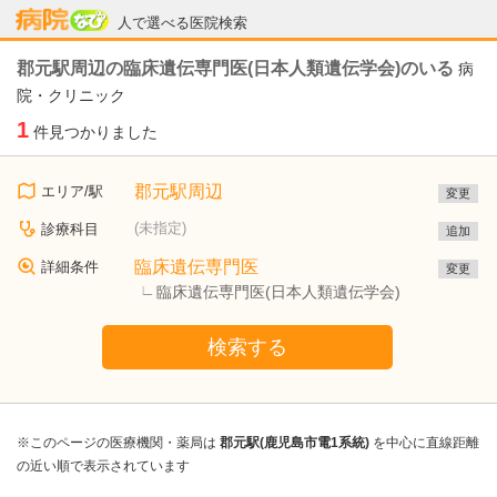
病院なび
人で選べる医院検索
郡元駅周辺の臨床遺伝専門医(日本人類遺伝学会)のいる
病
院・クリニック
1
件見つかりました
郡元駅周辺
エリア/駅
変更
(未指定)
診療科目
追加
臨床遺伝専門医
詳細条件
変更
臨床遺伝専門医(日本人類遺伝学会)
検索する
※このページの医療機関・薬局は
郡元駅(鹿児島市電1系統)
を中心に直線距離
の近い順で表示されています