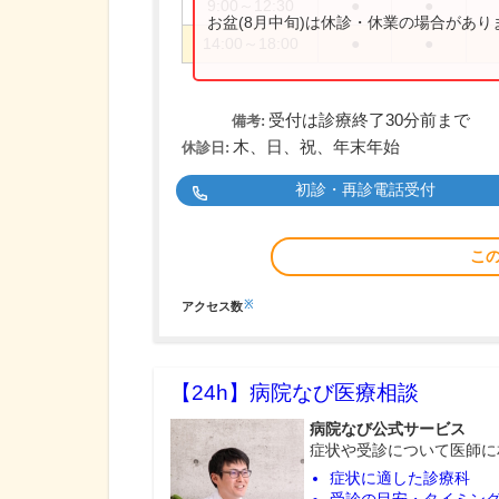
9:00～12:30
●
●
お盆(8月中旬)は休診・休業の場合があ
14:00～18:00
●
●
受付は診療終了30分前まで
備考:
木、日、祝、年末年始
休診日:
初診・再診電話受付
こ
※
アクセス数
【24h】
病院なび医療相談
病院なび公式サービス
症状や受診について医師に
症状に適した診療科