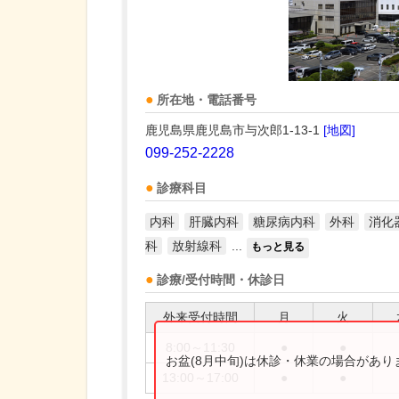
所在地・電話番号
鹿児島県鹿児島市与次郎1-13-1
[地図]
099-252-2228
診療科目
内科
肝臓内科
糖尿病内科
外科
消化
科
放射線科
...
もっと見る
診療/受付時間・休診日
外来受付時間
月
火
8:00～11:30
●
●
お盆(8月中旬)は休診・休業の場合があ
13:00～17:00
●
●