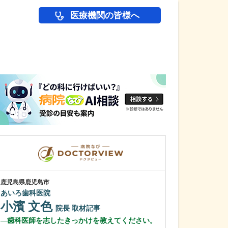
医療機関の皆様へ
医師(ドクター)の
鹿児島県鹿児島市
鹿児島県鹿児島市
あいろ歯科医院
冨永内科
小濱 文色
冨永 裕一
院長
取材記事
歯科医師を志したきっかけを教えてください。
外来診療につい