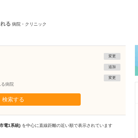
られる
病院・クリニック
変更
追加
変更
れる病院
検索する
鹿児島県鹿児島市
緑ヶ丘クリニック
新田 翔
院長
市電1系統)
を中心に直線距離の近い順で表示されています
桂 久和
医師
取材記事