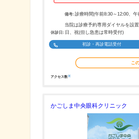
診療時間|午前8:30～12:00、午後1
備考:
当院は診療予約専用ダイヤルを設置し.
日、祝(但し急患は常時受付)
休診日:
初診・再診電話受付
こ
※
アクセス数
かごしま中央眼科クリニック