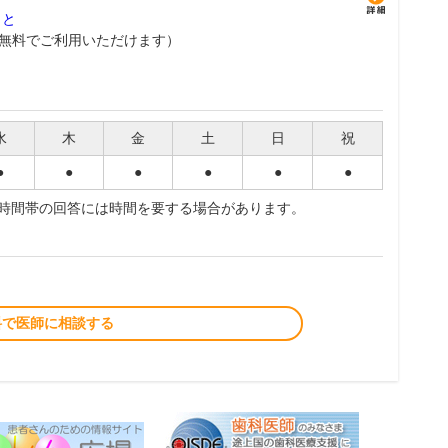
グ
こと
無料でご利用いただけます）
水
木
金
土
日
祝
●
●
●
●
●
●
夜時間帯の回答には時間を要する場合があります。
料で医師に相談する