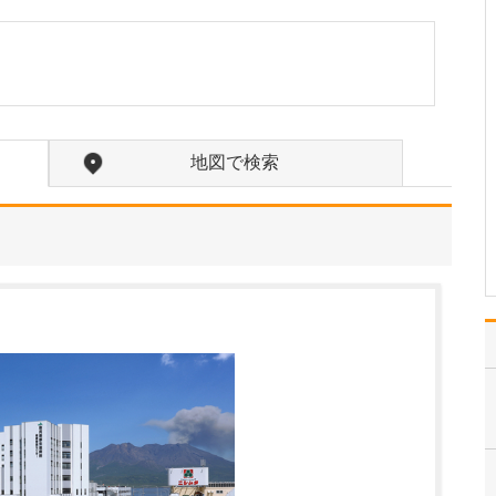
貴院の診療内容を教えてください。
内科・小児科・整形外科
を掲げ、地域に根ざした
総合的な診療を行ってい
ます。風邪や生活習慣病
といった一般内科の疾患
から、外傷や関節・筋肉
地図で検索
の痛みなどの整形外科的
な症状まで幅広く対応し
ており、お子さんからご
高…
>>記事全文を読む