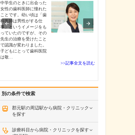
診療されていま
中学生のときに出会った
ありますか?
女性の歯科医師に憧れた
父の代から「地
ことです。幼い頃は「歯
りつけ医として
科医師は男性がする仕
うなご相談にも
事」というイメージをも
という姿勢で診
っていたのですが、その
ており、その思
先生の治療を受けたこと
も変わっていま
で認識が変わりました。
の専門にかかわ
子どもにとって歯科医院
なかの不調や貧
は敬…
期障害による不
>>記事全文を読む
ど…
別の条件で検索
郡元駅の周辺駅から病院・クリニック
を探す
診療科目から病院・クリニックを探す