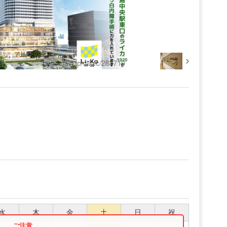
水
木
金
土
日
祝