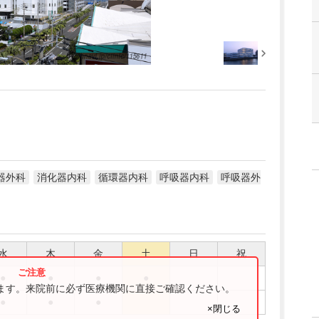
器外科
消化器内科
循環器内科
呼吸器内科
呼吸器外
水
木
金
土
日
祝
●
●
●
●
ります。来院前に必ず医療機関に直接ご確認ください。
●
●
●
×閉じる