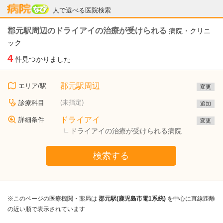
病院なび
人で選べる医院検索
郡元駅周辺のドライアイの治療が受けられる
病院・クリニ
ック
4
件見つかりました
郡元駅周辺
エリア/駅
変更
(未指定)
診療科目
追加
ドライアイ
詳細条件
変更
ドライアイの治療が受けられる病院
検索する
※このページの医療機関・薬局は
郡元駅(鹿児島市電1系統)
を中心に直線距離
の近い順で表示されています