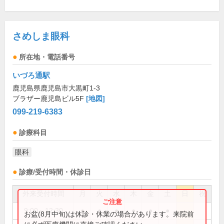
さめしま眼科
所在地・電話番号
いづろ通駅
鹿児島県鹿児島市大黒町1-3
ブラザー鹿児島ビル5F
[地図]
099-219-6383
診療科目
眼科
診療/受付時間・休診日
外来受付時間
月
火
水
木
金
土
日
祝
9:00～12:30
●
●
●
●
●
●
お盆(8月中旬)は休診・休業の場合があります。来院前