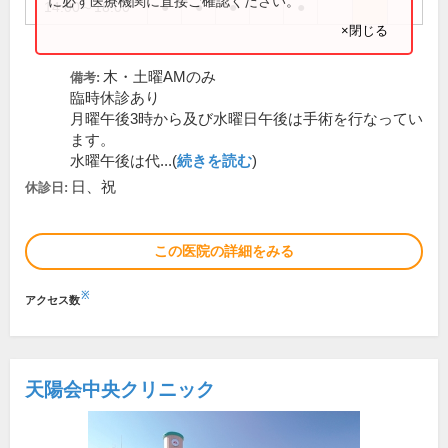
に必ず医療機関に直接ご確認ください。
14:00～18:00
●
●
●
●
×閉じる
木・土曜AMのみ
備考:
臨時休診あり
月曜午後3時から及び水曜日午後は手術を行なってい
ます。
水曜午後は代...(
続きを読む
)
日、祝
休診日:
この医院の詳細をみる
※
アクセス数
天陽会中央クリニック