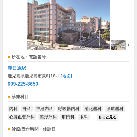
所在地・電話番号
朝日通駅
鹿児島県鹿児島市泉町16-1
[地図]
099-225-8650
診療科目
内科
外科
神経内科
呼吸器内科
消化器科
循環器科
心臓血管外科
整形外科
肛門科
眼科
...
もっと見る
診療/受付時間・休診日