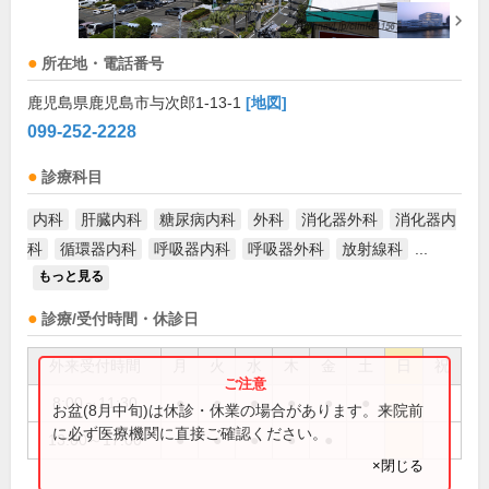
所在地・電話番号
鹿児島県鹿児島市与次郎1-13-1
[地図]
099-252-2228
診療科目
内科
肝臓内科
糖尿病内科
外科
消化器外科
消化器内
科
循環器内科
呼吸器内科
呼吸器外科
放射線科
...
もっと見る
診療/受付時間・休診日
外来受付時間
月
火
水
木
金
土
日
祝
8:00～11:30
●
●
●
●
●
●
お盆(8月中旬)は休診・休業の場合があります。来院前
に必ず医療機関に直接ご確認ください。
13:00～17:00
●
●
●
●
●
×閉じる