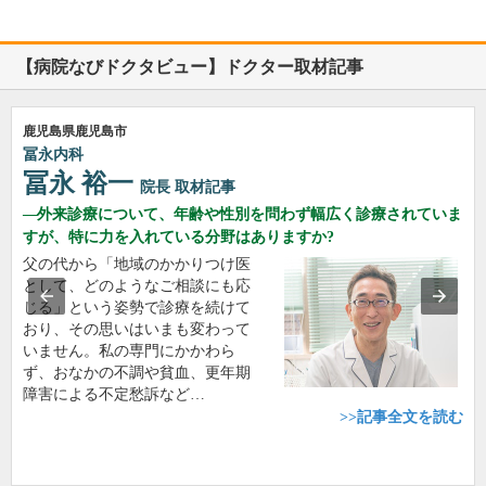
【病院なびドクタビュー】ドクター取材記事
鹿児島県鹿児島市
冨永内科
冨永 裕一
院長
取材記事
外来診療について、年齢や性別を問わず幅広く診療されていま
すが、特に力を入れている分野はありますか?
父の代から「地域のかかりつけ医
として、どのようなご相談にも応
じる」という姿勢で診療を続けて
おり、その思いはいまも変わって
いません。私の専門にかかわら
ず、おなかの不調や貧血、更年期
障害による不定愁訴など…
>>記事全文を読む