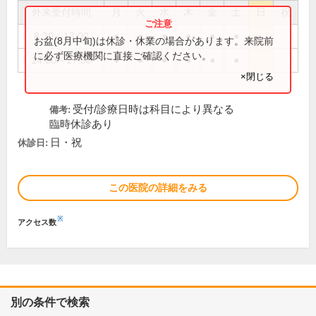
外来受付時間
月
火
水
木
金
土
日
祝
8:30～13:00
●
●
●
●
●
●
お盆(8月中旬)は休診・休業の場合があります。来院前
に必ず医療機関に直接ご確認ください。
14:00～17:30
●
●
●
●
●
●
×閉じる
受付/診療日時は科目により異なる
備考:
臨時休診あり
日・祝
休診日:
この医院の詳細をみる
※
アクセス数
別の条件で検索