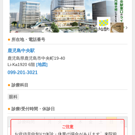
所在地・電話番号
鹿児島中央駅
鹿児島県鹿児島市中央町19-40
Li-Ka1920 6階
[地図]
099-201-3021
診療科目
眼科
診療/受付時間・休診日
診療時間
月
火
水
木
金
土
日
祝
9:00～12:30
●
●
●
●
●
お盆(8月中旬)は休診・休業の場合があります。来院前