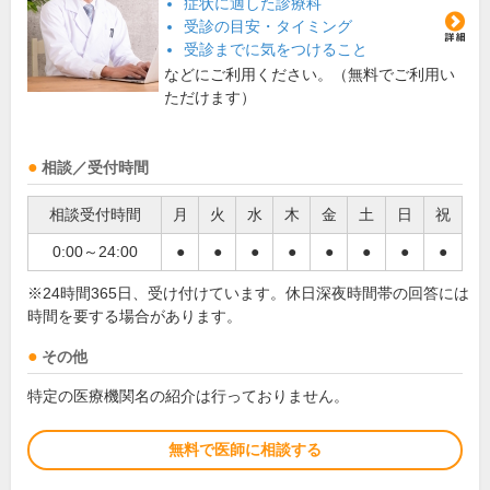
症状に適した診療科
受診の目安・タイミング
受診までに気をつけること
などにご利用ください。（無料でご利用い
ただけます）
相談／受付時間
相談受付時間
月
火
水
木
金
土
日
祝
0:00～24:00
●
●
●
●
●
●
●
●
※24時間365日、受け付けています。休日深夜時間帯の回答には
時間を要する場合があります。
その他
特定の医療機関名の紹介は行っておりません。
無料で医師に相談する