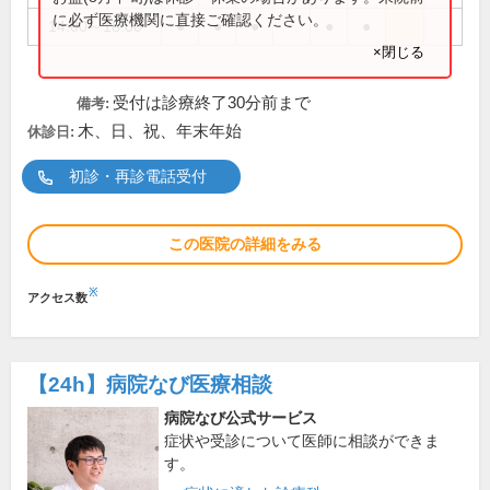
に必ず医療機関に直接ご確認ください。
14:00～18:00
●
●
●
●
●
×閉じる
受付は診療終了30分前まで
備考:
木、日、祝、年末年始
休診日:
初診・再診電話受付
この医院の詳細をみる
※
アクセス数
【24h】
病院なび医療相談
病院なび公式サービス
症状や受診について医師に相談ができま
す。