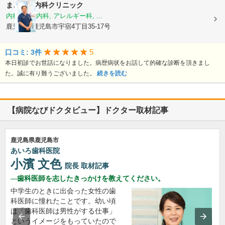
まごころ内科クリニック
内科, 神経内科, アレルギー科, ...
鹿児島県鹿児島市宇宿4丁目35-17号
5
口コミ: 3件
本日初診でお世話になりました。病歴病状をお話して的確な診断を頂きまし
た。誠に有り難うございました。
続きを読む
【病院なびドクタビュー】ドクター取材記事
鹿児島県鹿児島市
あいろ歯科医院
小濱 文色
院長
取材記事
歯科医師を志したきっかけを教えてください。
中学生のときに出会った女性の歯
科医師に憧れたことです。幼い頃
は「歯科医師は男性がする仕事」
というイメージをもっていたので