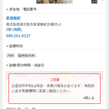
所在地・電話番号
新屋敷駅
鹿児島県鹿児島市新屋敷町20番25-2
2階
[地図]
099-201-6137
診療科目
内科
脳神経内科
診療/受付時間・休診日
診療時間
月
火
水
木
金
土
日
祝
9:00～13:30
●
●
●
●
●
お盆(8月中旬)は休診・休業の場合があります。来院前
に必ず医療機関に直接ご確認ください。
15:00～19:00
●
●
●
●
●
×閉じる