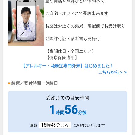
急な発熱や風邪などの体調不良に
ご自宅・オフィスで受診出来ます
お薬はお近くの薬局、宅配便でお受け取り
登園許可証・診断書も発行可
【夜間休日・全国エリア】
【健康保険適用】
【アレルギー・花粉症専門外来】はじめました！
こちらから＞＞
診療／受付時間・休診日
受診までの目安時間
1
56
時間
分後
15
43
時
分ごろ
最短
にお呼びいたします