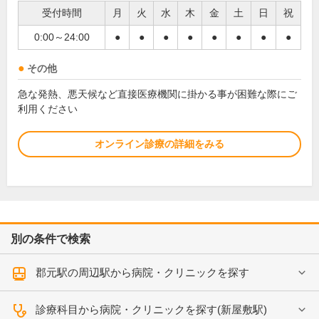
受付時間
月
火
水
木
金
土
日
祝
0:00～24:00
●
●
●
●
●
●
●
●
その他
急な発熱、悪天候など直接医療機関に掛かる事が困難な際にご
利用ください
オンライン診療の詳細をみる
別の条件で検索
郡元駅の周辺駅から病院・クリニックを探す
診療科目から病院・クリニックを探す(新屋敷駅)