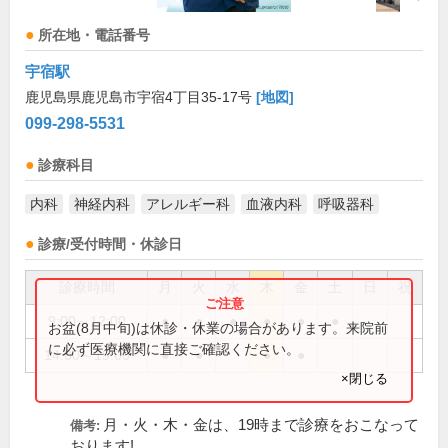
所在地・電話番号
宇宿駅
鹿児島県鹿児島市宇宿4丁目35-17号
[地図]
099-298-5531
診療科目
内科
神経内科
アレルギー科
血液内科
呼吸器科
診療/受付時間・休診日
診療時間
月
火
水
木
金
土
日
祝
9:00～12:00
●
●
●
●
●
●
お盆(8月中旬)は休診・休業の場合があります。来院前
に必ず医療機関に直接ご確認ください。
14:00～19:00
●
●
●
●
×閉じる
月・火・木・金は、19時まで診療をおこなって
備考:
おります!