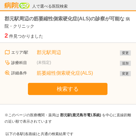
病院なび
人で選べる医院検索
郡元駅周辺の筋萎縮性側索硬化症(ALS)の診察が可能な
病
院・クリニック
2
件見つかりました
郡元駅周辺
エリア/駅
変更
(未指定)
診療科目
追加
筋萎縮性側索硬化症(ALS)
詳細条件
変更
検索する
※このページの医療機関・薬局は
郡元駅(鹿児島市電1系統)
を中心に直線距離
の近い順で表示されています
以下の各駅(各路線)と共通の検索結果です