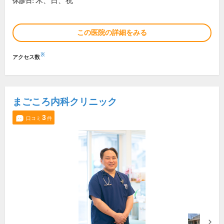
木、日、祝
休診日:
この医院の詳細をみる
※
アクセス数
まごころ内科クリニック
3
口コミ
件