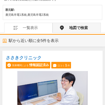
郡元駅:
鹿児島市電1系統,鹿児島市電2系統
一覧表示
地図で検索
駅から近い順に全
5
件を表示
ささきクリニック
情報認証済み
1
医療機関による
口コミ
件