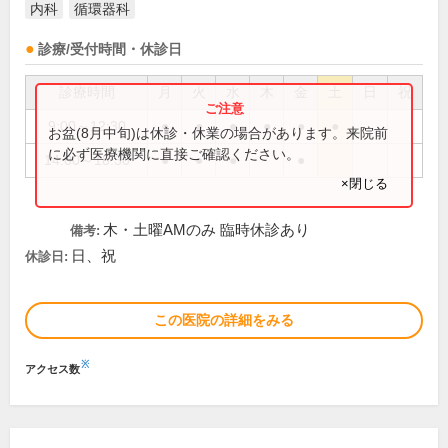
内科
循環器科
診療/受付時間・休診日
診療時間
月
火
水
木
金
土
日
祝
9:00～12:30
●
●
●
●
●
●
お盆(8月中旬)は休診・休業の場合があります。来院前
に必ず医療機関に直接ご確認ください。
14:00～18:30
●
●
●
●
×閉じる
木・土曜AMのみ 臨時休診あり
備考:
日、祝
休診日:
この医院の詳細をみる
※
アクセス数