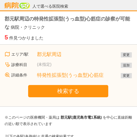
病院なび
人で選べる医院検索
郡元駅周辺の特発性拡張型(うっ血型)心筋症の診察が可能
な
病院・クリニック
5
件見つかりました
郡元駅周辺
エリア/駅
変更
(未指定)
診療科目
追加
特発性拡張型(うっ血型)心筋症
詳細条件
変更
検索する
※このページの医療機関・薬局は
郡元駅(鹿児島市電1系統)
を中心に直線距離
の近い順で表示されています
以下の各駅(各路線)と共通の検索結果です