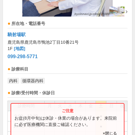
所在地・電話番号
騎射場駅
鹿児島県鹿児島市鴨池2丁目10番21号
1F
[地図]
099-298-5771
診療科目
内科
循環器内科
診療/受付時間・休診日
診療時間
月
火
水
木
金
土
日
祝
9:00～12:30
●
●
●
●
●
お盆(8月中旬)は休診・休業の場合があります。来院前
に必ず医療機関に直接ご確認ください。
14:00～16:00
●
×閉じる