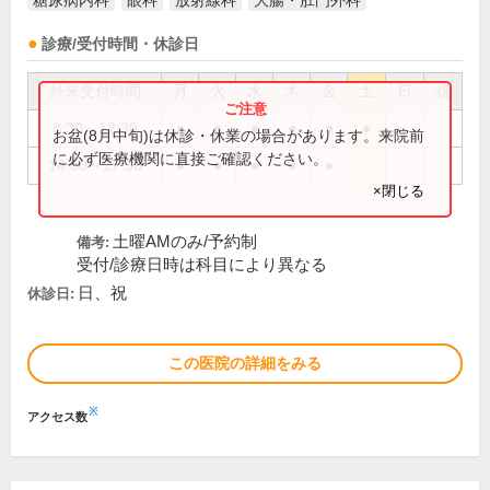
糖尿病内科
眼科
放射線科
大腸・肛門外科
診療/受付時間・休診日
外来受付時間
月
火
水
木
金
土
日
祝
8:30～12:30
●
●
●
●
●
●
お盆(8月中旬)は休診・休業の場合があります。来院前
に必ず医療機関に直接ご確認ください。
14:00～17:30
●
●
●
●
●
×閉じる
土曜AMのみ/予約制
備考:
受付/診療日時は科目により異なる
日、祝
休診日:
この医院の詳細をみる
※
アクセス数