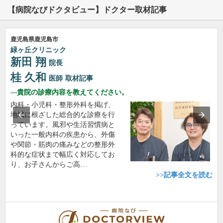
【病院なびドクタビュー】ドクター取材記事
鹿児島県鹿児島市
緑ヶ丘クリニック
新田 翔
院長
桂 久和
医師
取材記事
貴院の診療内容を教えてください。
内科・小児科・整形外科を掲げ、
地域に根ざした総合的な診療を行
っています。風邪や生活習慣病と
いった一般内科の疾患から、外傷
や関節・筋肉の痛みなどの整形外
科的な症状まで幅広く対応してお
り、お子さんからご高…
>>記事全文を読む