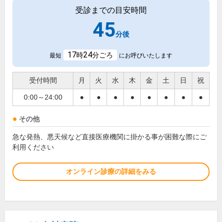
受診までの目安時間
45
分後
17
24
時
分ごろ
最短
にお呼びいたします
受付時間
月
火
水
木
金
土
日
祝
0:00～24:00
●
●
●
●
●
●
●
●
その他
急な発熱、悪天候など直接医療機関に掛かる事が困難な際にご
利用ください
オンライン診療の詳細をみる