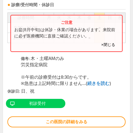
診療/受付時間・休診日
診療時間
月
火
水
木
金
土
日
祝
9:00～13:00
●
●
●
●
●
●
お盆(8月中旬)は休診・休業の場合があります。来院前
に必ず医療機関に直接ご確認ください。
14:30～18:00
●
●
●
●
×閉じる
木・土曜AMのみ
備考:
労災指定病院
※午前の診療受付は8:30からです。
※急患は上記時間に限りません...(
続きを読む
)
日、祝
休診日:
初診受付
この医院の詳細をみる