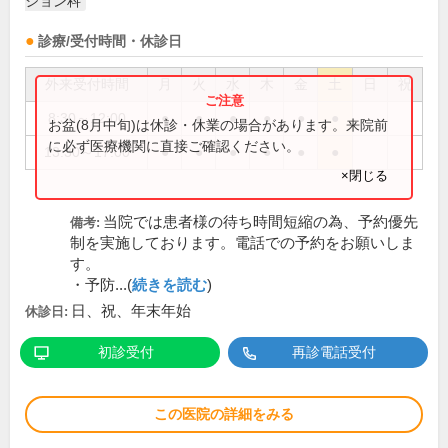
ション科
診療/受付時間・休診日
外来受付時間
月
火
水
木
金
土
日
祝
8:30～12:00
●
●
●
●
●
●
お盆(8月中旬)は休診・休業の場合があります。来院前
に必ず医療機関に直接ご確認ください。
13:30～17:00
●
●
●
●
●
●
×閉じる
当院では患者様の待ち時間短縮の為、予約優先
備考:
制を実施しております。電話での予約をお願いしま
す。
・予防...(
続きを読む
)
日、祝、年末年始
休診日:
初診受付
再診電話受付
この医院の詳細をみる