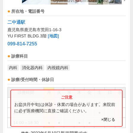
所在地・電話番号
二中通駅
鹿児島県鹿児島市荒田1-16-3
YU FIRST BLDG.3階
[地図]
099-814-7255
診療科目
内科
消化器内科
内視鏡内科
診療/受付時間・休診日
診療時間
月
火
水
木
金
土
日
祝
9:00～12:30
●
●
●
●
●
お盆(8月中旬)は休診・休業の場合があります。来院前
に必ず医療機関に直接ご確認ください。
14:00～17:00
●
×閉じる
14:00～18:30
●
●
●
●