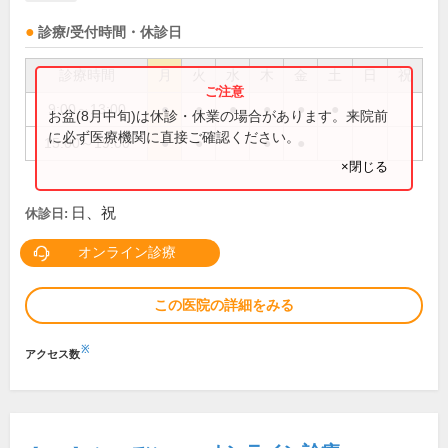
診療/受付時間・休診日
診療時間
月
火
水
木
金
土
日
祝
9:00～13:00
●
●
●
●
●
●
お盆(8月中旬)は休診・休業の場合があります。来院前
に必ず医療機関に直接ご確認ください。
15:00～19:00
●
●
●
●
×閉じる
日、祝
休診日:
オンライン診療
この医院の詳細をみる
※
アクセス数