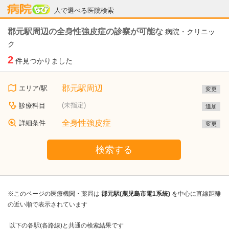
病院なび
人で選べる医院検索
郡元駅周辺の全身性強皮症の診察が可能な
病院・クリニッ
ク
2
件見つかりました
郡元駅周辺
エリア/駅
変更
(未指定)
診療科目
追加
全身性強皮症
詳細条件
変更
検索する
※このページの医療機関・薬局は
郡元駅(鹿児島市電1系統)
を中心に直線距離
の近い順で表示されています
以下の各駅(各路線)と共通の検索結果です